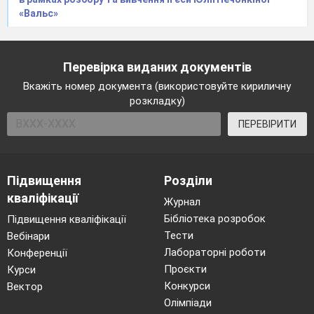
відповіді. Правильна стратегія для цього –
«Вальс»
зберегти найнапруженіші запитання для
завершальної частини інтерв’ю. У підсумку, у
вас все-таки збережеться шанс підготувати свій
матеріал, навіть якщо суб’єкт інтерв’ю
Перевірка виданих документів
розсердиться на ваші надто прямі запитання й
Вкажіть номер документа (використовуйте кириличну
відмовиться відповідати на них.
розкладку)
Завершення інтерв’ю
ПЕРЕВІРИТИ
Закінчити інтерв’ю двома запитаннями
– це завжди хороша ідея:
«Чи маєте ще щось, що б хотіли
сказати?»
Підвищення
Розділи
кваліфікації
Це хороша можливість для вашого джерела
Журнал
надати вам інформацію, яка важлива для нього/
Бібліотека розробок
Підвищення кваліфікації
неї, чи відповісти на запитання, які ви не
Тести
Вебінари
збиралися задавати.
Лабораторні роботи
Конференції
«Чи можу я зв’язатися з вами, якщо в
Проєкти
Курси
мене виникнуть додаткові питання? »
Конкурси
Вектор
Це дозволить вам завершити матеріал в тому
Олімпіади