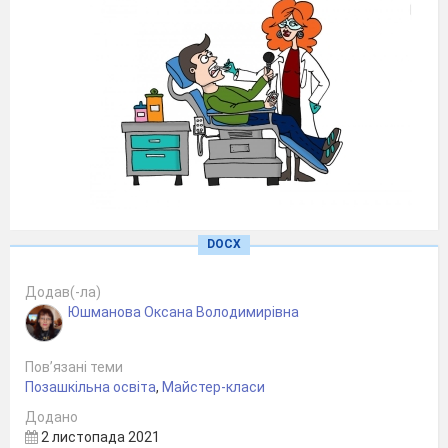
інтерв’ю?
DOCX
Інтерв'ю́ (англ. interview) — це бесіда,
вибудована за певним планом через
безпосередній контакт інтерв'юера з
Додав(-ла)
респондентом з обов'язковою фіксацією
Юшманова Оксана Володимирівна
відповідей. У журналістиці є самостійним
жанром, що представляє суспільно вагому
новину у вигляді відповідей особи на
Пов’язані теми
запитання журналіста.
Позашкільна освіта
,
Майстер-класи
Отже, знайомство! ( юнкори презентують своїх
Додано
опонентів).
2 листопада 2021