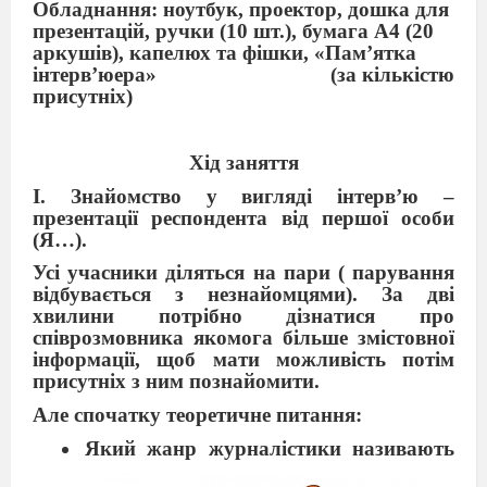
Обладнання: ноутбук, проектор, дошка для
презентацій, ручки (10 шт.), бумага А4 (20
аркушів), капелюх та фішки, «Пам’ятка
інтерв’юера»
(за кількістю
присутніх)
Хід заняття
І. Знайомство у вигляді інтерв’ю –
презентації респондента від першої особи
(Я…).
Усі учасники діляться на пари ( парування
відбувається з незнайомцями). За дві
хвилини потрібно дізнатися про
співрозмовника якомога більше змістовної
інформації, щоб мати можливість потім
присутніх з ним познайомити.
Але спочатку теоретичне питання:
Який жанр журналістики називають