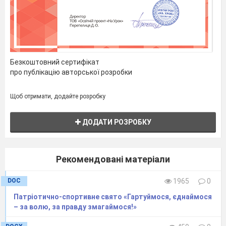
вважаєте за потрібне повідомити
читачам?
Відео «Приклад початку інтерв’ю»
Ведення інтерв’ю
Попередьте, що ви журналіст
Безкоштовний сертифікат
У багатьох ситуаціях це очевидний
про публікацію авторської розробки
факт, проте не завжди. Особливо це актуально
під час інтерв’ю в режимі онлайн. Попередити
Щоб отримати, додайте розробку
важливо з точки зору етичної та професійної
позиції.
ДОДАТИ РОЗРОБКУ
Дайте респонденту знати, якщо ви чи
інший журналіст будете використовувати
камеру для фото- чи відеозапису – щоб не
застати респондента зненацька чи
Рекомендовані матеріали
непідготовленим. В деяких місцях потрібен
дозвіл на проведення зйомки чи запису аудіо.
DOC
1965
0
Почніть з загальних питань
Патріотично-спортивне свято «Гартуймося, єднаймося
В залежності від обсягу вільного часу
– за волю, за правду змагаймося!»
важливо розпочати з простих, мало не