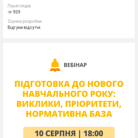
Переглядів
-Чи важко бути інтерв’юером? Чому ні? Чому
959
так? Думки різні. Зараз я надам декілька порад
для вдалого інтерв’ю.
Оцінка розробки
Відгуки відсутні
Жургаки для інтерв’юера.
Попереднє дослідження
Проведіть попереднє дослідження перед
інтерв’ю, якщо це можливо. Вивчіть
досьє на людину, в якої братимете
інтерв’ю. Опрацюйте документи, які
дозволять глибше розібратися в
проблемі й вимагатимуть додаткових
уточнень.
Після цього ви зможете сформулювати
запитання так, щоб вони якомога
ближче торкалися теми. Це також
допоможе вам більше дізнатися про
людину, в котрої ви братимете інтерв’ю.
Підготуйте декілька вступних
запитань
Якщо ви заготуєте кілька основних
запитань, це вам може знадобитися. Бо