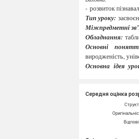
-
розвиток пізнава
Тип уроку:
засвоє
Міжпредметні зв’
Обладнання:
табл
Основні понят
виродженість, унів
Основна ідея уро
послідовності нук
відповідності з ун
Хід уроку:
Середня оцінка ро
І. Організаційний м
Структ
ІІ. Актуалізація опор
Оригінальні
Фронтальна бесіда
Відпові
ІІІ. Мотивація навча