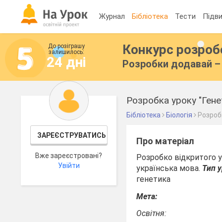
Журнал
Бібліотека
Тести
Підви
Конкурс розро
До розіграшу
залишилось:
24 дні
Розробки додавай – 
Розробка уроку "Гене
Бібліотека
Біологія
Розроб
ЗАРЕЄСТРУВАТИСЬ
Про матеріал
Вже зареєстровані?
Розробко відкритого ур
Увійти
українська мова.
Тип у
генетика
Мета:
Освітня: