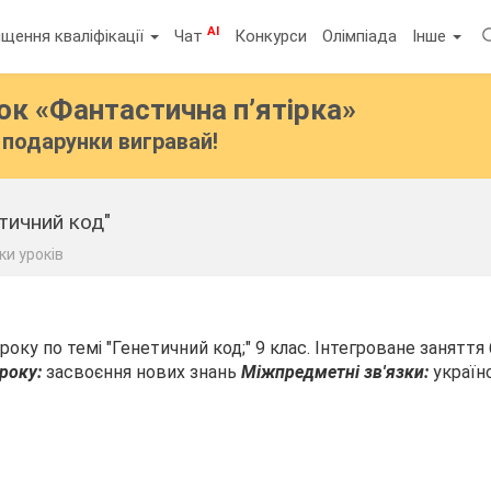
AI
щення кваліфікації
Чат
Конкурси
Олімпіада
Інше
бок
«Фантастична п’ятірка»
подарунки вигравай!
тичний код"
ки уроків
оку по темі "Генетичний код;" 9 клас. Інтегроване заняття б
року:
засвоєння нових знань
Міжпредметні зв'язки:
українс