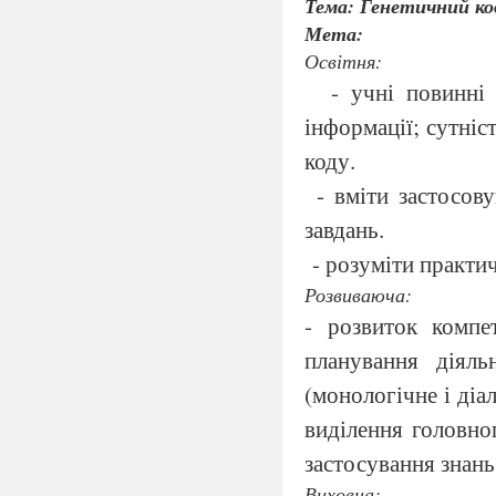
Тема: Генетичний ко
Мета:
Освітня:
- учні повинні з
інформації; сутніс
коду.
- вміти застосов
завдань.
- розуміти практи
Розвиваюча:
- розвиток компет
планування діяль
(монологічне і діа
виділення головног
застосування знань 
Виховна: