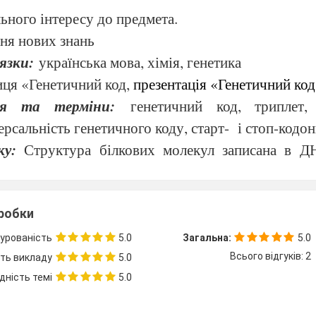
льного інтересу до предмета.
ння нових знань
язки:
українська мова,
хімія, генетика
иця «Генетичний к
од,
презентаці
я
«Генетичний ко
тя та терміни:
генетичний код, триплет
ерсальність генетичного коду
, старт-
і стоп-кодо
ку:
Структура білкових молекул записана в Д
леотидів. Перехід з мови ДНК на мову білка ві
іверсальним правилом, яке називається генетичним
зробки
омент
урованість
5.0
Загальна:
5.0
них знань учнів
Всього відгуків: 2
сть викладу
5.0
дність темі
5.0
льної діяльності учнів