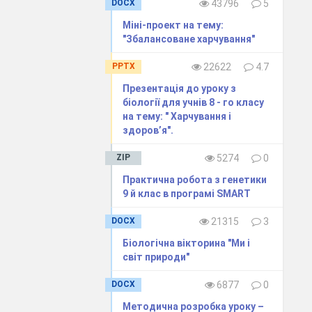
ків організму
DOCX
43796
5
Міні-проект на тему:
"Збалансоване харчування"
 в молекулах
м можливість
PPTX
22622
4.7
ослідовності
Презентація до уроку з
біології для учнів 8 - го класу
на тему: " Харчування і
 гуанін (G),
здоров’я".
 позначаються
ZIP
5274
0
чного коду. У
Практична робота з генетики
9 й клас в програмі SMART
ий замінений
 U (або У в
DOCX
21315
3
ди складають
Біологічна вікторина "Ми і
світ природи"
ослідовності
DOCX
6877
0
і, утворюючи
Методична розробка уроку –