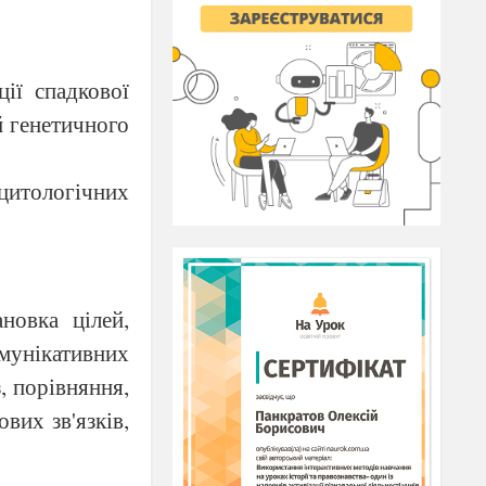
ції спадкової
й генетичного
 цитологічних
новка цілей,
мунікативних
, порівняння,
вих зв'язків,