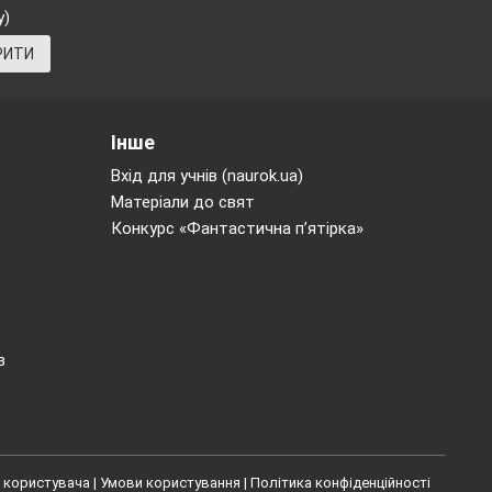
на є триплет
у)
х амінокислот
РИТИ
 вистачає для
 складу лише
Інше
Вхід для учнів (naurok.ua)
Матеріали до свят
-А-Р, Р-А не
Конкурс «Фантастична п’ятірка»
Ці триплети –
ь у наявності
здійснюється
ин від одного
в
а Землі живих
 користувача
|
Умови користування
|
Політика конфіденційності