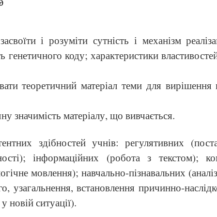
д
асвоїти і розуміти сутність і механізм реаліза
ть генетичного коду; характеристики властивосте
увати теоретичний матеріал теми для вирішення
чну значимість матеріалу, що вивчається.
ентних здібностей учнів: регулятивних (поста
ності); інформаційних (робота з текстом); ко
логічне мовлення); навчально-пізнавальних (аналіз
о, узагальнення, встановлення причинно-наслідко
у новій ситуації).