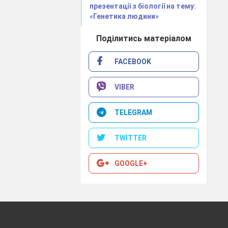
презентації з біології на тему:
лот.
«Генетика людини»
 називається
Поділитись матеріалом
ту. Всього в
FACEBOOK
VIBER
TELEGRAM
 трьох стоять
нетичний код
TWITTER
кі триплети
GOOGLE+
лків.
ується більш
ладається з 4