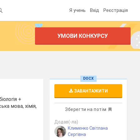
Я учень
Вхід
Реєстрація
УМОВИ КОНКУРСУ
DOCX
ЗАВАНТАЖИТИ
іологія +
ька мова, хімія,
Зберегти на потім
Додав(-ла)
Клименко Світлана
Сергівна