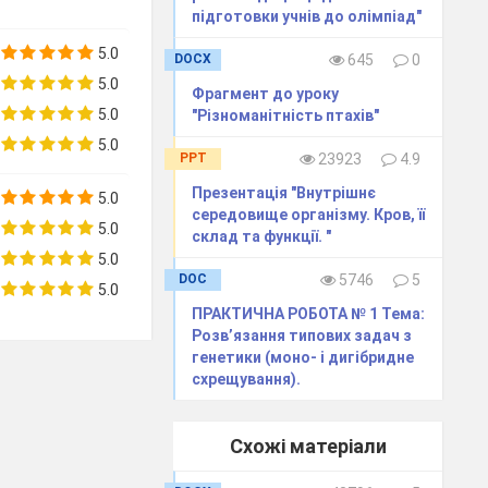
підготовки учнів до олімпіад"
ь пригодницькою
5.0
DOCX
645
0
ерекодуванням
5.0
мволи _ букви
Фрагмент до уроку
5.0
звуки які ми
"Різноманітність птахів"
а закодувати у
5.0
PPT
23923
4.9
їнську мову.(
Презентація "Внутрішнє
5.0
середовище організму. Кров, її
мволи однієї
5.0
склад та функції. "
5.0
DOC
5746
5
5.0
ПРАКТИЧНА РОБОТА № 1 Тема:
Розв’язання типових задач з
дом. Причому
генетики (моно- і дигібридне
схрещування).
них залишків.
 в покоління,
Схожі матеріали