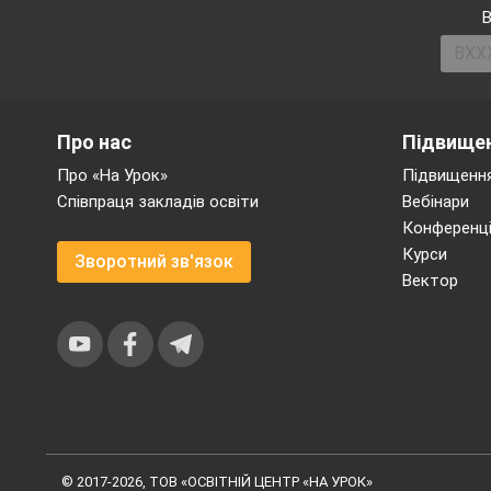
різних видів нукл
В
нуклеотидів. Тому
лише 20. Таким чи
кодування всіх амі
4. Код не перекри
Про нас
Підвищен
одного триплету.
Про «На Урок»
Підвищення
Співпраця закладів освіти
Вебінари
5. Між генами є 
Конференці
кодують АК (розгл
Курси
Зворотний зв'язок
сигнали закінченн
Вектор
даних триплетів п
синтез декількох 
використовуються 
6. Код універсальн
організмів.
© 2017-2026, ТОВ «ОСВІТНІЙ ЦЕНТР «НА УРОК»