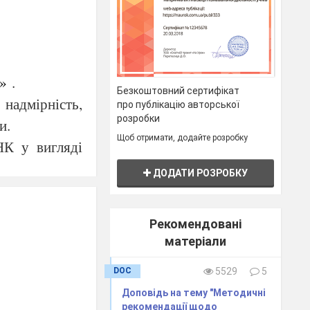
д»
.
Безкоштовний сертифікат
,
надмірність
,
про публікацію авторської
розробки
ни
.
Щоб отримати, додайте розробку
НК у вигляді
дбувається у
ДОДАТИ РОЗРОБКУ
 кодом.
Рекомендовані
матеріали
DOC
5529
5
Доповідь на тему "Методичні
рекомендації щодо