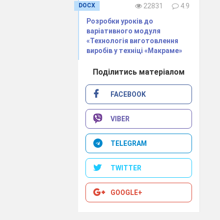
DOCX
22831
4.9
абличку з
Розробки уроків до
кість
варіативного модуля
«Технологія виготовлення
ю завдання
виробів у техніці «Макраме»
Поділитись матеріалом
у увійшли
FACEBOOK
іх» групах 1,
VIBER
мих
а» група –
TELEGRAM
 позначкою.
мації.
TWITTER
GOOGLE+
 отриманими в