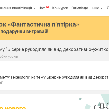
AI
щення кваліфікації
Чат
Конкурси
Олімпіада
Інше
бок
«Фантастична п’ятірка»
подарунки вигравай!
му "Бісерне рукоділля як вид декоративно-ужитко
обки уроків
мету"Технології" на тему"Бісерне рукоділля як вид декора
а"