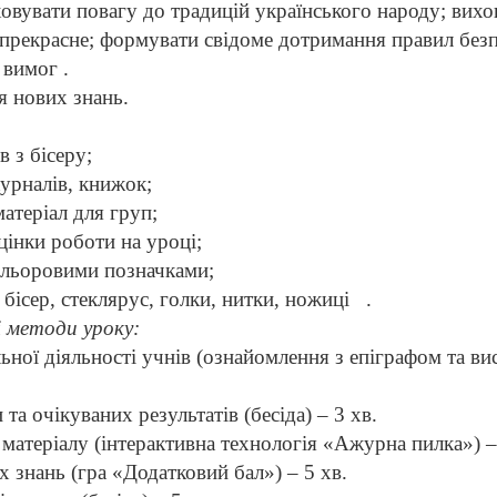
овувати повагу до традицій українського народу; вихо
 прекрасне; формувати свідоме дотримання правил безп
 вимог .
 нових знань.
в з бісеру;
журналів, книжок;
атеріал для груп;
інки роботи на уроці;
ольоровими позначками;
 бісер, стеклярус, голки, нитки, ножиці
.
і методи уроку:
ьної діяльності учнів (ознайомлення з епіграфом та в
та очікуваних результатів (бесіда) – 3 хв.
матеріалу (інтерактивна технологія «Ажурна пилка») –
х знань (гра «Додатковий бал») – 5 хв.