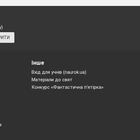
і в повному
узагальнення
словитися
у)
РИТИ
Інше
Вхід для учнів (naurok.ua)
Матеріали до свят
Конкурс «Фантастична п’ятірка»
а правильну
ором для
в
ування).