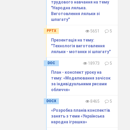
трудового навчання на тему
"Народна лялька.
ягли цих
Виготовлення ляльки зі
шпагату"
PPTX
5651
5
Презентація на тему:
"Технологія виготовлення
спочатку
ляльки - мотанки зі шпагату"
DOC
18973
5
хнології
и готовими
План - конспект уроку на
тему: «Моделювання зачісок
за індивідуальними рисами
обличчя»
 , над яким
DOCX
8465
5
 інших груп.
ділитися тією
«Розробка планів конспектів
занять з теми «Українська
народна іграшка»