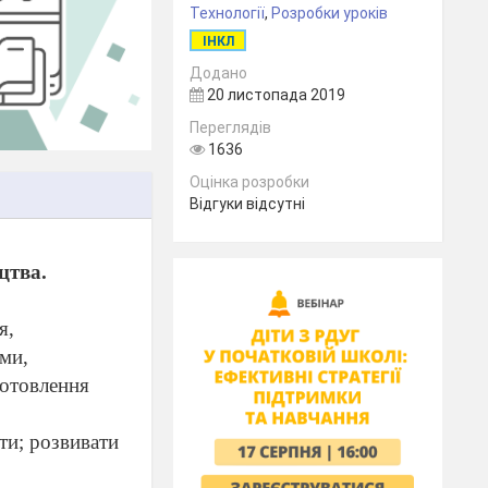
Технології
,
Розробки уроків
ІНКЛ
Додано
20 листопада 2019
Переглядів
1636
Оцінка розробки
Відгуки відсутні
цтва.
я,
ами,
готовлення
ти; розвивати