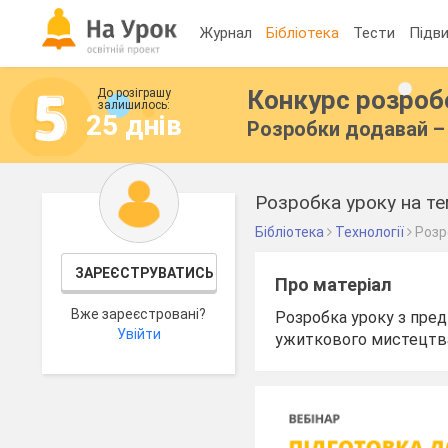
Журнал
Бібліотека
Тести
Підви
Конкурс розро
До розіграшу
залишилось:
25 днів
Розробки додавай – 
Розробка уроку на те
Бібліотека
Технології
Розр
ЗАРЕЄСТРУВАТИСЬ
Про матеріал
Вже зареєстровані?
Розробка уроку з пред
Увійти
ужиткового мистецтв