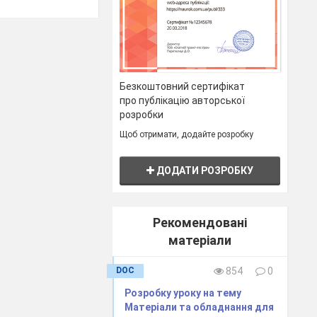
уроці) – 3 хв.
Безкоштовний сертифікат
про публікацію авторської
розробки
Щоб отримати, додайте розробку
ДОДАТИ РОЗРОБКУ
го
ія художника.
Рекомендовані
матеріали
і кутюр’є
DOC
854
0
суари до них
Розробку уроку на тему
Матеріали та обладнання для