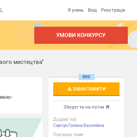
Я учень
Вхід
Реєстрація
УМОВИ КОНКУРСУ
вого мистецтва"
DOC
ЗАВАНТАЖИТИ
тивно-
Зберегти на потім
Додав(-ла)
Савчук Галина Василівна
Пов’язані теми