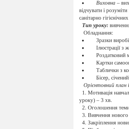
Виховна
– вих
відчувати і розуміти
санітарно гігієнічних
Тип уроку:
вивчення
Обладнання:
Зразки виробі
Ілюстрації з 
Роздатковий м
Картки самооц
Таблички з к
Бісер, січений
Орієнтовний план 
1. Мотивація навчал
уроку) – 3 хв.
2. Оголошення теми 
3. Вивчення нового 
4. Закріплення нови