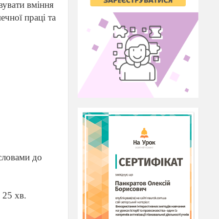
вувати вміння
ечної праці та
исловами до
 25 хв.