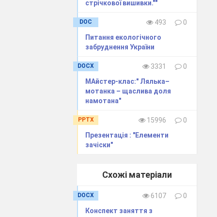
стрічкової вишивки.""
ніколи. А що
DOC
493
0
Питання екологічного
забруднення України
нне. Виникло
ільки бачити і
DOCX
3331
0
МАйстер-клас:" Лялька–
ативно-
мотанка – щаслива доля
намотана"
PPTX
15996
0
Презентація : "Елементи
зачіски"
 визначення
Схожі матеріали
DOCX
6107
0
Конспект заняття з
и;