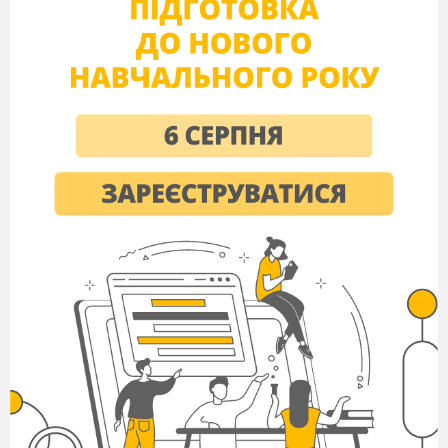
Наприкінці
уроці ви закінчите макет інтер'єру школи з
еле
ментами природних форм і захищатимете свій проект.
V
.
Вивчення нового матеріалу
Слово вчителя.
Сьогодні ви ознайомитеся з поняттями «проект» і
«проектна діяльність». Що ж таке проект, на вашу думку?
Проект
—
сукупність документів (розрахунків,
креслень тощо), необхідних для зведення споруд,
будування машин тощо. Інше значення цього слова
—
задум певних дій. У результаті роботи над проектом
(проектною діяльністю) ідея спочатку втілюється в макеті,
потім у реальному продукті. Так, напри
клад, група
архітекторів отримує завдання підготувати проект нового
будинку. Як ви думаєте, вони роблять ескіз і здають його
замовникові? Звичайно ж, ні. Вони виконують ескізи,
креслення, малюнки, невеликий макет і проводять
презентацію (захист), щоб переконати замовника, що цей
проект кращий. Лише потім замовник втілює проект
архітектора в реальності
—
будує будинок.
Для успішного виконання проекту необхідний
керівник, який керуватиме процесом, розподілятиме
обов'язки, видава
тиме завдання, стежитиме за їх