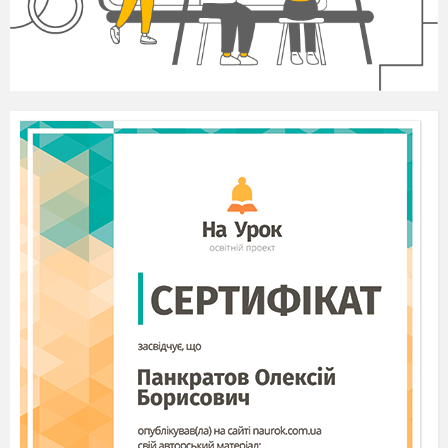
виконанням. (Керівника можуть обрати діти або
призначити вчитель.)
Для здійснення проектної діяльності за нашою темою
необ
хідно дотримуватися таких етапів:
вибір об'єкта для інтер'єру;
розподіл обов'язків серед членів групи;
обговорення його призначення й нових елементів,
які застосовуватимуться;
підготовка ескізу інтер'єру об'єкта та предметів,
які міс
титимуться в ньому;
підготовка макета;
створення макета інтер'єру;
захист проекту;
корекція і втілення проекту.
Сьогодні ми виконаємо чотири етапи. Якщо ви
пам'ятаєте, одна з умов виконання проекту
—
використання елементів при
роди. Як ви думаєте, чому це
настільки актуально сьогодні?
XXI
століття дуже стрімке.
А так хочеться іноді посидіти на березі моря або біля
водоспаду, чи прогулятися лісовою галявиною, серед
польових квітів, вдивляючись у тихий простір. Тому біль
шість дизайнерів звертають свою увагу до природи і
переносять деякі її елементи всередину приміщення.