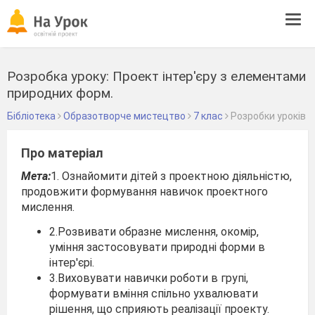
Tog
navi
Розробка уроку: Проект інтер'єру з елементами
природних форм.
Бібліотека
Образотворче мистецтво
7 клас
Розробки уроків
Про матеріал
Мета:
1. Ознайомити дітей з проектною діяльністю,
продовжити формування навичок проектного
мислення.
2.Розвивати образне мислення, окомір,
уміння застосовувати природні форми в
інтер'єрі.
3.Виховувати навички роботи в групі,
формува­ти вміння спільно ухвалювати
рішення, що спри­яють реалізації проекту.