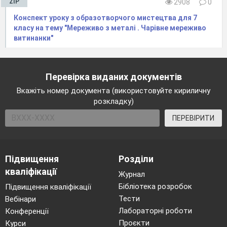
ZIP
2908
0
проекту.
VII
.
Завершення уроку
Конспект уроку з образотворчого мистецтва для 7
Перевірка виконання етапів роботи: наявність ескізу
класу на тему "Мереживо з металі . Чарівне мереживо
інтер'єру, ескізу предметів. Захист проектів. Завдання на
витинанки"
наступний урок: принести аркуш картону або цупкого
паперу (формату
A
3), лінійка, ножиці, клей, олівець.
Перевірка виданих документів
Вкажіть номер документа (використовуйте кириличну
розкладку)
ПЕРЕВІРИТИ
Підвищення
Розділи
кваліфікації
Журнал
Бібліотека розробок
Підвищення кваліфікації
Тести
Вебінари
Лабораторні роботи
Конференції
Проєкти
Курси