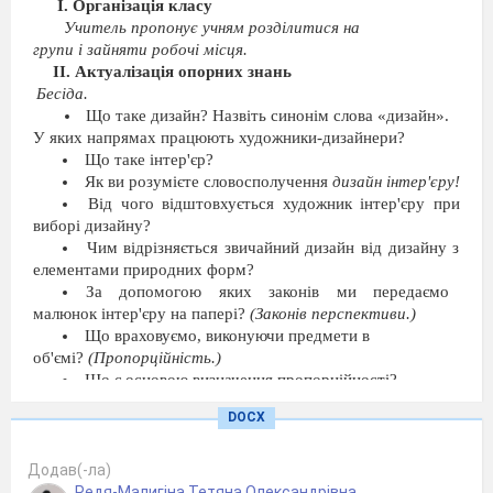
І. Організація класу
Учитель пропонує учням розділитися на
групи і зайняти робочі місця.
II
.
Актуалізація опорних знань
Бесіда.
Що таке дизайн? Назвіть синонім слова «дизайн».
У яких напрямах працюють художники-дизайнери?
Що таке інтер'єр?
Як ви розумієте словосполучення
дизайн інтер'єру!
Від чого відштовхується художник інтер'єру при
виборі дизайну?
Чим відрізняється звичайний дизайн від дизайну з
еле
ментами природних форм?
За
допомогою
яких
законів
ми
передаємо
малюнок інтер'єру на папері?
(Законів перспективи.)
Що враховуємо, виконуючи предмети в
об'ємі?
(Пропор
ційність.)
Що є основою визначення пропорційності?
Що ми беремо за одиницю
DOCX
вимірювання пропорційності в інтер'єрі?
(Антропометричні розміри людини.)
Яка тема ваших розробок інтер'єру?
Додав(-ла)
Чим ви керувалися при рішенні свого інтер'єру?
Редя-Малигіна Тетяна Олександрівна