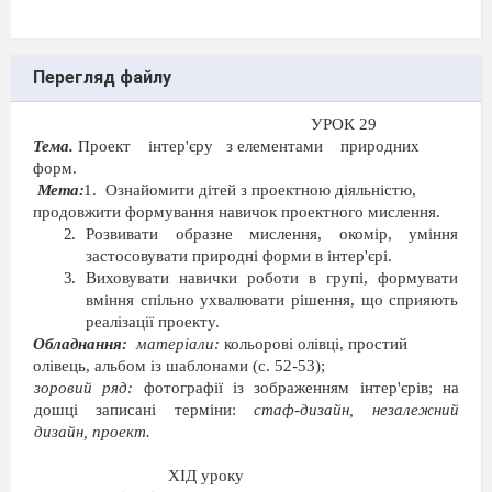
Перегляд файлу
УРОК
2
9
Тема.
Проект
інтер'єру
з елементами
природних
форм.
Мета:
1.
Ознайомити дітей з проектною діяльністю,
продовжити формування навичок проектного мислення.
Розвивати образне мислення, окомір, уміння
застосовувати природні форми в інтер'єрі.
Виховувати навички роботи в групі, формува
ти
вміння спільно ухвалювати рішення, що спри
яють
реалізації проекту.
Обладнання:
матеріали:
кольорові олівці, простий
олівець, альбом із шаблонами (с.
52-53);
зоровий ряд:
фотографії із зображенням інтер'єрів; на
дошці записані терміни:
стаф-дизайн, незалежний
дизайн, проект.
ХІД уроку