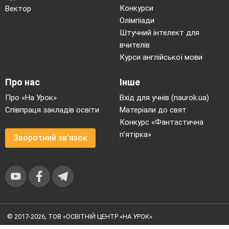
Конкурси
Вектор
Олімпіади
Штучний інтелект для
вчителів
Курси англійської мови
Про нас
Інше
Про «На Урок»
Вхід для учнів (naurok.ua)
Співпраця закладів освіти
Матеріали до свят
Конкурс «Фантастична
п’ятірка»
Зворотний зв'язок
© 2017-2026, ТОВ «ОСВІТНІЙ ЦЕНТР «НА УРОК»
Угода користувача
|
Умови користування
|
Політика