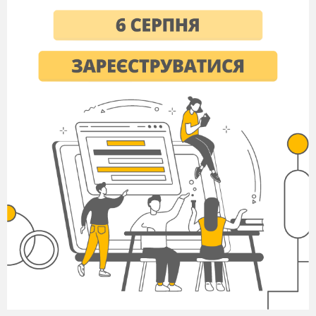
поиграть с вами. Вы готовы?
П. Актуализация опорных знаний.
1. «Волшебная ромашка морфем слова.
Игра «Сорви
лепесток»