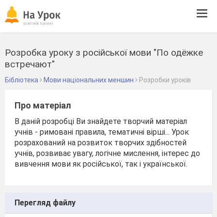
Tog
navi
Розробка уроку з російської мови "По одёжке
встречают"
Бібліотека
Мови національних меншин
Розробки уроків
Про матеріал
В даній розробці Ви знайдете творчий матеріал
учнів - римовані правила, тематичні вірші... Урок
розрахований на розвиток творчих здібностей
учнів, розвиває увагу, логічне мислення, інтерес до
вивчення мови як російської, так і української.
Перегляд файлу