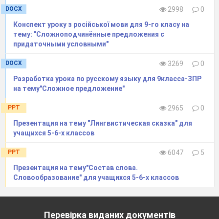
DOCX
2998
0
(Правильные ответы оцениваются вручением
Конспект уроку з російської мови для 9-го класу на
цветов-ромашек, незабудок,
тему: "Сложноподчинённые предложения с
придаточными условными"
DOCX
3269
0
колокольчиков. Их дети сажают в волшебном
Разработка урока по русскому языку для 9класса-ЗПР
саду королевства – на 1-ой
на тему"Сложное предложение"
части доски, где нарисован замок королевства).
PPT
2965
0
2. Игра «Сложи слово».
Презентация на тему "Лингвистическая сказка" для
учащихся 5-6-х классов
Из написанных на отдельных листочках
PPT
6047
5
бумаги морфем слова сложить слово и записать
Презентация на тему"Состав слова.
его в тетрадь. (у доски работают три человека,
Словообразование" для учащихся 5-6-х классов
остальные выполняют задание за партой).
Вставить пропущенную букву, рассказать
правило орфограммы, которое встретилось в
Перевірка виданих документів