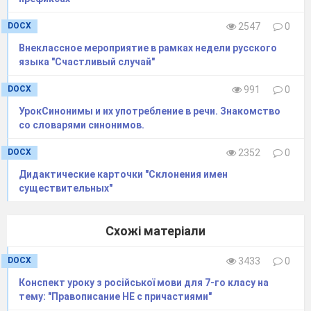
Школьник!
DOCX
2547
0
При подборе слова
Внеклассное мероприятие в рамках недели русского
языка "Счастливый случай"
Окончанье и основу первым делом
находи
DOCX
991
0
После корня будет суффикс,
УрокСинонимы и их употребление в речи. Знакомство
со словарями синонимов.
Префикс – только впереди.
DOCX
2352
0
Окончание и основа.
Дидактические карточки "Склонения имен
Та слова часть, что изменяется,
существительных"
Окончанием называется.
Схожі матеріали
Остальную же часть слова
DOCX
3433
0
Именуем мы основой.
Конспект уроку з російської мови для 7-го класу на
тему: "Правописание НЕ с причастиями"
-3-