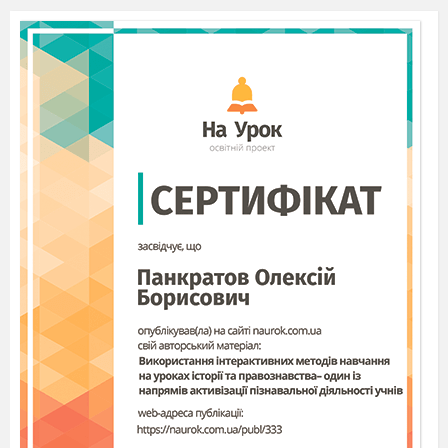
Учащийся берет лепесток, под ним указана
значимая часть слова. Нужно рассказать
правило про эту морфему и привести пример
слова. (Сделать это на украинском и русском
языках – назвать значимую часть слова).
Учащийся может рассказывать правило по
учебнику или приводить рифмованное
правило,
которое сочинил сам или его
одноклассники.
Корень
слова
Корень – главная значимая часть,
Родственные связи дарят корню власть.
Выбери умело линию родства,
-2-