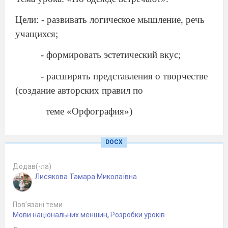
Цели: - развивать логическое мышление, речь
учащихся;
- формировать эстетический вкус;
- расширять представления о творчестве
(создание авторских правил по
теме «Орфография»)
Оборудование: учебник, стр. 109-110.
DOCX
Иллюстрации с рисунками различных
элементов одежды и фасонов, электронная
Додав(-ла)
презентация.
Лисякова Тамара Миколаївна
Тип урока: урок-путешествие в страну игр
Пов’язані теми
русского языка (комбинированный урок).
Мови національних меншин
,
Розробки уроків