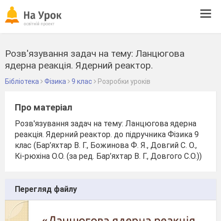
Tog
navi
Розв'язування задач на тему: Ланцюгова
ядерна реакція. Ядерний реактор.
Бібліотека
Фізика
9 клас
Розробки уроків
Про матеріал
Розв'язування задач на тему: Ланцюгова ядерна
реакція. Ядерний реактор. до підручника Фізика 9
клас (Бар’яхтар В. Г., Божинова Ф. Я., Довгий С. О.,
Кі-рюхіна О.О. (за ред. Бар’яхтар В. Г., Довгого С.О.))
Перегляд файлу