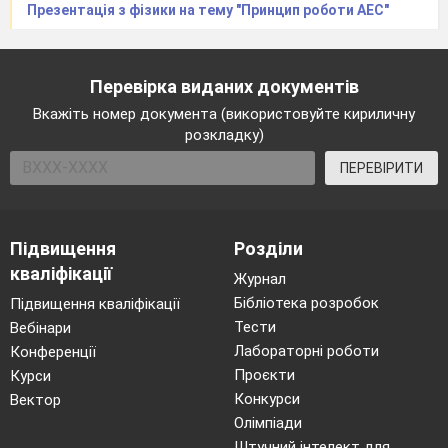
Презентація з фізики на тему "Принцип роботи АЕС"
Перевірка виданих документів
Вкажіть номер документа (використовуйте кириличну
розкладку)
ПЕРЕВІРИТИ
Підвищення
Розділи
кваліфікації
Журнал
Бібліотека розробок
Підвищення кваліфікації
Тести
Вебінари
Лабораторні роботи
Конференції
Проєкти
Курси
Конкурси
Вектор
Олімпіади
Штучний інтелект для