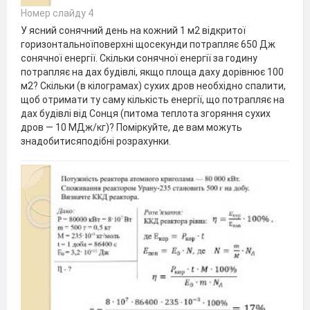
Номер слайду 4
У ясний сонячний день на кожний 1 м2 відкритої
горизонтальноїповерхні щосекунди потрапляє 650 Дж
сонячної енергії. Скільки сонячної енергії за годину
потрапляє на дах будівлі, якщо площа даху дорівнює 100
м2? Скільки (в кілограмах) сухих дров необхідно спалити,
щоб отримати ту саму кількість енергії, що потрапляє на
дах будівлі від Сонця (питома теплота згоряння сухих
дров — 10 МДж/кг)? Поміркуйте, де вам можуть
знадобитисяподібні розрахунки.