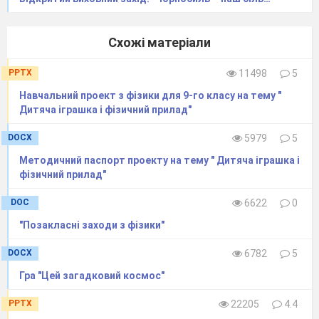
Схожі матеріали
PPTX
11498
5
Навчальний проект з фізики для 9-го класу на тему "
Дитяча іграшка і фізичний прилад"
DOCX
5979
5
Методичний паспорт проекту на тему " Дитяча іграшка і
фізичний прилад"
DOC
6622
0
"Позакласні заходи з фізики"
DOCX
6782
5
Гра "Цей загадковий космос"
PPTX
22205
4.4