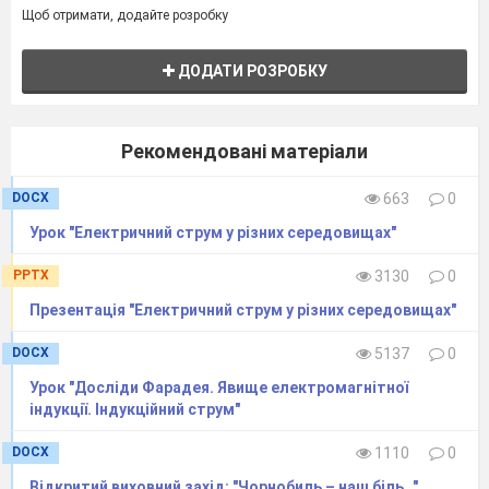
Щоб отримати, додайте розробку
ДОДАТИ РОЗРОБКУ
Рекомендовані матеріали
DOCX
663
0
Урок "Електричний струм у різних середовищах"
PPTX
3130
0
Презентація "Електричний струм у різних середовищах"
DOCX
5137
0
Урок "Досліди Фарадея. Явище електромагнітної
індукції. Індукційний струм"
DOCX
1110
0
Відкритий виховний захід: "Чорнобиль – наш біль…"