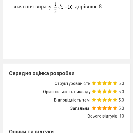
значення виразу
дорівнює 8.
Середня оцінка розробки
Структурованість
5.0
Оригінальність викладу
5.0
Самостійна
робота
Відповідність темі
5.0
Тема:
Квадратний корінь.
Загальна:
5.0
Арифметичний квадратний корінь.
Всього відгуків: 10
Тотожність
,
Варіант 2
Оцінки та відгуки