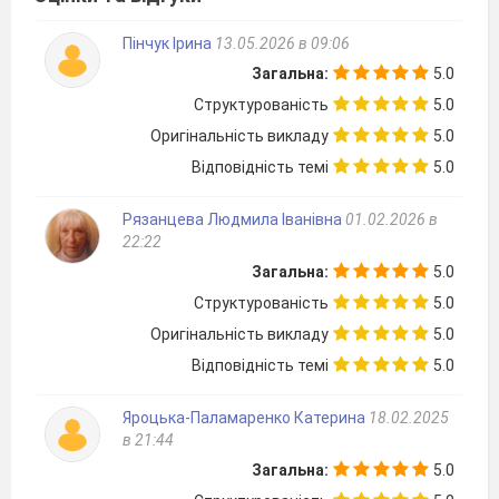
(1 бал)
Обчислити:
;
;
;
.
(1 бал)
Знайти значення виразу:
Пінчук Ірина
13.05.2026 в 09:06
а)
;
б)
.
Загальна:
5.0
(2 бали)
Розв’язати рівняння:
Структурованість
5.0
а)
x
=
17;
б)
x
=
–5.
2
2
Оригінальність викладу
5.0
(2 бали)
Знайти значення виразу:
Відповідність темі
5.0
;
(3 бали)
Розв’язати рівняння :
Рязанцева Людмила Іванівна
01.02.2026 в
22:22
(3 бали)
При яких значеннях
х
, за якого
Загальна:
5.0
значення виразу
дорівнює 22.
Структурованість
5.0
Оригінальність викладу
5.0
Відповідність темі
5.0
Яроцька-Паламаренко Катерина
18.02.2025
в 21:44
Загальна:
5.0