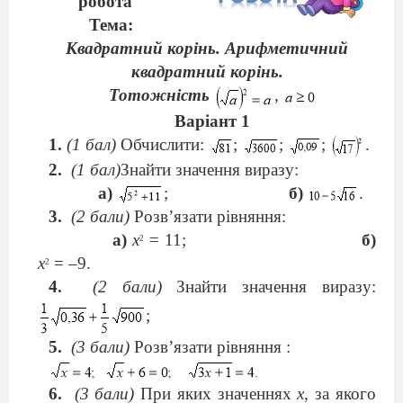
робота
Тема:
Квадратний корінь. Арифметичний
квадратний корінь.
Тотожність
,
Варіант 1
(1 бал)
Обчислити:
;
;
;
.
(1 бал)
Знайти значення виразу:
а)
;
б)
.
(2 бали)
Розв’язати рівняння:
а)
x
=
11;
б)
2
x
=
–9.
2
(2 бали)
Знайти значення виразу:
;
(3 бали)
Розв’язати рівняння :
(3 бали)
При яких значеннях
х
, за якого