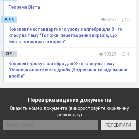
Теорема Вієта
DOCX
6467
5
Конспект нестандартного уроку з алгебри для 8 - го
класу на тему "Тотожні перетворення виразів, що
містять квадратні корені"
ZIP
10223
5
Конспект уроку з алгебри для 8-го класу на тему
"Основна властивість дробу. Додавання та віднімання
дробів"
Перевірка виданих документів
Вкажіть номер документа (використовуйте кириличну
розкладку)
ПЕРЕВІРИТИ