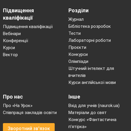
Підвищення
Розділи
кваліфікації
Журнал
Бібліотека розробок
Підвищення кваліфікації
Тести
Вебінари
Лабораторні роботи
Конференції
Проєкти
Курси
Конкурси
Вектор
Олімпіади
Штучний інтелект для
вчителів
Курси англійської мови
Про нас
Інше
Про «На Урок»
Вхід для учнів (naurok.ua)
Співпраця закладів освіти
Матеріали до свят
Конкурс «Фантастична
п’ятірка»
Зворотний зв'язок