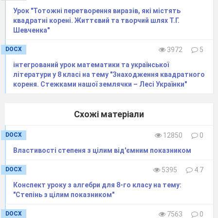
Урок "Тотожні перетворення виразів, які містять
квадратні корені. Життєвий та творчий шлях Т.Г.
Шевченка"
DOCX
3972
5
інтегрований урок математики та української
літератури у 8 класі на тему "Знаходження квадратного
кореня. Стежками нашої землячки – Лесі Українки"
Схожі матеріали
DOCX
12850
0
Властивості степеня з цілим від'ємним показником
DOCX
5395
4.7
Конспект уроку з алгебри для 8-го класу на тему:
"Степінь з цілим показником"
DOCX
7563
0