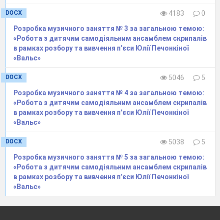
Трагедії і драми муза я.
DOCX
4183
0
Незнані досі задуми Творця,
Що є в театрі цьому режисером.
Розробка музичного заняття № 3 за загальною темою:
«Робота з дитячим самодіяльним ансамблем скрипалів
Приходьте — там завжди відкриті двері!
в рамках розбору та вивчення п’єси Юлії Печонкіної
Театр чекає нового гравця…
«Вальс»
DOCX
5046
5
Ведуча:
Продовжуємо виступи наших
конкурсантів у номінації
«Драма»
Розробка музичного заняття № 4 за загальною темою:
«Робота з дитячим самодіяльним ансамблем скрипалів
в рамках розбору та вивчення п’єси Юлії Печонкіної
Виступи колективів- учасників.
«Вальс»
DOCX
5038
5
З'являється муза мюзиклу Терпсихора.
Розробка музичного заняття № 5 за загальною темою:
Терпсихора.
«Робота з дитячим самодіяльним ансамблем скрипалів
Так хочеться квітів, овацій і «браво!»
в рамках розбору та вивчення п’єси Юлії Печонкіної
І довгих років безумовної слави.
«Вальс»
Злітаю я в мюзиклі вище за небо…
Це дійство, мій любий глядачу, для тебе!