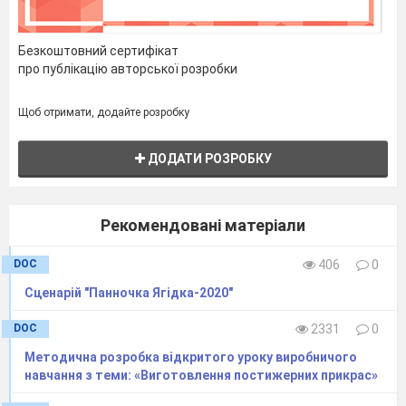
що ще так далеко..
Безкоштовний сертифікат
Терпсихора
. Ось і сьогодні ми запрошуємо
про публікацію авторської розробки
вас
В чарівний світ театру.
Щоб отримати, додайте розробку
ДОДАТИ РОЗРОБКУ
Мельпомена.
О, любий глядачу!
Відкрий же очі й серце,
Бо час нам починати
Рекомендовані матеріали
Разом.
«Шоу перевтілень»!
DOC
406
0
(Спускаються по сходах
під театральну
Сценарій "Панночка Ягідка-2020"
музику
В. Картишова «весь світ театр»)
DOC
2331
0
Методична розробка відкритого уроку виробничого
Талія.
Шановні глядачі, дозвольте
навчання з теми: «Виготовлення постижерних прикрас»
запитати.