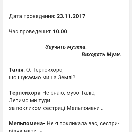
Дата проведення:
23.11.2017
Час проведення:
10.00
Звучить музика.
Виходять Музи.
Талія
. О, Терпсихоро,
що шукаємо ми на Землі?
Терпсихора
Не знаю, музо Таліє,
Летимо ми туди
за покликом сестриці Мельпомени ...
Мельпомена-
Не я покликала вас, сестри-
рідна мати…-