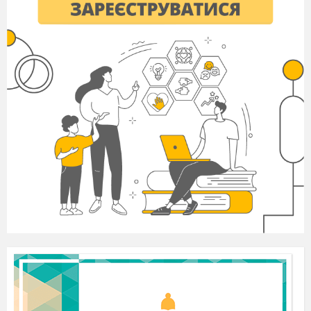
Мельпомена:
Великий й грандіозний
світ театру…
Талія
. Мистецтво театральне зародилось
у давній Греції
аж понад два
тисячоліття тому.
Терпсихора.
Театр –прекрасний,
особливий світ.
Мельпомена.
У ньому все незвичне –
замість природи служать декорації.
У світі театральному - герої,
Що драматург створив,
яких зіграв актор.