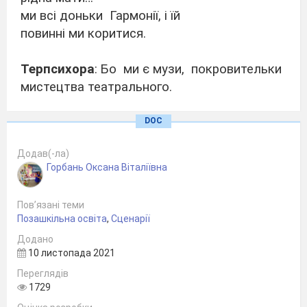
ми всі доньки
Гармонії, і їй
повинні ми коритися.
Терпсихора
: Бо
ми є музи,
покровительки
мистецтва театрального.
Талія.
Я – муза Талія, комедія –моя стихія.
DOC
Додав(-ла)
Мельпомена
. Я - Мельпомена –
Горбань Оксана Віталіївна
покровителька трагедій…
Пов’язані теми
Терпсихора
. Я -
Терпсихора-муза мюзиклу
Позашкільна освіта
,
Сценарії
і танцю.
Додано
10 листопада 2021
Талія.
Спуститися повинні ми на Землю,
Переглядів
де зібралися шанувальники мистецтв
1729
щоб святкувати разом
«Шоу перевтілень»!