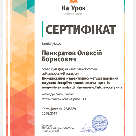
Талія.
Театр не може існувати без актора .
І сьогодні в залі –
актори – початківці.
З нетерпінням
чекаємо на виступи чудові .
Терпсихора.
А перш ніж розпочати
програму конкурсну
Ми маєм передать
кермо правління
вельмишановному журі.
Мельпомена.
Це (представляє журі):
Талія.
Театр перенесе нас у минуле,
що вже давно пройшло,
або в майбутнє,