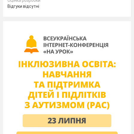
Оцінка розробки
Відгуки відсутні
(Звучить музика.)
Талія .
Сказав
Шекспір великий: «Весь
світ театр, а ми в ньому – актори…»
Терпсихора.
У кожному із нас живе актор
або актриса:
І з кожним новим днем повільно
піднімається завіса.
Мельпомена
.
І опускається повільно кожен
день.
Талія.
То що ж у нас сьогодні у програмі?
Комедія, трагедія чи, може, драма?
Терпсихора.
І мюзикли також.