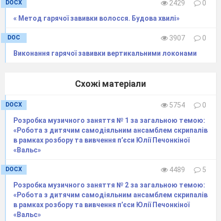
DOCX
2429
0
Чи знаєте, чим обдаровують
акторів
після виступу
?
« Метод гарячої завивки волосся. Будова хвилі»
(відповіді глядачів
«оплески»).
DOC
3907
0
Тож виступи акторів наших
Виконання гарячої завивки вертикальними локонами
ми будемо супроводжувать
захопленими оплесками
і «Браво!» їм гукать.
Схожі матеріали
А зараз
час прийшов акторам
DOCX
5754
0
таланти нам на сцені показати.
Розробка музичного заняття № 1 за загальною темою:
Ми виступ конкурсантів починаєм
«Робота з дитячим самодіяльним ансамблем скрипалів
у номінації
«Комедія»
в рамках розбору та вивчення п’єси Юлії Печонкіної
«Вальс»
(виступи колективів- учасників)
DOCX
4489
5
З'являється муза драми Мельпомена
Розробка музичного заняття № 2 за загальною темою:
«Робота з дитячим самодіяльним ансамблем скрипалів
в рамках розбору та вивчення п’єси Юлії Печонкіної
Мельпомена.
Я Мельпомена,
«Вальс»