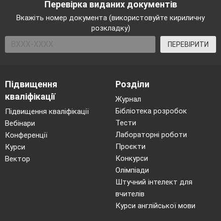
Перевірка виданих документів
Тож переходимо до третього розділу –
Вкажіть номер документа (використовуйте кириличну
розкладку)
номінація
«Мюзикл»
ПЕРЕВІРИТИ
Виступи колективів-учасників.
Підвищення
Розділи
кваліфікації
Журнал
Бібліотека розробок
Підвищення кваліфікації
Терпсихора:
Усьому в світі є початок і
Тести
Вебінари
кінець,
Лабораторні роботи
Конференції
І виступи завершено останні,
Проєкти
Курси
Конкурси
Вектор
Талія.
Тож просимо, шановане журі,
Олімпіади
Штучний інтелект для
вас завітати до дорадчої кімнати
вчителів
Курси англійської мови
Мельпомена.
Щоб підсумки підвести