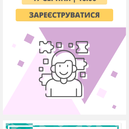
Ведучий 1
-Good evening, dear guests.
Welcome to our party!
Today we will get
acquainted with a well -known
holiday-
Halloween.
In Europe the night of the ghosts and witches was
combined with the Christian holiday. As that night
fell on October 31, people called it Halloween.
The word itself, "Halloween," actually has its