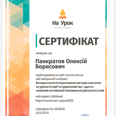
origins in the Catholic Church.
Ведучий 2
- Як цікаво…Так Хеловін -це
свято
привидів ,відьм та іншої нечисті, яке припадає
на 31 жовтня.
Вважалося, що 31 жовтня мертві
повертаються на землю, щоб оцінити справи
своїх живих нащадків. Це був день, коли злі
сили могли прийти у наш світ і наробити злого:
домові стукають у вікна і двері, відьми літають
на мітлі по небу, чорти всіх лякають. Саме
тому і придумали гарбуз у середині із свічкою,
щоб їх відлякувати. Ще на пороги ставили їжу,
щоб не злити нечисть. Потім це еволюційно
перейшло в пригощання дітей цукерками.
Воно з недавніх пір набуло такої ж
популярності, як і День Святого Валентина.
Хеловін можна порівняти зі святом Івана
Купала.