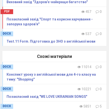
Виховний захід "Здоров'є-найкраще багатство"
PDF
457
0
Позакласний захід "Спорт та корисне харчування -
запорука здоров'я"
DOCX
537
0
Test.11 Form. Підготовка до ЗНО з англійської мови
Схожі матеріали
DOCX
11014
0
Конспект уроку з англійської мови для 4-го класу на
тему: "Shopping"
DOCX
10221
0
Позакласний захід "WE LOVE UKRAINIAN SONGS"
DOCX
5851
5