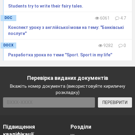
Students try to write their fairy tales.
DOC
6061
4.7
Конспект уроку з англійської мови на тему: "Банківські
послуги"
DOCX
9282
0
Разработка урока по теме ''Sport. Sport in my life''
Перевірка виданих документів
Ведучий 2
-Що не кажи але таких гостей наша
Вкажіть номер документа (використовуйте кириличну
школа ще не бачила!
розкладку)
Ведучий 1
-It’s seems to me that it’s only the
ПЕРЕВІРИТИ
beginning of the show…
Ведучий 2
-Лише початок, а мені
вже не по
собі. Я хочу продовжити знайомити гостей з
Підвищення
Розділи
цим святом.
Стародавні друїди, які заселяли
кваліфікації