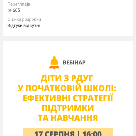
Вчитель
Переглядів
англійської мови
665
Оцінка розробки
Пивоварова Олена Вікторівна
Відгуки відсутні