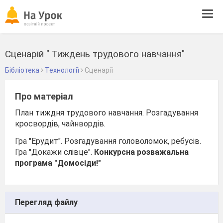
Tog
navi
Сценарій " Тиждень трудового навчання"
Бібліотека
Технології
Сценарії
Про матеріал
План тиждня трудового навчання. Розгадування
кросвордів, чайнвордів.
Гра "Ерудит". Розгадування головоломок, ребусів.
Гра "Докажи слівце".
Конкурсна розважальна
програма
"Домосіди!"
Перегляд файлу