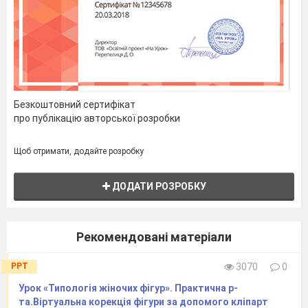
Безкоштовний сертифікат
про публікацію авторської розробки
Щоб отримати, додайте розробку
ДОДАТИ РОЗРОБКУ
Рекомендовані матеріали
які будуть оздоблюва
ти вишивкою.
8
PPT
3070
0
Кросворд «Шви 
Урок «Типологія жіночих фігур». Практична р-
та.Віртуальна корекція фігури за допомого кліпарт