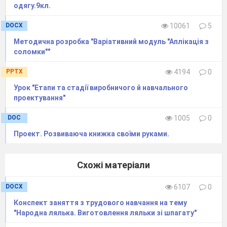
По горизонталі:
2.
Шов, який викор
одягу.9кл.
петель швейного виробу та зрізів тк
DOCX
10061
5
Методична розробка "Варіативний модуль "Аплікація з
походить від спеціальних круглих п'я
соломки""
4.
Різновид «петельного» шва.
6.
Шов
льоровими нитками у декілька рядків
PPTX
4194
0
По вертикалі
:
1.
Шов, що складається
Урок "Етапи та стадії виробничого й навчального
щільно прилягають один до одного.
проектування"
5.
Шов, який з лицево
го боку утвор
стібків.
DOC
1005
0
Відповіді класти у скриню, яка зн
Проект. Розвиваюча книжка своїми руками.
на вахті. Переможцями будуть най
найбільшу кількість та учень, яки
Схожі матеріали
DOCX
6107
0
на цьому тижні.
Конспект заняття з трудового навчання на тему
"Народна лялька. Виготовлення ляльки зі шпагату"