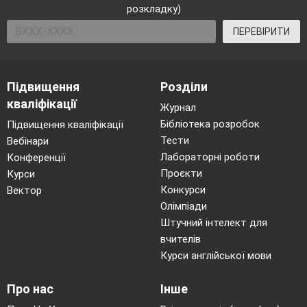
розкладку)
ПЕРЕВІРИТИ
1
Найпростіший елемент будь-якого
знайдено в VII- IX ст. в'язаний бага
виріб.
4.
Нитки для в'язання.
5.
Елеме
Підвищення
Розділи
з двома наки
дами, схрещений.
6.
Вид 
матеріалу, з якого він зроблений.
кваліфікації
Журнал
Бібліотека розробок
Підвищення кваліфікації
Тести
Вебінари
Лабораторні роботи
Конференції
Чайнво
Проєкти
Курси
Конкурси
Вектор
Олімпіади
Штучний інтелект для
вчителів
Курси англійської мови
Про нас
Інше