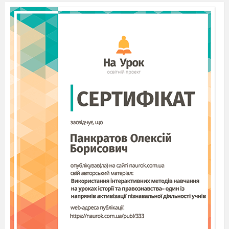
Тиждень трудово
Технологія виготовле
Тема:
Чайнво