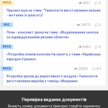
PPTX
5651
5
Презентація на тему: "Технологія виготовлення ляльки
- мотанки зі шпагату"
Тиждень трудово
DOC
18973
5
Технологія виготовлен
План - конспект уроку на тему: «Моделювання зачісок
Тема:
за індивідуальними рисами обличчя»
DOCX
8464
5
«Розробка планів конспектів занять з теми «Українська
народна іграшка»
DOCX
22830
4.9
Розробки уроків до варіативного модуля «Технологія
виготовлення виробів у техніці «Макраме»
Перевірка виданих документів
Вкажіть номер документа (використовуйте кириличну