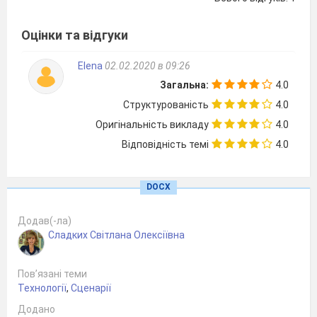
Оцінки та відгуки
Elena
02.02.2020 в 09:26
Загальна:
4.0
Структурованість
4.0
2018 рік
Оригінальність викладу
4.0
Відповідність темі
4.0
ПЛАН
ТИЖДНЯ
DOCX
НАВЧА
Додав(-ла)
Сладких Світлана Олексіївна
1 день ПОНЕ
Пов’язані теми
Технології
,
Сценарії
Розгадування
кросвордів,
чайнвор
Додано