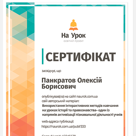
сорока
Ми ж до
Весноньки
летімо,
Все, все, все їй розповімо !
під музику виходить
сонечко
сонечко
Я веселе сонечко
Вийшло з-за хмаринки
І над лісом блиснуло
Променем ясним
Затанцюють весело
Дощові краплинки
Намалюють райдугу
Пензлим чарівним
(
Ходить полісу , побачило
пеньочок)