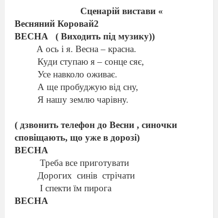
Сценарій вистави «
Весняний Коровай2
ВЕСНА
( Виходить під музику))
А ось і я. Весна – красна.
Куди ступаю я – сонце сяє,
Усе навколо оживає.
А ще пробуджую від сну,
Я нашу землю чарівну.
( дзвонить телефон до Весни , синочки
сповіщають, що уже в дорозі)
ВЕСНА
Треба все приготувати
Дорогих
синів
стрічати
І спекти їм пирога
ВЕСНА