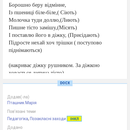
Борошно беру відмінне,
Із пшениці біле-біле,(
Сіють)
Молочка туди доллю,(Лиють)
Пишне тісто замішу,(Місять)
І поставлю його в діжку, (Присідають)
Підросте нехай хоч трішки
( поступово
піднімаються)
(накриває діжку рушником. За діжкою
ховається дитина-тісто)
Осінь
:
Поки тісто підростає,
DOCX
В хатці я по прибираю.
Додав(-ла)
(іде в хату)
Пташник Марія
Пов’язані теми
Педагогіка
,
Позакласні заходи
ІНКЛ
Тісто
Додано