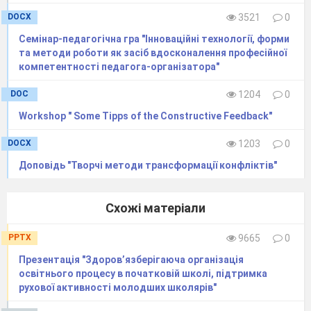
Завтра зрання знов вставати.
DOCX
3521
0
Семінар-педагогічна гра "Інноваційні технології, форми
Сонечко залишає галявину. З хатини
та методи роботи як засіб вдосконалення професійної
виходять Весна , знімає рушник, зазираючи
компетентності педагога-організатора"
в діжку.
Весна
DOC
1204
0
В діжці стало пусто.
Workshop " Some Tipps of the Constructive Feedback"
Де ж ти моє тісто? (шукає)
DOCX
1203
0
Під муз. Супровід до оселі
і збігаються
Доповідь "Творчі методи трансформації конфліктів"
звірята: Зайчики, Вовчик, Білочка, Їжачок,
Ведмедик.
Схожі матеріали
Весна
PPTX
9665
0
Ось і звірята у гості прийшли.
Може про тісто щось знають вони?
Презентація "Здоров’язберігаюча організація
освітнього процесу в початковій школі, підтримка
(до звірят)
рухової активності молодших школярів"
Гей, малята, зачекайте,