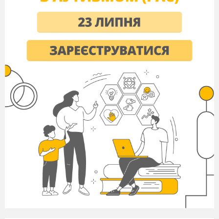
пеньочок і засипає)
сорока
Хто це тупав по доріжці,
В кого це лапаті ніжки ?
сорока
Ти поглянь там на пеньочку
Хтось сидить у
холодочку
.
сорока
Полечу я
низько-низько
І роздивлюся я
зблизька.
(облітає
галявину,
зупиняються напроти пенька)
Та це ж тісто, та це ж тісто
На пеньку знайшло місце !
сорока
Он і сонечко виходить
Буде тісто швидко сходить.