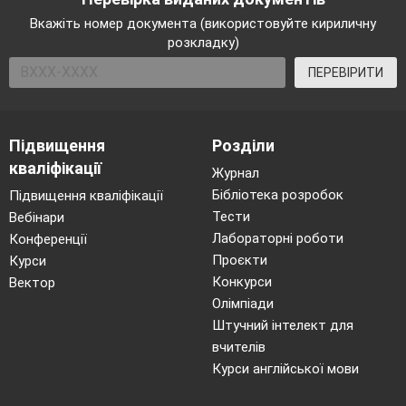
Ведмедик
Вкажіть номер документа (використовуйте кириличну
Замість нього – коровай!
розкладку)
Їжачок
(нюхає)
ПЕРЕВІРИТИ
І духмяний
2 зайчик
І рум’яний
Підвищення
Розділи
2 вовчик
кваліфікації
Журнал
Свіжий, ситний
Бібліотека розробок
Підвищення кваліфікації
Разом
Тести
Вебінари
Ай – ай – ай
Лабораторні роботи
Конференції
З’являеться сорока
Проєкти
Курси
Подивіться–но звірята,
Конкурси
Вектор
Коровай який багатий.
Олімпіади
Коровай
Штучний інтелект для
вчителів
Не дивитись – куштувати
Коровай ідіть
Курси англійської мови
звірята.
співають «Коровай»