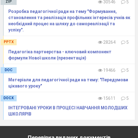
Тісто де моє, не знаєте?
ZIP
30546
5
1 Вовчик
Розробка педагогічної ради на тему "Формування,
Бачили ми місце, де стрибало тісто.
становлення та реалізація профільних інтересів учнів як
необхідний процес на шляху до самореалізації та
1 Білочка
успіху".
Йди на той горбочок,
Там стоїть пеньочок.
PPTX
28264
5
1 Зайчик
Педагогіка партнерства - ключовий компонент
На пеньочок сіло тісто,
формули Нової школи (презентація)
В холодочку знайшло місце.
DOC
19466
5
Їжачок
Матеріали для педагогічної ради на тему: "Передумови
Сонце припікало,
цікавого уроку"
Тісто зомлівало.
Весна
DOCX
15611
5
Що ж, ходімо усі разом
ІНТЕГРОВАНІ УРОКИ В ПРОЦЕСІ НАВЧАННЯ МОЛОДШИХ
Тісто знайдемо одразу.
ШКОЛЯРІВ
Йдуть, натрапляють на коровай.
Весна
Що я бачу, а де ж тісто?
Перевірка виданих документів