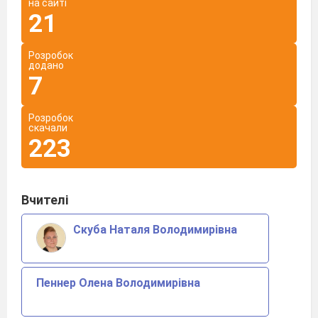
на сайті
21
Розробок
додано
7
Розробок
скачали
223
Вчителі
Скуба Наталя Володимирівна
Пеннер Олена Володимирівна