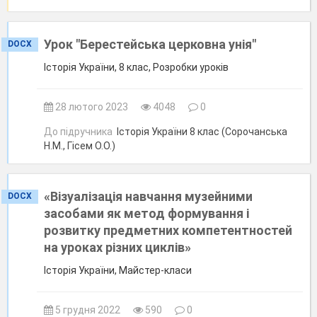
Урок "Берестейська церковна унія"
DOCX
Історія України, 8 клас, Розробки уроків
28 лютого 2023
4048
0
До підручника
Історія України 8 клас (Сорочанська
Н.М., Гісем О.О.)
«Візуалізація навчання музейними
DOCX
засобами як метод формування і
розвитку предметних компетентностей
на уроках різних циклів»
Історія України, Майстер-класи
5 грудня 2022
590
0