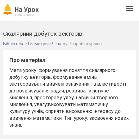
Tog
navi
Скалярний добуток векторів
Бібліотека
Геометрія
9 клас
Розробки уроків
Про матеріал
Мета уроку: формування поняття скалярного
добутку векторів; формування вмінь
застосовувати вивчені означення та властивості
до розв'язування задач; розвивати логічне
мислення, просторову уяву, навички творчого
мислення, увагу;виховувати математичну
культуру учнів, сприяти вихованню інтересу до
вивчення математики. Тип уроку: засвоєння нових
знань.