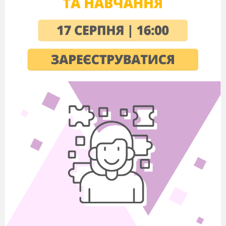
Цей факт показує, що для розв’язування
таких задач, наших знань про вектор мало.
Отже, сьогодні на уроці ми з вами розглянемо
нове для вас поняття скалярний добуток
векторів. З’ясуємо властивості скалярного
добутку, навчимося знаходити кут між
векторами. Розв’язувати задачі в яких
використовується скалярний добуток векторів.
Відкриваємо свої зошити і записуємо число,
класна робота та тему нашого уроку:
«Скалярний добуток векторів».
V. Вивчення нового матеріалу
Нехай
- ненульові і неспівнапрямлені
вектори. Від довільної точки О відкладемо
вектори
, відповідно рівні векторам
.