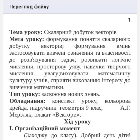
Перегляд файлу
1
Тема уроку:
Скалярний добуток векторів
Мета уроку:
формування поняття скалярного
добутку векторів; формування вмінь
застосовувати вивчені означення та властивості
до розв'язування задач; розвивати логічне
мислення, просторову уяву, навички творчого
мислення, увагу;виховувати математичну
культуру учнів, сприяти вихованню інтересу до
вивчення математики.
Тип уроку:
засвоєння нових знань.
Обладнання:
конспект уроку, кольорова
крейда, підручник
геометрія 9 клас,
А.Г.
Мерзляк, плакат «Вектори».
Хід уроку
І. Організаційний момент
(Заходжу до класу). Добрий день діти!