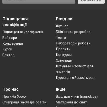
Підвищення
Розділи
кваліфікації
Журнал
Бібліотека розробок
Підвищення кваліфікації
Тести
Вебінари
Лабораторні роботи
Конференції
Проєкти
Курси
Конкурси
Вектор
Олімпіади
Штучний інтелект для
вчителів
Курси англійської мови
Про нас
Інше
Про «На Урок»
Вхід для учнів (naurok.ua)
Співпраця закладів освіти
Матеріали до свят