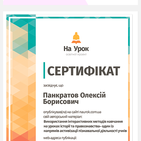
Величину
називатимемо
кутом між
векторами
.
Кут між векторами позначається так:
.
Якщо вектори
співнапрямлені, то
вважають, що
, якщо хоча б один із
векторів нульовий, то вважають, що
.
Справедливо:
Означення.
Скалярним добутком двох
векторів
називають добуток їх
модулів і
косинуса кута між ними.
Означення.
Скалярним добутком двох
векторів заданих їхніми координатами