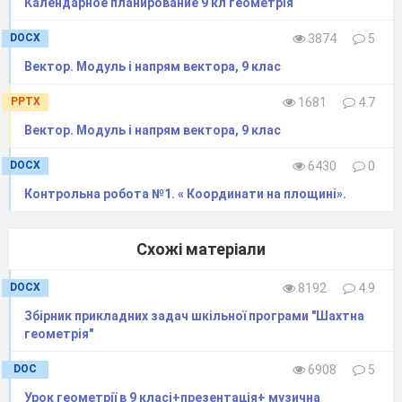
Календарное планирование 9 кл геометрія
(λ
) ·
= λ(
·
) (сполучний закон);
a ̅∙ 0 ̅=0.
DOCX
3874
5
Означення.
Перпендикулярними
Вектор. Модуль і напрям вектора, 9 клас
називаються вектори кут між якими дорівнює
90
. Пишуть
.
0
PPTX
1681
4.7
Теорема.
(Про скалярний добуток
Вектор. Модуль і напрям вектора, 9 клас
векторів)
Скалярний добуток двох ненульових
DOCX
6430
0
векторів дорівнює нулю тоді й тільки тоді,
коли ці вектори перпендикулярні.
Контрольна робота №1. « Координати на площині».
Доведення:
Нехай:
. Тоді
Схожі матеріали
.
Нехай:
Тоді
.
DOCX
8192
4.9
Збірник прикладних задач шкільної програми "Шахтна
Оскільки
, то
.
геометрія"
Звідси
, тобто
.
Розв'язування
DOC
6908
5
задач
Урок геометрії в 9 класі+презентація+ музична