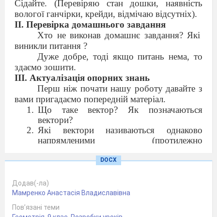
Сідайте. (Перевіряю стан дошки, наявність
вологої ганчірки, крейди, відмічаю відсутніх).
ІІ. Перевірка домашнього завдання
Хто не виконав домашнє завдання? Які
виникли питання ?
Дуже добре, тоді якщо питань нема, то
здаємо зошити.
ІІІ. Актуалізація опорних знань
Перш ніж почати нашу роботу давайте з
вами пригадаємо попередній матеріал.
Що таке вектор? Як позначаються
вектори?
Які вектори називаються однаково
напрямленими (протилеж­но
напрямленими)?
Що таке абсолютна величина вектора?
DOCX
Що таке нульовий вектор?
Які вектори називаються рівними? Яку
Додав(-ла)
властивість мають рівні вектори?
Мамренко Анастасія Владиславівна
Скільки різних векторів можна відкласти
Пов’язані теми
від заданої точки, які дорівнюють