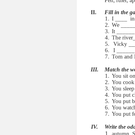
Pen, ruler, a
Fill in the g
I ____ in
We ______
It ______
The river
Vicky ___
I ______
Tom and 
Match the wo
You sit on
You cook 
You sleep
You put cl
You put b
You watch
You put fo
Write the od
autumn, S