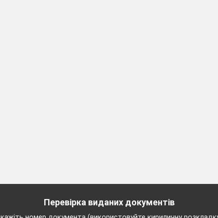
Перевірка виданих документів
кажіть номер документа (використовуйте кириличну розкладк