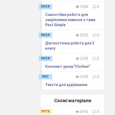
DOCX
1234
0
Самостійна робота для
закріплення навичок з теми
Past Simple
DOCX
3072
0
Діагностична робота для 3
класу
DOCX
2109
5
Конспект уроку "Clothes"
DOC
3169
0
Тексти для аудіювання
Схожі матеріали
PPTX
6910
5