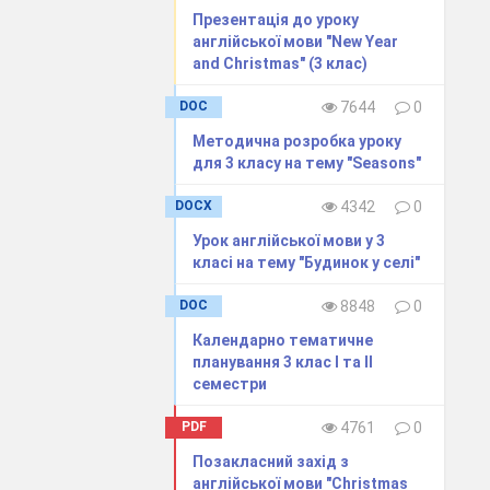
Презентація до уроку
англійської мови "New Year
and Christmas" (3 клас)
DOC
7644
0
Методична розробка уроку
для 3 класу на тему "Seasons"
DOCX
4342
0
Урок англійської мови у 3
класі на тему "Будинок у селі"
DOC
8848
0
Календарно тематичне
планування 3 клас І та ІІ
семестри
PDF
4761
0
Позакласний захід з
англійської мови "Christmas