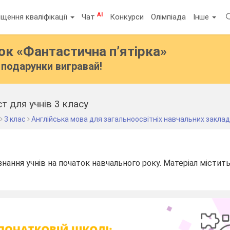
AI
щення кваліфікації
Чат
Конкурси
Олімпіада
Інше
бок
«Фантастична п’ятірка»
подарунки вигравай!
ест для учнів 3 класу
3 клас
Англійська мова для загальноосвітніх навчальних заклад
нання учнів на початок навчального року. Матеріал містить