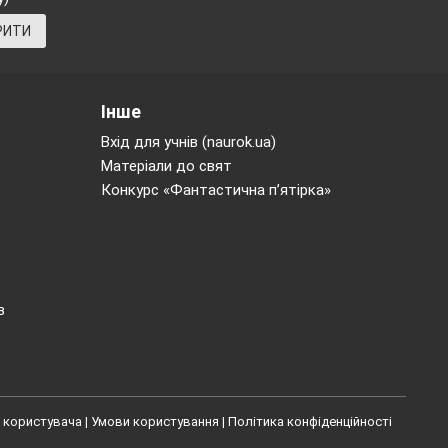
РИТИ
Інше
Вхід для учнів (naurok.ua)
Матеріали до свят
Конкурс «Фантастична п’ятірка»
в
 користувача
|
Умови користування
|
Політика конфіденційності