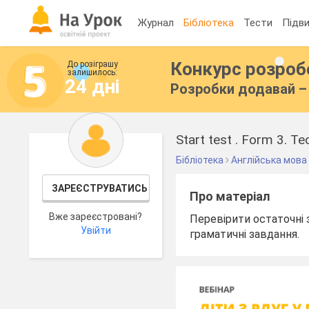
Журнал
Бібліотека
Тести
Підви
Конкурс розро
До розіграшу
залишилось:
24 дні
Розробки додавай – 
Start test . Form 3. Т
Бібліотека
Англійська мова
ЗАРЕЄСТРУВАТИСЬ
Про матеріал
Вже зареєстровані?
Перевірити остаточні з
Увійти
граматичні завдання.