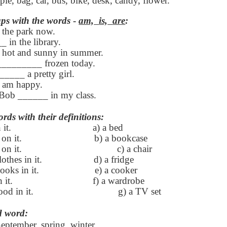
pple, bag, car, bus, bike, desk, candy, flower.
aps with the words
-
am,
is,
are
:
 the park now.
 in the library.
 hot and sunny in summer.
_________ frozen today.
____ a pretty girl.
 am happy.
Bob ______ in my class.
rds with their definitions:
 it.
a) a bed
on it.
b) a bookcase
 on it.
c) a chair
othes in it.
d) a fridge
ooks in it.
e) a cooker
 it.
f) a wardrobe
od in it.
g) a TV set
d word:
eptember, spring, winter.