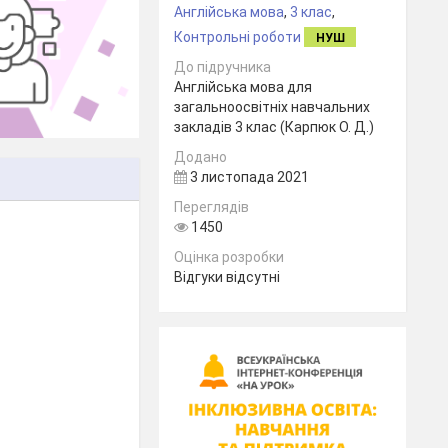
Англійська мова
,
3 клас
,
Контрольні роботи
НУШ
До підручника
Англійська мова для
загальноосвітніх навчальних
закладів 3 клас (Карпюк О. Д.)
Додано
3 листопада 2021
Переглядів
1450
Оцінка розробки
Відгуки відсутні