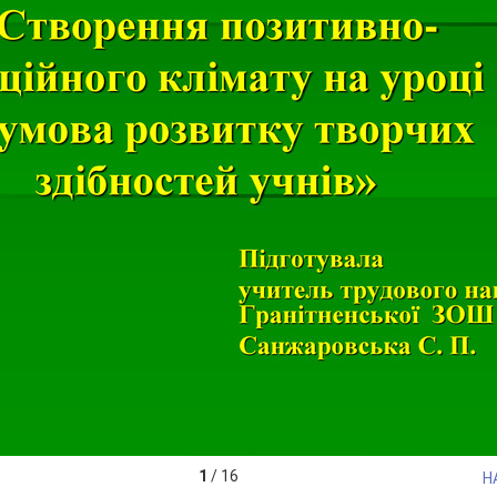
1
/
16
Н