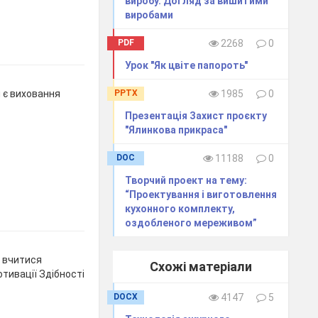
виробу. Догляд за вишитими
виробами
PDF
2268
0
Урок "Як цвіте папороть"
PPTX
1985
0
 є виховання
Презентація Захист проєкту
"Ялинкова прикраса"
DOC
11188
0
Творчий проект на тему:
“Проектування і виготовлення
кухонного комплекту,
оздобленого мереживом”
 вчитися
Схожі матеріали
отивації Здібності
DOCX
4147
5