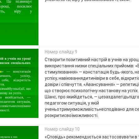
Номер слайду 9
Створити позитивний настрій в учнів на уроц
використання низки спеціальних прийомів: «
стимулювання» — констатація будь-якого, н
успіху, навіюваннядитинівіри в себе, відкрит
довіри і співчуття. «Авансування» — репетиц
що створює психологічну настанову на успіх
Шанс, про якийідеться, — цезаздалегідьпідг
педагогом ситуація, у якій
ученьотримуєможливістьнесподівано для с
розкритисвоїможливості.
Номер слайду 10
«Сповідь» рекомендується застосовувати в 