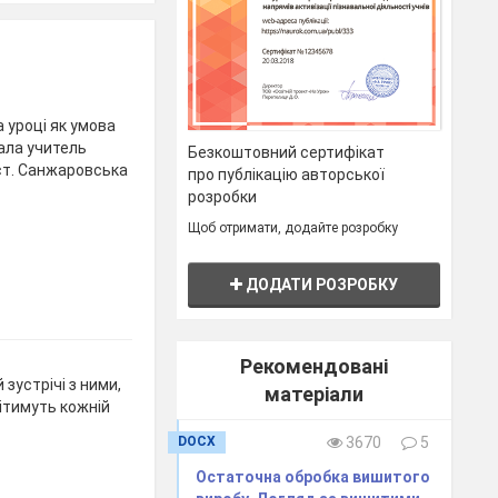
 уроці як умова
вала учитель
Безкоштовний сертифікат
 ст. Санжаровська
про публікацію авторської
розробки
Щоб отримати, додайте розробку
ДОДАТИ РОЗРОБКУ
Рекомендовані
 зустрічі з ними,
матеріали
дітимуть кожній
DOCX
3670
5
Остаточна обробка вишитого