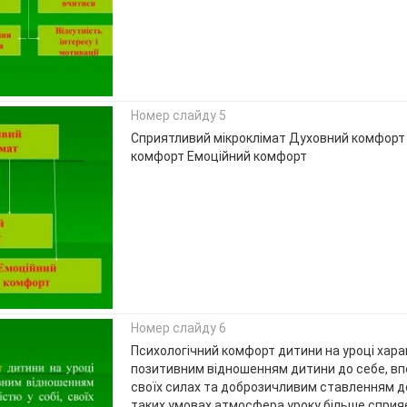
Номер слайду 5
Сприятливий мікроклімат Духовний комфорт
комфорт Емоційний комфорт
Номер слайду 6
Психологічний комфорт дитини на уроці хар
позитивним відношенням дитини до себе, впе
своїх силах та доброзичливим ставленням д
таких умовах атмосфера уроку більше сприя