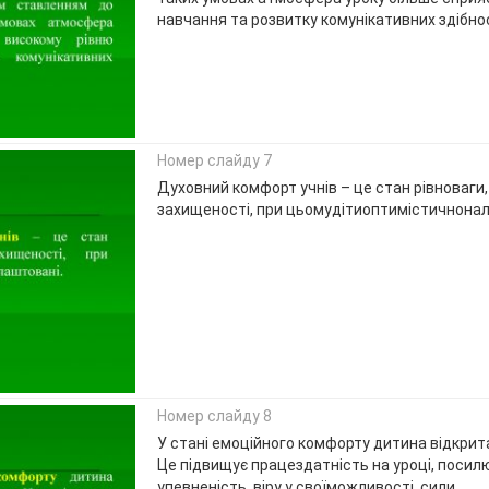
навчання та розвитку комунікативних здібнос
Номер слайду 7
Духовний комфорт учнів – це стан рівноваги,
захищеності, при цьомудітиоптимістичнонал
Номер слайду 8
У стані емоційного комфорту дитина відкрита
Це підвищує працездатність на уроці, посилю
упевненість, віру у своїможливості, сили.