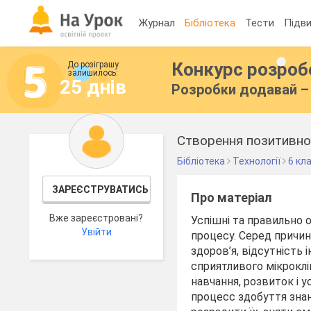
Журнал
Бібліотека
Тести
Підви
Конкурс розро
До розіграшу
залишилось:
25 днів
Розробки додавай – 
Створення позитивно-
Бібліотека
Технології
6 кл
ЗАРЕЄСТРУВАТИСЬ
Про матеріал
Вже зареєстровані?
Успішні та правильно 
Увійти
процесу. Серед причин
здоров’я, відсутність
сприятливого мікроклі
навчання, розвиток і у
процесс здобуття знан