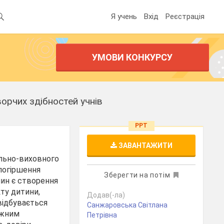
Я учень
Вхід
Реєстрація
УМОВИ КОНКУРСУ
орчих здібностей учнів
PPT
ЗАВАНТАЖИТИ
ально-виховного
 погіршення
Зберегти на потім
чин є створення
кту дитини,
Додав(-ла)
 відбувається
Санжаровська Світлана
ожним
Петрівна