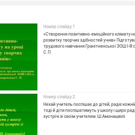
Номер слайду 1
«Створення позитивно-емоційного клімату на
розвитку творчих здібностей учнів» Підготу
трудового навчання Гранітненської ЗОШ І-ІІІ
С. П.
Номер слайду 2
Нехай учитель поспішає до дітей, радіє кожній
тоді й діти поспішатимуть у школу і щиро ра
зустрічі зі своїм учителем. Ш.Амонашвілі