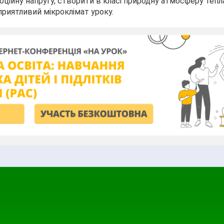
оційну напругу, створити в класі природну атмосферу тепла
риятливий мікроклімат уроку.