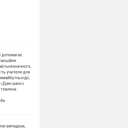
і допомагає
Емоційне
авітьнезначного,
ість учителя для
іямайбутньоїдії,
. «Даю шанс».
отовлена
ебе
тих випадках,