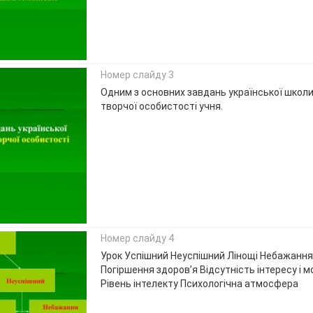
Номер слайду 3
Одним з основних завдань української школи
творчої особистості учня.
Номер слайду 4
Урок Успішний Неуспішний Лінощі Небажання
Погіршення здоров’я Відсутність інтересу і м
Рівень інтелекту Психологічна атмосфера