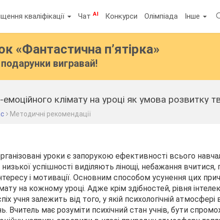
AI
щення кваліфікації
Чат
Конкурси
Олімпіада
Інше
бок
«Фантастична п’ятірка»
подарунки вигравай!
емоційного клімату на уроці як умова розвитку тв
ас
Методичні рекомендації
організовані уроки є запорукою ефективності всього навч
 низької успішності виділяють лінощі, небажання вчитися,
 інтересу і мотивації. Основним способом усунення цих при
мату на кожному уроці. Адже крім здібностей, рівня інтеле
спіх учня залежить від того, у якій психологічній атмосфері
ь. Вчитель має розуміти психічний стан учнів, бути спром