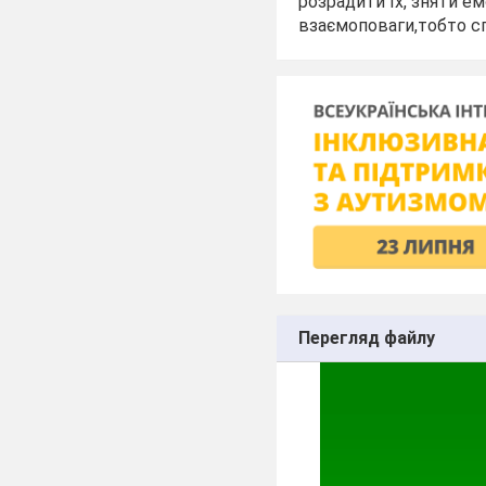
розрадити їх, зняти ем
взаємоповаги,тобто сп
Перегляд файлу