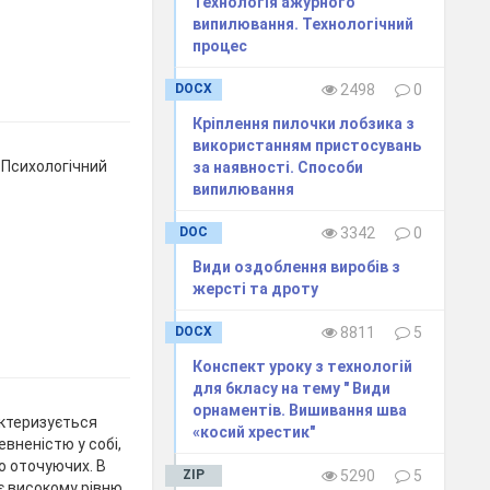
Технологія ажурного
випилювання. Технологічний
процес
DOCX
2498
0
Кріплення пилочки лобзика з
використанням пристосувань
 Психологічний
за наявності. Способи
випилювання
DOC
3342
0
Види оздоблення виробів з
жерсті та дроту
DOCX
8811
5
Конспект уроку з технологій
для 6класу на тему " Види
орнаментів. Вишивання шва
актеризується
«косий хрестик"
вненістю у собі,
о оточуючих. В
ZIP
5290
5
є високому рівню