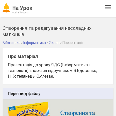
Tog
navi
Створення та редагування нескладних
малюнків
Бібліотека
Інформатика
2 клас
Презентації
Про матеріал
Презентація до уроку ЯДС (Інформатика і
технології) 2 клас за підручником В.Вдовенко,
Н.Котелянець, О.Агєєва.
Перегляд файлу