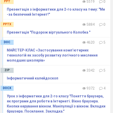
PPT
5519
0
Презентація з інформатики для 2-го класу на тему: "Ми
-за бeзпeчний Інтeрнeт!"
PPTX
5884
0
Презентація "Подорож віртуального Колобка "
DOC
4620
5
МАЙСТЕР-КЛАС «Застосування комп’ютерних
технологій як засобу розвитку логічного мислення
молодших школярів»
ZIP
3342
5
Інформатичний калейдоскоп
DOCX
9372
4
Урок з інформатики для 2-го класу "Поняття браузера,
як програми для роботи в Інтернеті. Вікно браузера.
Кнопки керування вікном. Маніпуляції з вікном. Вкладки
браузера. Посилання. Закладка."