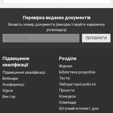
Перевірка виданих документів
Вкажіть номер документа (використовуйте кириличну
розкладку)
ПЕРЕВІРИТИ
Підвищення
Розділи
кваліфікації
Журнал
Бібліотека розробок
Підвищення кваліфікації
Тести
Вебінари
Лабораторні роботи
Конференції
Проєкти
Курси
Конкурси
Вектор
Олімпіади
Штучний інтелект для