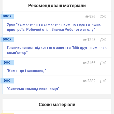
Рекомендовані матеріали
DOCX
926
0
Урок "Увімкнення та вимкнення комп'ютера та інших
пристроїв. Робочий стіл. Значки Робочого столу"
DOCX
1243
0
План-конспект відкритого заняття "Мій друг і помічник
комп'ютер"
DOC
3466
0
"Команди і виконавці"
DOC
2382
0
"Система команд виконавця"
Схожі матеріали