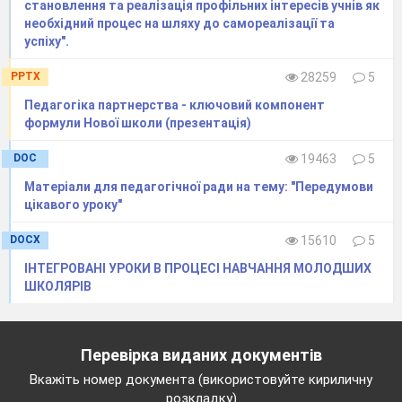
становлення та реалізація профільних інтересів учнів як
3 завдання – гра «Хто швидше»
необхідний процес на шляху до самореалізації та
успіху".
Розгортаєм букварі
вам знайомі букви ці?
PPTX
28259
5
Добре знаєте? Гаразд
Педагогіка партнерства - ключовий компонент
Перевірю зараз вас.
формули Нової школи (презентація)
Подивіться буква «А»
Ви назвіть на «А» слова.
DOC
19463
5
Ну, а хто на букву «Б»
Матеріали для педагогічної ради на тему: "Передумови
Слово перш за всіх назве?
цікавого уроку"
Гляньте ще на букву «В»
Хто на «В» слова назве?
DOCX
15610
5
ІНТЕГРОВАНІ УРОКИ В ПРОЦЕСІ НАВЧАННЯ МОЛОДШИХ
4 завдання – задачі
ШКОЛЯРІВ
Руки в гору підніміть
Пальці швидко полічіть
З ліва п'ять, і справа п'ять
Перевірка виданих документів
Скільки разом? Як сказать? (10)
Вкажіть номер документа (використовуйте кириличну
На поличці вісім книг,
розкладку)