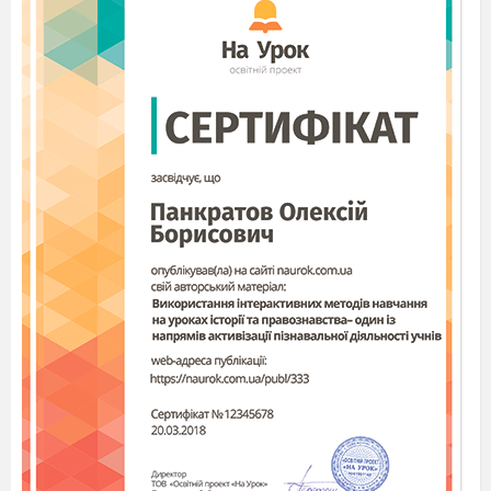
Завітала я до вас на свято
Щоб усіх діток привітать.
Букви ви колись не знали.
Мами вам казки читали
А з буквариком здружились
І самі читать навчились.
Вчитель.
Діти, Королева Знань принесла для
вас конверт із завданнями, щоб перевірити чого
ви навчилися протягом першого року в школі.
Покажемо що ми вміємо?
1 завдання – гра
«Так» чи «ні».
• Треба гарно вам читати? (Так!)
• Треба менших ображати? (Ні!)
• На перерві пострибати? (Так!)
• А всі парти пописати? (Ні!)
• Друга треба виручати? (Так!)
• А треба слухати матусю? (Так!)