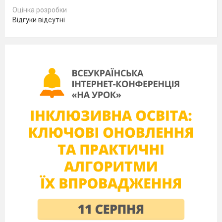
В школі нас всьому навчать,
Оцінка розробки
І роки весело промчать.
Відгуки відсутні
Ми – школярі, ми перший клас,
Щасливі дні чекають нас!
ПІСНЯ «Першокласника»
ПІСНЯ «Першокласника»
Перший раз у перший клас
Ми ішли охоче,
Ніжним голосом для нас
Продзвенів дзвіночок,
І сміялось в небесах
Сонце як ніколи,
В мами сльози на очах -
Я іду до школи.
Приспів
А у школі,
а у школі,
Є веселка кольорова
І найкраща в цілім світі -