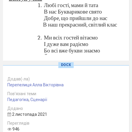
Любі гості, мами й тата
В нас Букварикове свято
Добре, що прийшли до нас
В наш прекрасний, світлий клас
Ми всіх гостей вітаємо
І дуже вам радіємо
Бо всі вже букви знаємо
Й книжки читати вміємо
DOCX
Букви старанно вивчали,
Знаєм їх від А до Я
Додав(-ла)
І сторіночку останню
Перепелиця Алла Вікторівна
Прочитали Букваря.
Пов’язані теми
Педагогіка
,
Сценарії
Ми тепер вже не малі
Ми сьогодні школярі.
Додано
2 листопада 2021
Вчились ми сумлінно
І поводились відмінно.
Переглядів
946