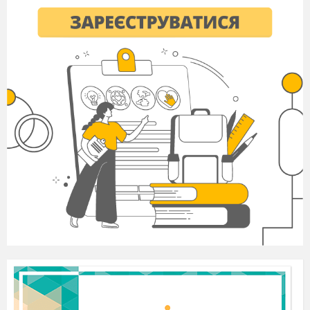
Перша вчителька моя,
А у школі, а у
школі
Не сумуєм ми ніколи,
Бо учора дошкільнята,
А тепер одна сім’я.
Прощавайте іграшки,
гомінкий садочок,
Кличе в класи дітлахів
Золотий дзвіночок.
І сміється в небесах
Сонце як ніколи,
В мами сльози на очах –
Я іду до школи.
Приспів.
(Виходить королева знань)
Впізнали ви мене малята?
Так я королева знань