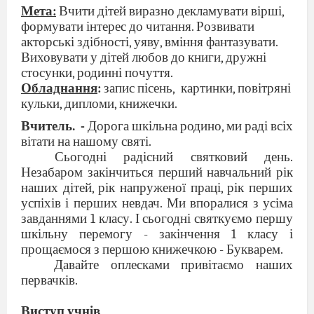
Мета:
Вчити дітей виразно декламувати вірші,
формувати інтерес до читання. Розвивати
акторські здібності, уяву, вміння фантазувати.
Виховувати у дітей любов до книги, дружні
стосунки, родинні почуття.
Обладнання
:
запис пісень,
картинки, повітряні
кульки, дипломи, книжечки.
Вчитель.
-
Дорога шкільна родино, ми раді всіх
вітати на нашому святі.
Сьогодні радісний святковий день.
Незабаром закінчиться перший навчальний рік
наших дітей, рік напруженої праці, рік перших
успіхів і перших невдач. Ми впоралися з усіма
завданнями 1 класу. І сьогодні святкуємо першу
шкільну перемогу - закінчення 1 класу і
прощаємося з першою книжечкою - Букварем.
Давайте оплесками привітаємо наших
первачків.
Виступ учнів