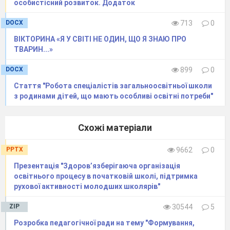
особистісний розвиток. Додаток
На сторінках...
(букваря)
DOCX
713
0
Для письма, сказати прошу,
Що потрібно взяти...
(зошит)
ВІКТОРИНА «Я У СВІТІ НЕ ОДИН, ЩО Я ЗНАЮ ПРО
ТВАРИН...»
Малювать в альбомі цім
вам поможуть...
(олівці)
DOCX
899
0
Стаття "Робота спеціалістів загальноосвітньої школи
Ручки й олівці - щоб ви знали,
з родинами дітей, що мають особливі освітні потреби"
Ми кладемо у...
(пенали)
Виводить букви і слова
Ота цікава штучка,
Схожі матеріали
В руці виблискує з даля,
Нова, гарненька...
(ручка)
PPTX
9662
0
Галасливий наш дружок
Презентація "Здоров’язберігаюча організація
Всіх скликає на урок...
(дзвінок)
освітнього процесу в початковій школі, підтримка
рухової активності молодших школярів"
Ось до класу всіх скликає
Голосистий цей дзвінок
ZIP
30544
5
І ми радо поспішаєм
Не в садок, а на...
(урок)
Розробка педагогічної ради на тему "Формування,