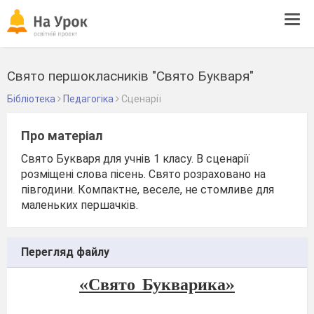
Tog
navi
Свято першокласників "Свято Букваря"
Бібліотека
Педагогіка
Сценарії
Про матеріал
Свято Букваря для учнів 1 класу. В сценарії
розміщені слова пісень. Свято розраховано на
півгодини. Компактне, веселе, не стомливе для
маленьких першачків.
Перегляд файлу
«Свято
Букварика»