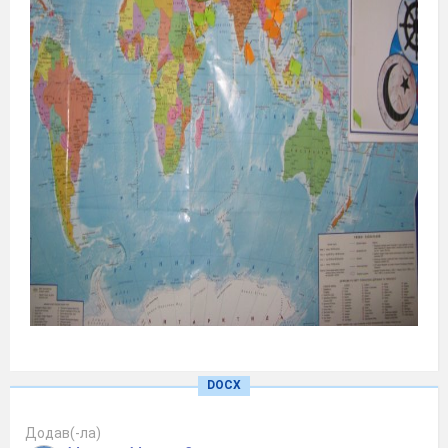
Християнство
(далі)
С.
DOCX
Християнство
— один з
С.
Додав(-ла)
напрямків
єдинобожжя
.
Світова релігія,