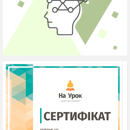
Нікейському і Константинопольському
(далі)
Вселенських соборах.
С.
Згідно з Символом віри, християни повинні
вірити
в Біблію.
Біблія - книга
богонатхнення.
Вчення про надприродних - істот. Існують
(далі)
три групи - Трійця, ангели і демони
С.
Вчення про душу. Душа - не залежить в
ід
тіла, а значить, може існувати і без тіла
.
Вчення про подвійну природу Ісуса Христа. Він
- Бог і людина - одночасно, тобто Богочоловік
(далі)
С.
Вчення про перше пришестя Ісуса
Христа
.
Вчення про друге пришестя Ісуса
(далі)
Христа
,
Час - божественна таємниця.
С.
Вчення про шанування пророків, апостолів