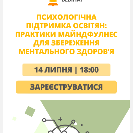
С.
Священною книгою християн (Святим
Письмом) є Біблія . Християни її ще називають
Словом Божим, Книгою спасіння,
Книгою книг
тощо.
Назва «Біблія» утвердилася із
IV
ст. Так
уперше назвав цю книгу
патріарх і богослов
(далі)
Іоан Златоуст
С.
.Християнство приймає старозавітну
традицію шанування єдиного
Бога.
Разом з тим привнесено
ідею Трійці: (Бог Отець, Бог Син, Бог Святий
Дух), єдиних по своїй божественній природі.
(далі)
С.
Основні положення християнського
віровчення , сформу
льовані у Біблії та
постановах християнських вселенських соборів
.
Символи віри, складені
і затверджені на