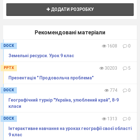
ДОДАТИ РОЗРОБКУ
• Не свідчи імені Господа, Бога твого,
надаремно
•
Рекомендовані матеріали
Пам'ятай день суботній, щоб святити його.
•
DOCX
1608
0
Шануй свого батька та матір.
Земельні ресурси. Урок 9 клас
PPTX
30203
5
• Не убий.
• Не
Презентація " Продовольча проблема"
прилюбодій.
• Не кради.
• Не свідчи неправдиво на
DOCX
774
0
ближнього твого.
Географічний турнір "Україна, улюблений край", 8-9
класи
• Не бажай дому ближнього свого, , не бажай
(далі)
DOCX
1313
0
жони ближнього свого.
Інтерактивне навчання на уроках географії своєї області
С.
Головні свята християн.
Свято свят -
це
9 клас
Великдень, спогад воскресіння Ісуса Христа з