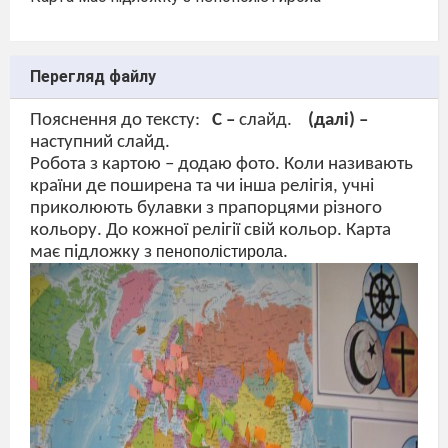
Перегляд файлу
Пояснення до тексту:
С –
слайд.
(далі) –
наступний слайд.
Робота з картою – додаю фото. Коли називають
країни де поширена та чи інша релігія, учні
приколюють булавки з прапорцями різного
кольору. До кожної релігії свій кольор. Карта
має підложку з
пенопол
і
стирол
а
.