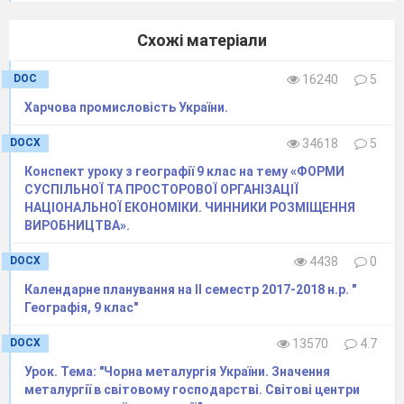
мертвих
.
Трійця (П'ятидесятниця) - зішестя
Схожі матеріали
на п'ятдесятий день Святого Духа на апостолів
.
(далі)
Різдво Христове
Дякуємо за увагу
DOC
16240
5
Друга група.
Харчова промисловість України.
С.
У 1054 р відбувся розпад християнської
DOCX
34618
5
церкви на західну
Римсько-Католицьку
і
східну
Греко-Кафолична.
Конспект уроку з географії 9 клас на тему «ФОРМИ
СУСПІЛЬНОЇ ТА ПРОСТОРОВОЇ ОРГАНІЗАЦІЇ
Розкол мав безліч причин: обрядові, боротьба
НАЦІОНАЛЬНОЇ ЕКОНОМІКИ. ЧИННИКИ РОЗМІЩЕННЯ
за першість серед християнських патріархів,
ВИРОБНИЦТВА».
різні мови богослужіння латинь і грецький.
DOCX
4438
0
(далі)
Календарне планування на ІІ семестр 2017-2018 н.р. "
С.
Православ'я з грецького «правильне
Географія, 9 клас"
вчення».
З кінця
XX
століття існує 13
DOCX
13570
4.7
загальновизнаних
автокефальних церков і дві,
(далі)
Урок. Тема: "Чорна металургія України. Значення
визнані тільки
деякими церквами.
металургії в світовому господарстві. Світові центри