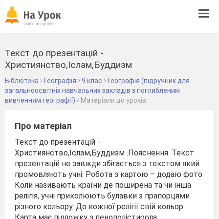
Tog
navi
Текст до презентацій -
Християнство,Іслам,Буддизм
Бібліотека
Географія
9 клас
Географія (підручник для
загальноосвітніх навчальних закладів з поглибленим
вивченням географії)
Матеріали до уроків
Про матеріал
Текст до презентацій -
Християнство,Іслам,Буддизм .Пояснення. Текст
презентацій не завжди збігається з текстом який
промовляють учні. Робота з картою – додаю фото.
Коли називають країни де поширена та чи інша
релігія, учні приколюють булавки з прапорцями
різного кольору. До кожної релігії свій кольор.
Карта має підложку з пенополістирола