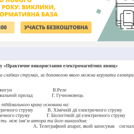
ласу «Практичне використання електромагнітних явищ»
а слабких струмах, за допомогою якого можна керувати електри
двигун
В.Реле
ювальний прилад
Г. Гучномовець
 підіймального крану основана на:
ктричного струму
В. Хімічній дії електричного струму
тричного струму
Г. Біологічній дії електричного струму
ість
між імя‘м автора та його винаходом:
А. Телеграфний апарат, який записував
сигнал