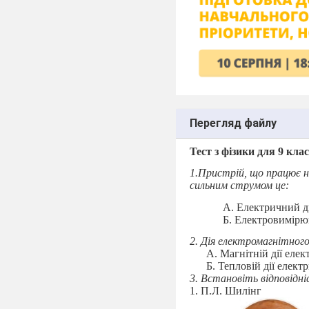
Перегляд файлу
Тест з фізики для 9 к
1.Пристрій, що працює н
сильним струмом це:
А. Електричний 
Б. Електровимір
2. Дія електромагнітного
А. Магнітній дії еле
Б. Тепловій дії елек
3. Встановіть відповідн
1. П.Л. Шилінг