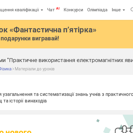
AI
щення кваліфікації
Чат
Конкурси
Олімпіада
Інше
бок
«Фантастична п’ятірка»
подарунки вигравай!
еми "Практичне використання електромагнітних яв
Фізика
Матеріали до уроків
ля узагальнення та систематизації знань учнів з практично
 та історії винаходів