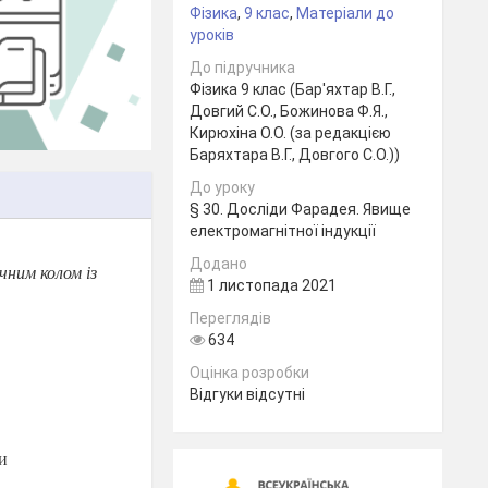
Фізика
,
9 клас
,
Матеріали до
уроків
До підручника
Фізика 9 клас (Бар'яхтар В.Г.,
Довгий С.О., Божинова Ф.Я.,
Кирюхіна О.О. (за редакцією
Баряхтара В.Г., Довгого С.О.))
До уроку
§ 30. Досліди Фарадея. Явище
електромагнітної індукції
Додано
чним колом із
1 листопада 2021
Переглядів
634
Оцінка розробки
Відгуки відсутні
и