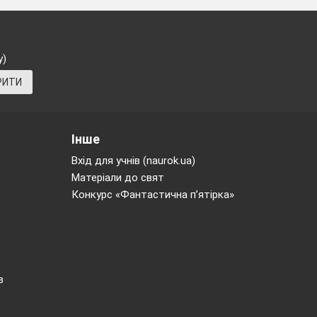
у)
РИТИ
Інше
Вхід для учнів (naurok.ua)
Матеріали до свят
Конкурс «Фантастична п’ятірка»
в