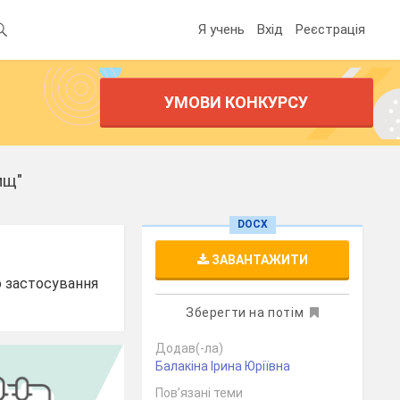
Я учень
Вхід
Реєстрація
УМОВИ КОНКУРСУ
ищ"
DOCX
ЗАВАНТАЖИТИ
го застосування
Зберегти на потім
Додав(-ла)
Балакіна Ірина Юріївна
Пов’язані теми