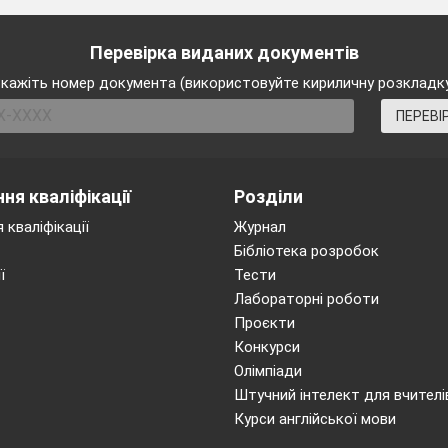
Перевірка виданих документів
кажіть номер документа (використовуйте кириличну розкладк
ПЕРЕВІ
ня кваліфікації
Розділи
 кваліфікації
Журнал
Бібліотека розробок
ї
Тести
Лабораторні роботи
Проєкти
Конкурси
Олімпіади
Штучний інтелект для вчителі
Курси англійської мови