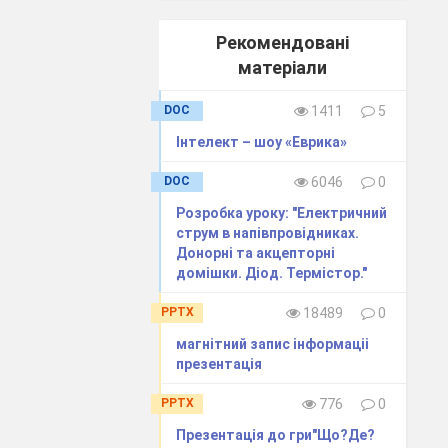
Рекомендовані
матеріали
DOC
1411
5
Інтелект – шоу «Еврика»
DOC
6046
0
Розробка уроку: "Електричний
століття, давав
струм в напівпровідниках.
Донорні та акцепторні
домішки. Діод. Термістор."
ями, які майже
PPTX
18489
0
інці свого
 конструкцію
магнітний запис інформаціі
презентація
PPTX
776
0
Презентація до гри"Що?Де?