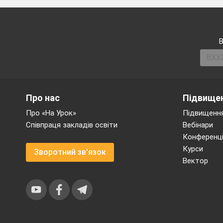
В
Про нас
Підвищен
Про «На Урок»
Підвищення
Співпраця закладів освіти
Вебінари
Конференці
Курси
Зворотний зв'язок
Вектор