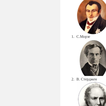
С.Морзе
В. Стерджен