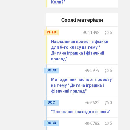
Коли?"
Схожі матеріали
PPTX
11498
5
Навчальний проект з фізики
для 9-го класу на тему "
Дитяча іграшка і фізичний
прилад"
DOCX
5979
5
Методичний паспорт проекту
на тему " Дитяча іграшка і
фізичний прилад"
DOC
6622
0
"Позакласні заходи з фізики"
DOCX
6782
5