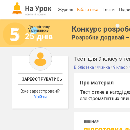
Журнал
Бібліотека
Тести
Підви
Конкурс розро
До розіграшу
залишилось:
25 днів
Розробки додавай – 
Тест для 9 класу з т
Бібліотека
Фізика
9 клас
ЗАРЕЄСТРУВАТИСЬ
Про матеріал
Вже зареєстровані?
Тест стане в нагоді д
Увійти
електромагнітних явищ