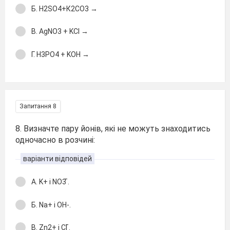
Б. H2SO4+К2CO3 →
В. AgNO3 + KCl →
Г. H3PO4 + KOH →
Запитання 8
8. Визначте пару йонів, які не можуть знаходитись
одночасно в розчині:
варіанти відповідей
А. K+ і NO3 ̄.
Б. Na+ і ОН-.
В. Zn2+ і Cl ̄.