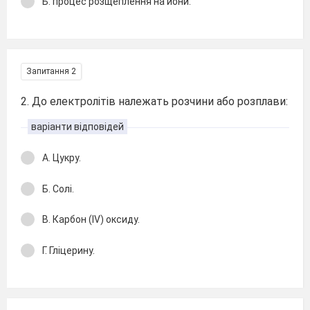
Б. процес розщеплення на йони.
Запитання 2
2. До електролітів належать розчини або розплави:
варіанти відповідей
А. Цукру.
Б. Солі.
В. Карбон (IV) оксиду.
Г. Гліцерину.