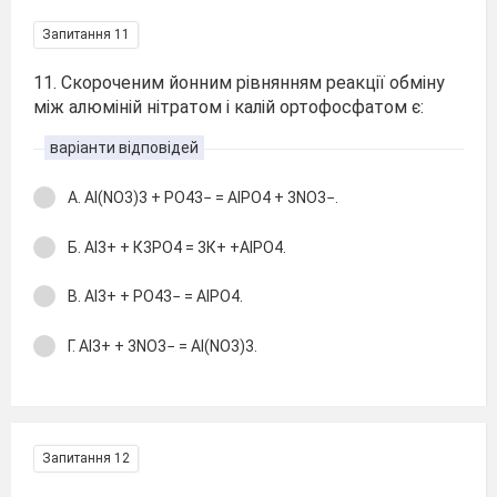
Запитання 11
11. Скороченим йонним рівнянням реакції обміну
між алюміній нітратом і калій ортофосфатом є:
варіанти відповідей
А. Al(NO3)3 + РО43− = AlPO4 + 3NO3−.
Б. Аl3+ + К3РО4 = 3К+ +АlРО4.
В. Аl3+ + РО43− = АlРO4.
Г. Аl3+ + 3NO3− = Al(NO3)3.
Запитання 12