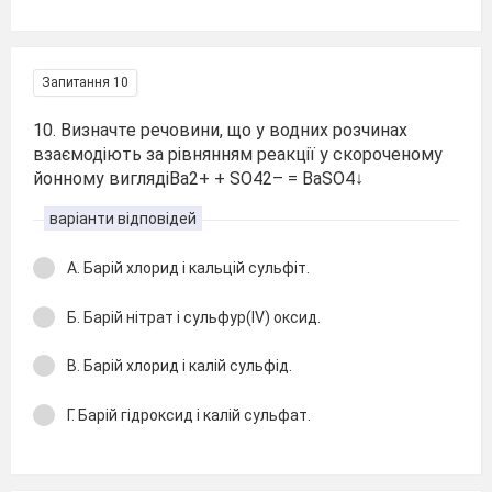
Запитання 10
10. Визначте речовини, що у водних розчинах
взаємодіють за рівнянням реакції у скороченому
йонному виглядіВa2+ + SO42– = ВaSO4↓
варіанти відповідей
А. Барій хлорид і кальцій сульфіт.
Б. Барій нітрат і сульфур(IV) оксид.
В. Барій хлорид і калій сульфід.
Г. Барій гідроксид і калій сульфат.