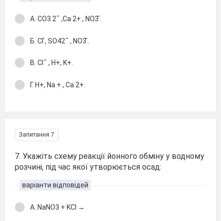
А. CO3 2¯ ,Ca 2+ , NO3 ̄.
Б. Cl ̄, SO42¯ , NO3 ̄.
В. Сl¯ , H+, K+.
Г. Н+, Na + , Ca 2+.
Запитання 7
7. Укажіть схему реакції йонного обміну у водному
розчині, під час якої утворюється осад:
варіанти відповідей
А. NaNO3 + KCl →