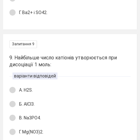
Г. Ba2+ і SO42.
Запитання 9
9. Найбільше число катіонів утворюється при
дисоціації 1 моль:
варіанти відповідей
А. H2S.
Б. AlCl3.
В. Na3РO4.
Г. Mg(NO3)2.