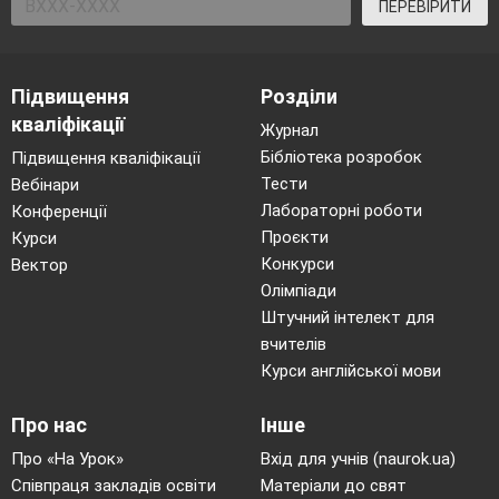
ПЕРЕВІРИТИ
Підвищення
Розділи
кваліфікації
Журнал
Бібліотека розробок
Підвищення кваліфікації
Тести
Вебінари
Лабораторні роботи
Конференції
Проєкти
Курси
Конкурси
Вектор
Олімпіади
Штучний інтелект для
вчителів
Курси англійської мови
Про нас
Інше
Про «На Урок»
Вхід для учнів (naurok.ua)
Співпраця закладів освіти
Матеріали до свят