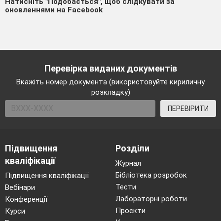
Натисніть "Подобається", щоб слідкувати за
оновленнями на Facebook
Перевірка виданих документів
Вкажіть номер документа (використовуйте кириличну
розкладку)
ПЕРЕВІРИТИ
Підвищення
Розділи
кваліфікації
Журнал
Бібліотека розробок
Підвищення кваліфікації
Тести
Вебінари
Лабораторні роботи
Конференції
Проєкти
Курси