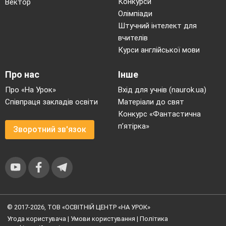
Конкурси
Вектор
Олімпіади
Штучний інтелект для
вчителів
Курси англійської мови
Про нас
Інше
Про «На Урок»
Вхід для учнів (naurok.ua)
Співпраця закладів освіти
Матеріали до свят
Конкурс «Фантастична
п’ятірка»
Зворотний зв'язок
© 2017-2026, ТОВ «ОСВІТНІЙ ЦЕНТР «НА УРОК»
Угода користувача
|
Умови користування
|
Політика