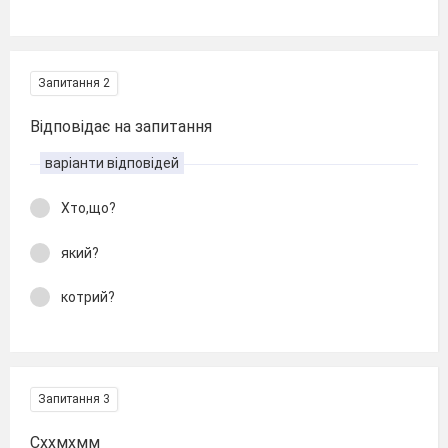
Запитання 2
Відповідає на запитання
варіанти відповідей
Хто,що?
який?
котрий?
Запитання 3
Сххмхмм