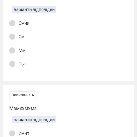
варіанти відповідей
Смии
См
Мм
Тьт
Запитання 4
Мзмххмхмз
варіанти відповідей
Имит