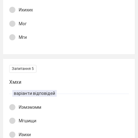
Ихихих
Мог
Мги
Запитання 5
Хмхи
варіанти відповідей
Иэмэмэмм
Мгшищи
Изихи