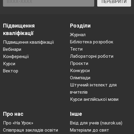
ПЕРЕВІРИТИ
Підвищення
Розділи
кваліфікації
Журнал
Бібліотека розробок
Підвищення кваліфікації
Тести
Вебінари
Лабораторні роботи
Конференції
Проєкти
Курси
Конкурси
Вектор
Олімпіади
Штучний інтелект для
вчителів
Курси англійської мови
Про нас
Інше
Про «На Урок»
Вхід для учнів (naurok.ua)
Співпраця закладів освіти
Матеріали до свят