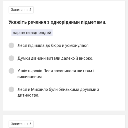
Запитання 5
Укажіть речення з однорідними підметами.
варіанти відповідей
Леся підійшла до бюро й усміхнулася.
Думки дівчини витали далеко й високо.
У шість років Леся захопилася шиттям і
вишиванням.
Леся й Михайло були близькими друзями з
дитинства.
Запитання 6