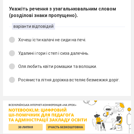
Укажіть речення з узагальнювальним словом
(розділові знаки пропущено).
варіанти відповідей
Хочеш їсти калачі не сиди на печі.
Удалині і гори і степ і сиза далечінь.
Оля любить квіти ромашки та волошки.
Росяниста літня доріжка встеляє безмежжя доріг.