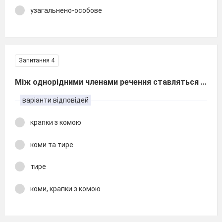
узагальнено-особове
Запитання 4
Між однорідними членами речення ставляться ...
варіанти відповідей
крапки з комою
коми та тире
тире
коми, крапки з комою