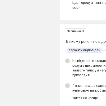
Цар-городу з північ
моря.
Запитання 8
В якому реченні є від
варіанти відповідей
На підставі нескладн
розумів що суперечка
зайвого галасу й не
призводить.
Я впевнена що наш 
неймовірні випробув
життя на краще.