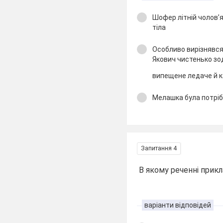
Шофер літній чолов’
тіла
Особливо вирізнявс
Якович чистенько зо
випещене ледаче й к
Мелашка була потрібн
Запитання 4
В якому реченні прикл
варіанти відповідей