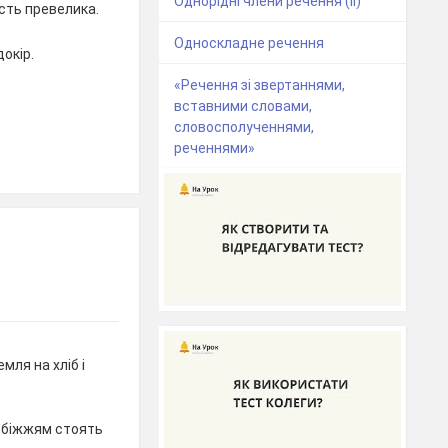
Однорідні члени речення (ІІ)
сть превелика.
Односкладне речення
окір.
«Речення зі звертаннями,
вставними словами,
словосполученнями,
реченнями»
мля на хліб і
збіжжям стоять