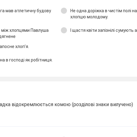
яга мав атлетичну будову
Не одна доріжка в чистім полі 
хлопцю молодому.
я між хлопцями Павлуша
І щастя квіти запізнілі сумують 
дягнене
апосне хлоп’я.
а в господі як робітниця.
адка відокремлюється комою (розділові знаки вилучено)