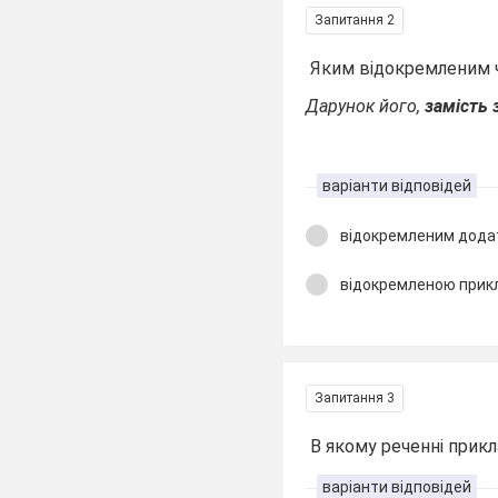
Запитання 2
Яким відокремленим ч
Дарунок його,
замість 
варіанти відповідей
відокремленим дод
відокремленою при
Запитання 3
В якому реченні прикл
варіанти відповідей