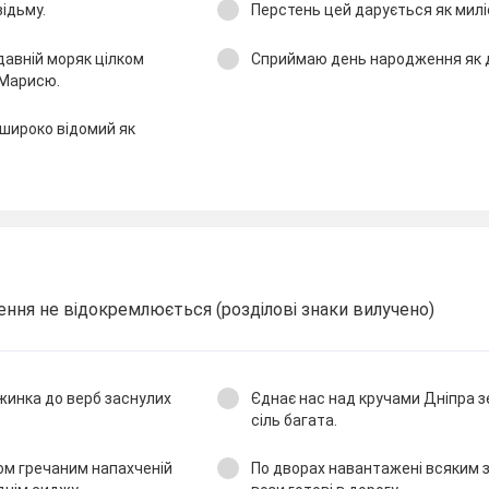
відьму.
Перстень цей дарується як милі
давній моряк цілком
Сприймаю день народження як д
 Марисю.
широко відомий як
ення не відокремлюється (розділові знаки вилучено)
жинка до верб заснулих
Єднає нас над кручами Дніпра зе
сіль багата.
хом гречаним напахченій
По дворах навантажені всяким 