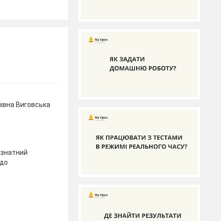
івна Виговська
 знатний
 до