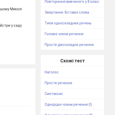
Повторення вивченого у 8 класі
нашому Миколі
Звертання. Вставні слова
Типи односкладних речень
айстри у саду.
Головні члени речення
Просте двоскладне речення
Схожі тест
Наголос
Просте речення
Синтаксис
Однорідні члени речення (І)