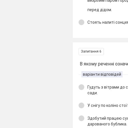
визрілим паром горо
перед дідом.
Стоять налиті сонцем
Запитання 6
В якому реченні означ
варіанти відповідей
Гудуть з вітрами до 
сади.
У снігу по коліно сто
Здобутий працею сух
дарованого бублика.