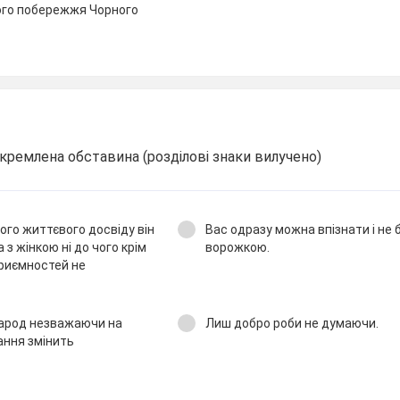
ного побережжя Чорного
окремлена обставина (розділові знаки вилучено)
ого життєвого досвіду він
Вас одразу можна впізнати і не
 з жінкою ні до чого крім
ворожкою.
приємностей не
народ незважаючи на
Лиш добро роби не думаючи.
ання змінить