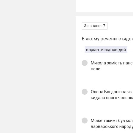
Запитання 7
В якому реченні є від
варіанти відповідей
Микола замість панс
поле.
Олена Богданівна як
кидала свого чолові
Може таким і був ко
варварського народу