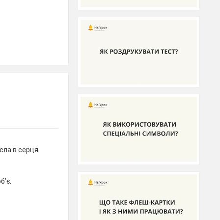
есла в серця
б’є.