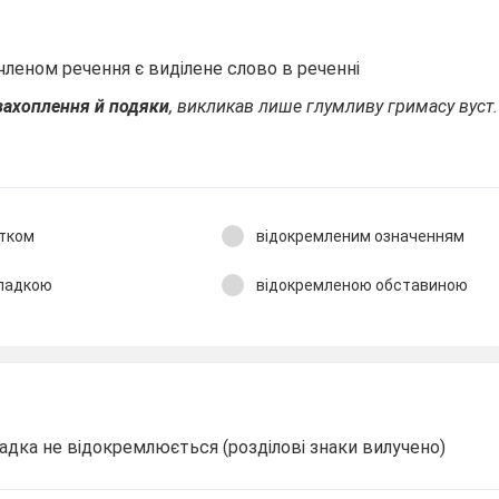
леном речення є виділене слово в реченні
захоплення й подяки
, викликав лише глумливу гримасу вуст.
атком
відокремленим означенням
кладкою
відокремленою обставиною
адка не відокремлюється (розділові знаки вилучено)