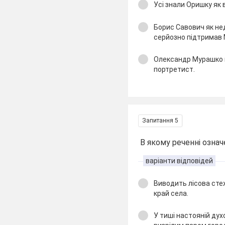
Усі знали Оришку як 
Борис Савович як не
серйозно підтримав
Олександр Мурашко 
портретист.
Запитання 5
В якому реченні означ
варіанти відповідей
Виводить лісова сте
край села.
У тиші настояній ду