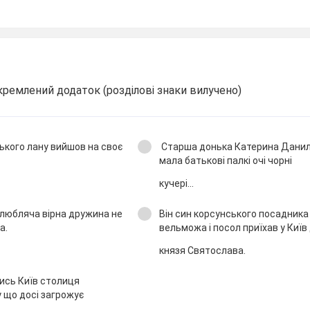
окремлений додаток (розділові знаки вилучено)
ького лану вийшов на своє
Старша донька Катерина Данил
мала батькові палкі очі чорні
кучері...
 любляча вірна дружина не
Він син корсунського посадника
ка.
вельможа і посол приїхав у Київ
князя Святослава.
лись Київ столиця
 що досі загрожує