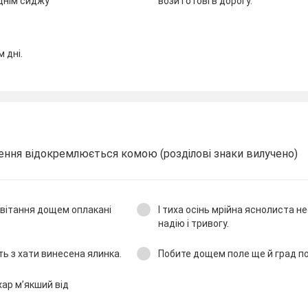
днім сиджу
вози готові в дорогу.
 дні.
ення відокремлюється комою (розділові знаки вилучено)
світання дощем оплакані
І тиха осінь мрійна яснолиста н
надію і тривогу.
їть з хати винесена ялинка.
Побите дощем поле ще й град по
ар м’якший від