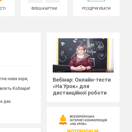
СТІ
ФЛЕШ-КАРТКИ
РОЗДРУКУВАТИ
тне нова зоря,
Вебінар: Онлайн-тести
«На Урок» для
авлять Кобзаря!
дистанційної роботи
е дає.