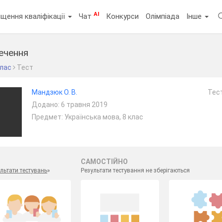
AI
щення кваліфікації
Чат
Конкурси
Олімпіада
Інше
ечення
клас
Тест
Мандзюк О. В.
Тест
Додано: 6 травня 2019
Предмет: Українська мова, 8 клас
САМОСТІЙНО
льтати тестувань
»
Результати тестування не зберігаються