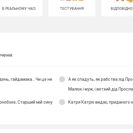
В РЕАЛЬНОМУ ЧАСІ
ТЕСТУВАННЯ
ВІДПОВІДНО
ченні
день, гайдамака... Чи це не
А як спадуть, як рабства лід Про
Малюк і муж, і ветхий дід Просл
вонобоке, Старший мій сину
Катря Катрю видає, приданого н