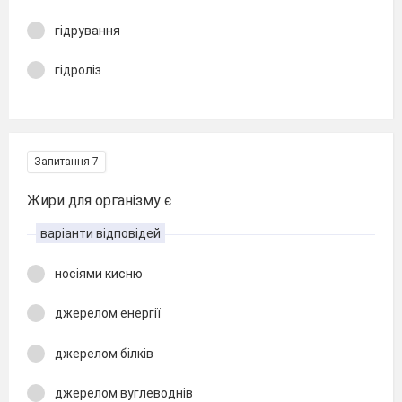
гідрування
гідроліз
Запитання 7
Жири для організму є
варіанти відповідей
носіями кисню
джерелом енергії
джерелом білків
джерелом вуглеводнів