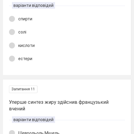
варіанти відповідей
спирти
солі
кислоти
естери
Запитання 11
Уперше синтез жиру здійснив французький
вчений
варіанти відповідей
Шеврольоль Мішель