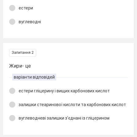
естери
вуглеводні
Запитання 2
Жири- це
варіанти відповідей
естери гліцерину і вищих карбонових кислот
залишки стеаринової кислоти та карбонових кислот
вуглеводневі залишки з’єднані із гліцерином