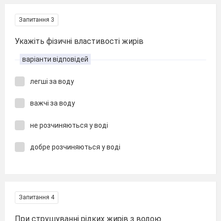
Запитання 3
Укажіть фізичні властивості жирів
варіанти відповідей
легші за воду
важчі за воду
не розчиняються у воді
добре розчиняються у воді
Запитання 4
При струшуванні рідких жирів з водою