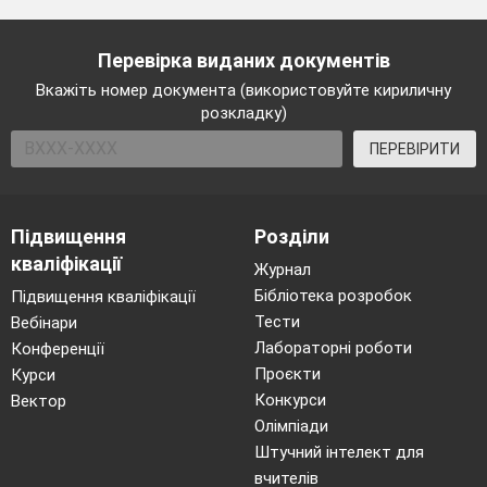
Перевірка виданих документів
Вкажіть номер документа (використовуйте кириличну
розкладку)
ПЕРЕВІРИТИ
Підвищення
Розділи
кваліфікації
Журнал
Бібліотека розробок
Підвищення кваліфікації
Тести
Вебінари
Лабораторні роботи
Конференції
Проєкти
Курси
Конкурси
Вектор
Олімпіади
Штучний інтелект для
вчителів