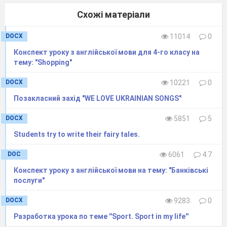
Схожі матеріали
DOCX
11014
0
Конспект уроку з англійської мови для 4-го класу на
тему: "Shopping"
DOCX
10221
0
Позакласний захід "WE LOVE UKRAINIAN SONGS"
DOCX
5851
5
Students try to write their fairy tales.
DOC
6061
4.7
Конспект уроку з англійської мови на тему: "Банківські
послуги"
DOCX
9283
0
Разработка урока по теме ''Sport. Sport in my life''