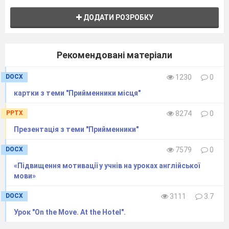
ДОДАТИ РОЗРОБКУ
Рекомендовані матеріали
DOCX
1230
0
картки з теми "Прийменники місця"
PPTX
8274
0
Презентація з теми "Прийменники"
DOCX
7579
0
«Підвищення мотивації у учнів на уроках англійської
мови»
DOCX
3111
3.7
Урок "On the Move. At the Hotel".