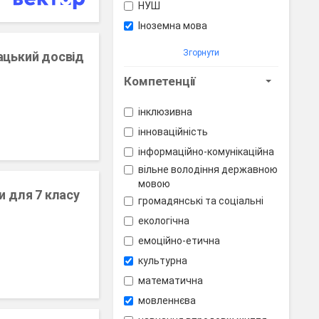
НУШ
Іноземна мова
Згорнути
ацький досвід
Компетенції
інклюзивна
інноваційність
інформаційно-комунікаційна
вільне володіння державною
мовою
и для 7 класу
громадянські та соціальні
екологічна
емоційно-етична
культурна
математична
мовленнєва