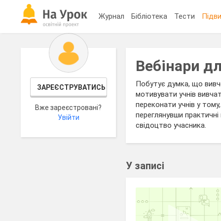
Журнал
Бібліотека
Тести
Підви
Вебінари дл
Побутує думка, що вивче
ЗАРЕЄСТРУВАТИСЬ
мотивувати учнів вивчат
переконати учнів у тому
Вже зареєстровані?
переглянувши практичні 
Увійти
свідоцтво учасника.
У записі