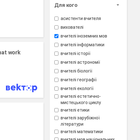
Для кого
асистенти вчителя
вихователі
вчителі іноземних мов
вчителі інформатики
that work
вчителі історії
вчителі астрономії
вчителі біології
вчителі географії
вчителі екології
вчителі естетично-
мистецького циклу
вчителі етики
вчителі зарубіжної
літератури
вчителі математики
вчителі мов національних