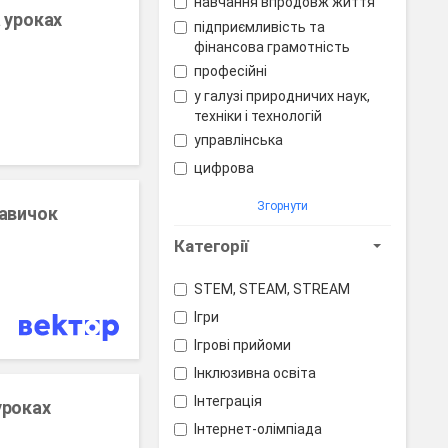
навчання впродовж життя
 уроках
підприємливість та
фінансова грамотність
професійні
у галузі природничих наук,
техніки і технологій
управлінська
цифрова
Згорнути
навичок
Категорії
STEM, STEAM, STREAM
Ігри
Ігрові прийоми
Інклюзивна освіта
Інтеграція
уроках
Інтернет-олімпіада