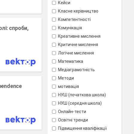
Кейси
Класне керівництво
Компетентності
лі: спроби,
Комунікація
Креативне мислення
Критичне мислення
Логічне мислення
Математика
Медіаграмотність
Методи
ependence
мотивація
НУШ (початкова школа)
НУШ (середня школа)
Онлайн-тести
Освітні тренди
Підвищення кваліфікації