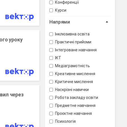
Конференції
Курси
Напрями
Інклюзивна освіта
ого уроку
Практичні прийоми
Інтегроване навчання
ІКТ
Медіаграмотність
Креативне мислення
Критичне мислення
Наскрізні навички
авил через
Робота закладу освіти
Предметне навчання
Проєктне навчання
Психологія