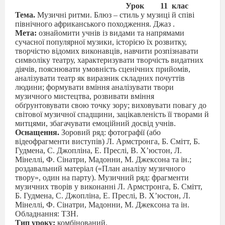
Урок
11
клас
Тема.
Музичні ритми. Блюз – стиль у музиці й співі
північного африканського походження. Джаз .
Мета:
ознайомити учнів із видами та напрямами
сучасної популярної музики, історією їх розвитку,
творчістю відомих виконавців, навчити розпізнавати
символіку театру, характеризувати творчість видатних
діячів, пояснювати умовність сценічних прийомів,
аналізувати театр як виразник складних почуттів
людини; формувати вміння аналізувати твори
музичного мистецтва, розвивати вміння
обґрунтовувати свою точку зору; виховувати повагу до
світової музичної спадщини, зацікавленість її творами й
митцями, збагачувати емоційний досвід учнів.
Оснащення.
Зоровий ряд: фотографії (або
відеофрагменти виступів) Л. Армстронга, Б. Смітт, Б.
Гудмена, С. Джопліна, Е. Преслі, В. Х’юстон, Л.
Мінеллі, Ф. Сінатри, Мадонни, М. Джексона та ін.;
роздавальний матеріал («План аналізу музичного
твору», один на парту). Музичний ряд: фрагменти
музичних творів у виконанні Л. Армстронга, Б. Смітт,
Б. Гудмена, С. Джопліна, Е. Преслі, В. Х’юстон, Л.
Мінеллі, Ф. Сінатри, Мадонни, М. Джексона та ін.
Обладнання: ТЗН.
Тип уроку:
комбінований.