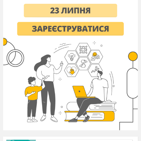
дивному розмаїтті, свободі й разом із тим чіткості
ритмів із характерною для джазу зміною акцентів із
сильної долі на слабку («синкопами»), у талановитій
імпровізації виконавців. Джаз став даром негрів
Америці, а згодом — даром Америки світовому
мистецтву. Новоспечені музиканти невпинно
експериментували, вільно імпровізували
(започатковуючи традицію, від якої ніколи не
відмовиться джаз) — і навіть їх музична неписьменність
була позитивним чинником.
2. Словникова робота.
Джаз
— жанр професійної музики, який виник на
початку XX ст. у Південних штатах США внаслідок
взаємодії африканської та європейської танцювальної
музики. Вирізняється імпровізаційністю, підвищеною
емоційністю, витонченою ритмічністю (синкопування,
поліритмія), специфічним складом виконавців та
інструментів, використанням різноманітних тембрових
барв, звуконаслідуванням тощо. Також джазом
називають колектив, який виконує цю музику (джаз-
бенд, симфоджаз, вокальний джаз тощо).
Хоча голос Африки звучав у цьому хорі голосніше за
решту, але він був не поодиноким. На початку розвитку