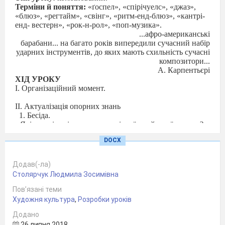
Терміни й поняття:
«ґоспел», «спірічуелс», «джаз»,
«блюз», «регтайм», «свінг», «ритм-енд-блюз», «кантрі-
енд- вестерн», «рок-н-рол», «поп-музика».
...афро-американські
барабани... на багато років випередили сучасний набір
ударних інструментів, до яких мають схильність сучасні
композитори...
А. Карпентьєрі
ХІД УРОКУ
I. Організаційний момент.
II. Актуалізація опорних знань
1. Бесіда.
• Які вам відомі жанри академічної, серйозної музики?
розва-жальної музики?
DOCX
• Яка музика подобається вам? Чому?
III. Перевірка домашнього завдання
Додав(-ла)
1. Презентація сторінки «Індійський танець і
Столярчук Людмила Зосимівна
китайська опера як невід’ємні складові культури Сходу»
альбому «Культурна спадщина народів світу» (1—2
Пов’язані теми
учні)
Художня культура
,
Розробки уроків
Додано
IV. Мотивація навчальної діяльності .
26 липня 2018