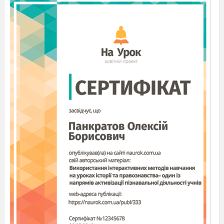
джазу музиканти використовували елементи
англійських духовних гімнів, німецьких польок,
італійських арій, французької кадрилі та іншу музику. У
результаті виник певний музичний гібрид — яскравий,
грубуватий, енергійний і поза сумнівом — новий. До
головних витоків джазу належать спірічуелси, ґоспели,
свінги та блюзи.
Спірічуелс
(з англ. духовний) — жанр духовних співів
афро-американців.
Спірічуелс виник приблизно у XVII ст. на основі
протестантського хоралу. Багатоголосся, гармонії та
мелодії, запозичені з європейської музичної традиції,
поєднуються у спірічуелсі із виражальними засобами і
прийомами афро-американської музики.
Поетичний зміст пов’язаний із біблійними текстами, а
також із повсякденним життям афро-американців.
Спірічуелс виконують хором без інструментального
супроводу, із плесканням у долоні й танцювальними
рухами співаків. До середини XIX ст. цей жанр був
тільки частиною афро-американського фольклору.
Згодом він увійшов до репертуару професійних
музикантів. Початок 1930-х років був розквітом музики
спірічуелс у СІЛА. Спірічуелс значною мірою вплинув
на формування блюзу і раннього джазу.