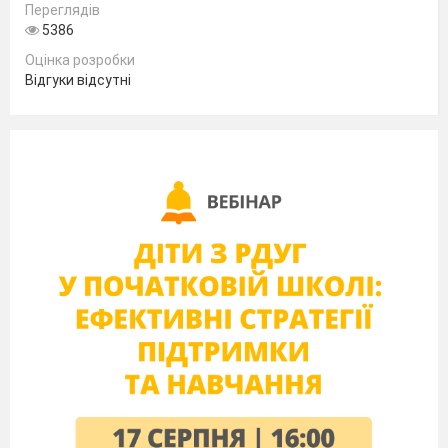
Переглядів
разом повертаються додому. І тому називають
5386
себе «друзями-нерозлийвода».
Оцінка розробки
- А як ви гадаєте?
(Міркування дітей.)
Відгуки відсутні
- Ми сьогодні повинні з'ясувати: кого
називають справжнім другом?
IV. Вивчення нового матеріалу
1. Слухання пісні «Справжній друг».
Обговорення
- Що йдеться у пісні про друга?
- Кого можна назвати справжнім другом?
- Справжній друг завжди поруч. Він
допоможе, порадить, виручить, підтримає
словом і ділом, поділиться всім, розділить з
вами радість і смуток.
2. Робота за малюнками із зображенням
героїв мультфільмів.