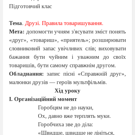
Підготовчий клас
Тема
.
Друзі. Правила товаришування.
Мета:
допомогти учням з'ясувати зміст понять
«друг», «товариш», «приятель»; розширювати
словниковий запас увічливих слів; виховувати
бажання бути чуйним і уважним до своїх
товаришів, бути самому справжнім другом.
Обладнання:
запис пісні «Справжній друг»,
малюнки друзів — героїв мультфільмів.
Хід уроку
І. Організаційний момент
Горобцям не до науки,
Ох, давно вже терплять муки.
Горобчиха зве до діла:
«Швидше, швидше не лініться,