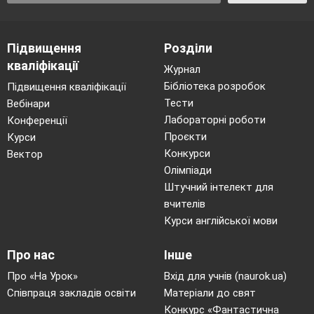
Підвищення
Розділи
кваліфікації
Журнал
Бібліотека розробок
Підвищення кваліфікації
Тести
Вебінари
Лабораторні роботи
Конференції
Проєкти
Курси
Конкурси
Вектор
Олімпіади
Штучний інтелект для
вчителів
Курси англійської мови
Про нас
Інше
Про «На Урок»
Вхід для учнів (naurok.ua)
Співпраця закладів освіти
Матеріали до свят
Конкурс «Фантастична