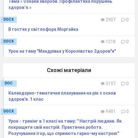
Тема « Ознаки хвороби. Профілактика порушень
● У ставленні до інших будь чесним,
здоров’я.»
уважним, доброзичливим.
● Ніколи не дозволяй собі насміятися над
DOCX
2907
0
недоліками інших.
В гостях у світлофора Моргайка
● Не намагайся бути кращим за всіх.
DOCX
1218
0
● Не соромся поступитися іншому.
Урок на тему "Мандрівка у Королівство Здоров"я"
VII. Підсумок уроку
- Що кожен з вас узяв для себе з уроку?
Схожі матеріали
- Що б ви порадили тим дітям, які ще не
мають справжнього друга?
(Обговорення
DOC
3197
0
ситуацій, зображених на малюнках.)
Календарно-тематичне планування на рік з основ
здоров'я. 1 клас
DOCX
9491
0
Урок - тренінг в 1 класі на тему: " Настрій людини. Як
покращити свій настрій. Практична робота.
Розучування ігор, що сприяють гарно¬му настрою"