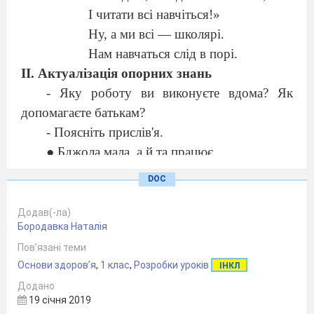
І читати всі навчіться!»
Ну, а ми всі — школярі.
Нам навчаться слід в порі.
ІІ. Актуалізація опорних знань
- Яку роботу ви виконуєте вдома? Як
допомагаєте батькам?
- Поясніть прислів'я.
● Бджола мала, а й та працює.
● Хочеш їсти калачі, не сиди на печі.
DOC
● Коли в домі лад — усі живуть дружно і
щасливо.
Додав(-ла)
Бородавка Наталія
ІІІ. Повідомлення теми та мети уроку
Пов’язані теми
►► Створення проблемної ситуації
Основи здоров’я
,
1 клас
,
Розробки уроків
ІНКЛ
- Таня і Наталя мешкають в одному
Додано
будинку, в одному під'їзді, обидві на восьмому
19 січня 2019
поверсі. Вони разом ідуть до школи, завжди