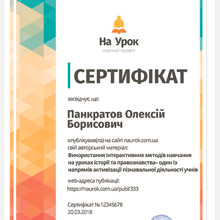
- Хто зображений на малюнках?
- Як звати цих друзів?
- Чи є у вас такі друзі?
- Чи можете ви себе назвати справжнім