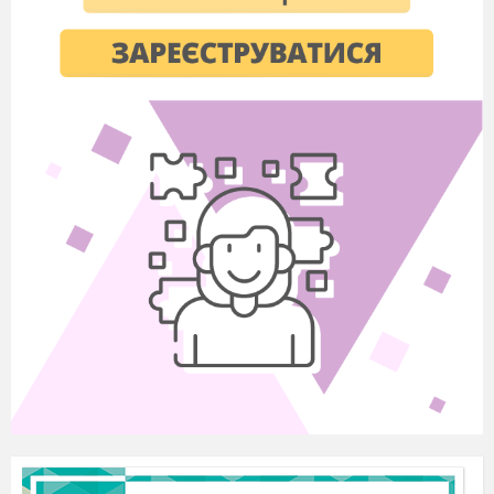
Бесіда про дружбу, товаришування