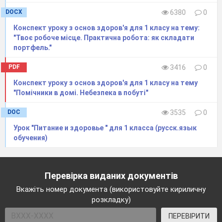
DOCX
6380
0
Конспект уроку з основ здоров'я для 1 класу на тему:
"Твоє робоче місце. Практична робота: як складати
портфель."
PDF
3416
0
Конспект уроку з основ здоров'я для 1 класу на тему
"Помічники в домі. Небезпека в побуті"
DOC
3535
0
Урок "Питание и здоровье " для 1 класса (русск.язык
обучения)
Перевірка виданих документів
Вкажіть номер документа (використовуйте кириличну
розкладку)
ПЕРЕВІРИТИ