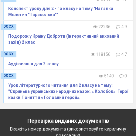
А в мороз — солодка.
Конспект уроку для 2 - го класу на тему "Наталка
Що за ягідка?
Мелетич "Парасолька""
DOCX
22236
4.9
Метод « Припущення на основі
запропонованих слів»
Подорож у Країну Доброти (інтерактивний виховний
захід) 2 клас
Робота в парах
Подумайте про 4 речі: дівчинка, калина,
DOCX
118156
4.7
стебельце, шлях.
Аудіювання для 2 класу
Яку історію ви можете придумати, де б
зустрічалися ці 4 поняття?
DOCX
5140
0
Подумайте декілька хвилин про місце дії,
Урок літературного читання для 2 класу на тему :
персонажів і події такої історії, в якій є ці
"Скринька українських народних казок. « Колобок». Герої
казки.Поняття « Головний герой».
речі.
Перевірка виданих документів
ІV. Побудова знань. Оголошення теми і
Вкажіть номер документа (використовуйте кириличну
мети уроку.
розкладку)