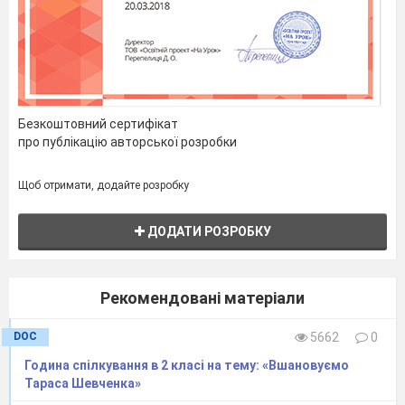
Назвіть характерні ознаки цього
предмета або слова, які спали на думку.
Слово « калина» вчитель записує на
дошці і стрілочками з’
єднує
їх з тими
Безкоштовний сертифікат
словами, які запропонують діти.
про публікацію авторської розробки
Щоб отримати, додайте розробку
Калина
ДОДАТИ РОЗРОБКУ
Читання деформованого тексту про
Рекомендовані матеріали
калину.
DOC
5662
0
снийРя нийпиш тцві линика им чимоба в
Година спілкування в 2 класі на тему: «Вшановуємо
нітрав, а ливекі тякеги нихвочер
Тараса Шевченка»
тинокнамис-в ніпсер. ( Рясний пишний цвіт