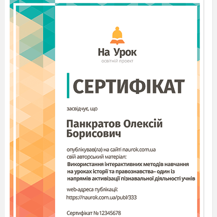
ІІ. Хвилинка читача.
Презентація художньої книги, яку читає учень.
Автор та назва книги, тема твору, що найбільш
запам’
яталось чи зацікавило, чи порадив би
книгу своїм однокласникам.
( виступ декількох
учнів)
ІІІ. Актуалізація. Підготовка до вивчення
нового матеріалу.
Мовна розминка.
Скласти слово: налика (калина)
Скільки в ньому букв? Звуків?
Метод « Семантична карта»