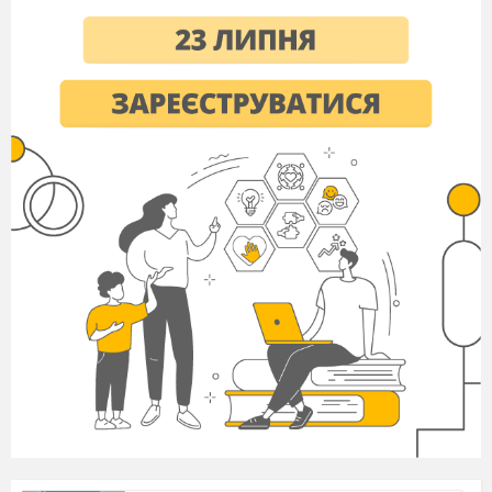
Тема:
Галина Демченко « Калина» ( казка).
Загадки.
Мета:
Вдосконалювати навички виразного
читання, уміння швидко орієнтуватися в тексті,
вчити доводити свої думки, розвивати
критичне мислення ( вміле відповідальне
мислення, що дозволяє людині формувати
надійні вірогідні судження). Збагачувати
словниковий запас учнів. Виховувати доброту,
любов до природи, спостережливість.
Хід уроку
І. Організація класу. Створення ситуації
успіху.