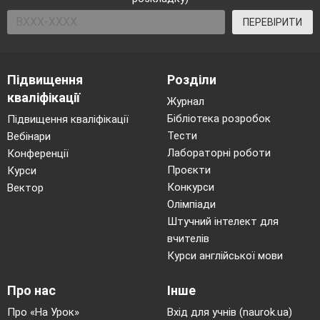
Метод « Припущення» за заголовком.
ПЕРЕВІРИТИ
Прочитайте назву казки, розгляньте
ілюстрацію в підручнику та ще раз
Підвищення
Розділи
кваліфікації
прочитайте назву.
Журнал
Зробіть припущення про те, що
Бібліотека розробок
Підвищення кваліфікації
відбуватиметься в цій історії.
Тести
Вебінари
Чому ви так вважаєте?
Лабораторні роботи
Конференції
Проєкти
Курси
Конкурси
Вектор
Метод « Спрямоване читання»
Олімпіади
Штучний інтелект для
Я буду читати казку по частинах. Перед
вчителів
кожною я ставитиму вам запитання, а ви
Курси англійської мови
будете слухати, слідкувати та знаходити
на нього відповідь.
Про нас
Інше
Як звати дівчинку?
Про «На Урок»
Вхід для учнів (naurok.ua)