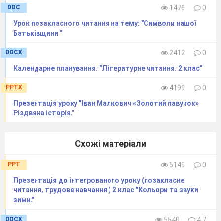
DOC
1476
0
калини ми бачимо в травні, а великі кетяги
червоних намистинок - в серпні.)
Урок позакласного читання на тему: "Символи нашої
Батьківщини "
Загадки про калину.
DOCX
2412
0
Хто ж ті ягоди не знає,
Календарне планування. "Літературне читання. 2 клас"
Від застуди їх приймає.
На кущах вони висять,
PPTX
4199
0
І, як маків цвіт, горять.
Презентація уроку "Іван Малкович «Золотий павучок»
Тільки це не є малина.
Різдвяна історія."
Що за ягода? — ……
Схожі матеріали
Я – привітний кущик.
Весною білим цвітом зацвітаю.
PPT
5149
0
Восени червоними ягодами вітаю.
Презентація до інтегрованого уроку (позакласне
Взимку птахів пригощаю.
читання, трудове навчання ) 2 клас "Кольори та звуки
зими."
У сінокіс — гірка,
DOCX
5540
4.7