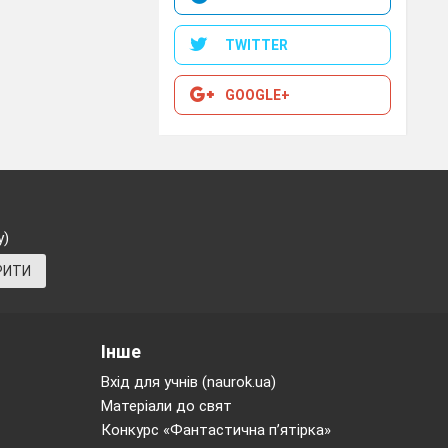
TWITTER
GOOGLE+
у)
РИТИ
Інше
Вхід для учнів (naurok.ua)
Матеріали до свят
Конкурс «Фантастична п’ятірка»