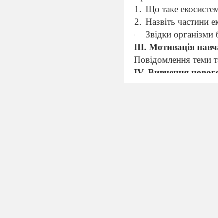
Що таке екосистем
Назвіть частини е
Звідки організми 
ІІІ.
Мотивація навча
Повідомлення теми т
ІV. Вивчення новог
Зв’язки між поп
Наведіть прикл
Чорної Королеви
Біологічний вид пови
внутрішню сталість.
Звязки між популяці
Трофічні рівні 
Трофічний рівень
– с
І рівень – автотрофи
ІІ рівень – рослиної