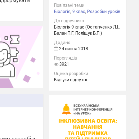
и; формувати
Пов’язані теми
Біологія
,
9 клас
,
Розробки уроків
До підручника
Біологія 9 клас (Остапченко Л.І.,
Балан П.Г., Поліщук В.П.)
Додано
24 липня 2018
Переглядів
3921
Оцінка розробки
Відгуки відсутні
тями колообігу