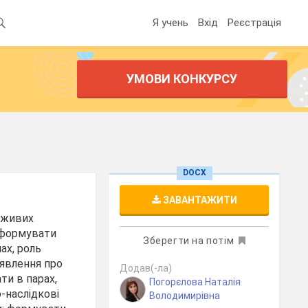
Я учень
Вхід
Реєстрація
УМОВИ КОНКУРСУ
DOCX
ЗАВАНТАЖИТИ
 живих
 сформувати
Зберегти на потім
ах, роль
уявлення про
Додав(-ла)
ти в парах,
Погорєлова Наталія
-наслідкові
Володимирівна