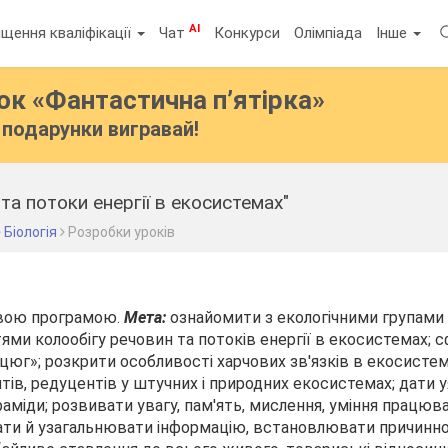
AI
щення кваліфікації
Чат
Конкурси
Олімпіада
Інше
бок
«Фантастична п’ятірка»
подарунки вигравай!
та потоки енергії в екосистемах"
Біологія
Розробки уроків
новою програмою.
Мета:
ознайомити з екологічними групами
тями колообігу речовин та потоків енергії в екосистемах;
цюг»; розкрити особливості харчових зв'язків в екосистем
тів, редуцентів у штучних і природних екосистемах; дати 
раміди; розвивати увагу, пам'ять, мислення, уміння працюва
ати й узагальнювати інформацію, встановлювати причинно