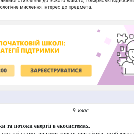
байливе ставлення до всього живого, товариські відносин
кологічне мислення, інтерес до предмета.
9 клас
и та потоки енергії в екосистемах.
 екологічними групами живих організмів, особливос