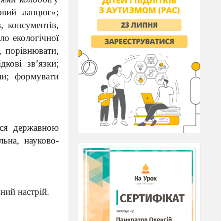
овий ланцюг»;
, консументів,
ло екологічної
, порівнювати,
дкові зв’язки;
ни; формувати
ися державною
льна, науково-
ний настрій.