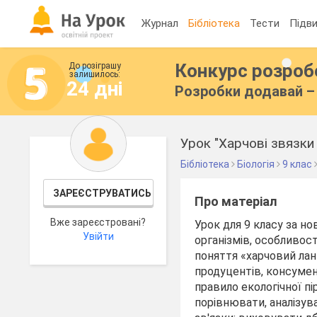
Журнал
Бібліотека
Тести
Підви
Конкурс розро
До розіграшу
залишилось:
24 дні
Розробки додавай – 
Урок "Харчові звязки 
Бібліотека
Біологія
9 клас
ЗАРЕЄСТРУВАТИСЬ
Про матеріал
Вже зареєстровані?
Урок для 9 класу за 
Увійти
організмів, особливос
поняття «харчовий лан
продуцентів, консумен
правило екологічної пі
порівнювати, аналізув