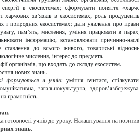
 енергії в екосистемах; сформувати поняття «харч
і харчових зв’язків в екосистемах, роль продуцентів
х і природних екосистемах; дати уявлення про прави
 увагу, пам’ять, мислення, уміння працювати в парах
льнювати інформацію, встановлювати причинно-наслі
е ставлення до всього живого, товариські відноси
екологічне
мислення, інтерес до предмета.
фії організмів, що входять до складу екосистем.
оєння нових знань.
кі формуються в учнів:
уміння вчитися, спілкуват
омунікативна, загальнокультурна, здоров’язбережува
на грамотність.
тап.
а готовності учнів до уроку. Налаштування на позитив
орних знань.