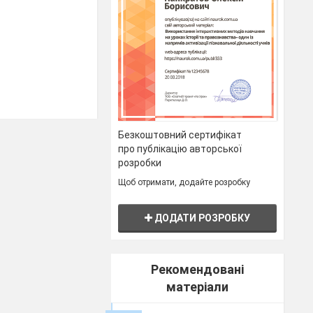
Безкоштовний сертифікат
ий. (Принцип
про публікацію авторської
розробки
ся, аби зберети
Щоб отримати, додайте розробку
і.
ДОДАТИ РОЗРОБКУ
 бесіди)
Рекомендовані
матеріали