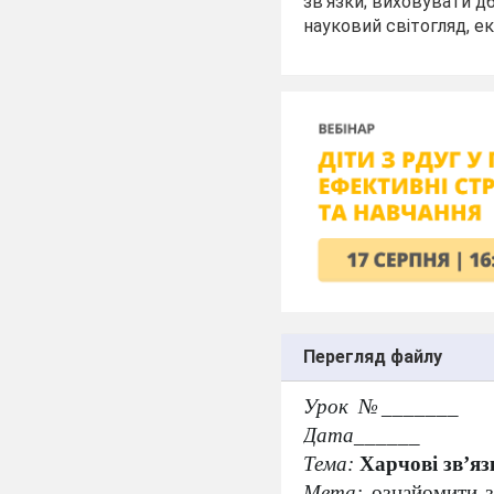
зв'язки; виховувати д
науковий світогляд, е
Перегляд файлу
Урок №_______
Дата______
Тема:
Харчові зв’язк
Мета:
ознайомити з