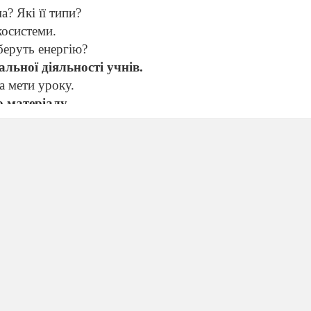
а? Які її типи?
косистеми.
беруть енергію?
льної діяльності учнів.
а мети уроку.
о матеріалу
уляціями
ад взаємозязків, коли один організм поїдає інш
)
нен еволюціонувати в довкіллі, яке постійно змінюєть
ями бувають
нейтральні, антагоністичні й мутуалістичн
та ланцюги живлення
(Розповідь вчителя з елементами
укупність організмів з однаковим типом живлення.
 (продуценти)
дні організми (консументи І порядку)