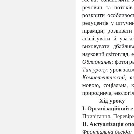
речовин та потоків
розкрити особливост
редуцентів у штучни
піраміди; розвивати
аналізувати й узага
виховувати дбайлив
науковий світогляд, 
Обладнання:
фотогра
Тип уроку:
урок засв
Компетентності, я
мовою, соціальна, к
природнича, екологіч
Хід уроку
І. Організаційний е
Привітання. Перевірк
ІІ. Актуалізація оп
Фронтальна бесіда: