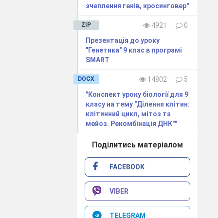
зчеплення генів, кросинговер"
ZIP
4921
0
Презентація до уроку
"Генетика" 9 клас в програмі
SMART
DOCX
14802
5
"Конспект уроку біології для 9
класу на тему "Ділення клітин:
клітинний цикл, мітоз та
мейоз. Рекомбінація ДНК""
Поділитись матеріалом
садові породи
FACEBOOK
VIBER
TELEGRAM