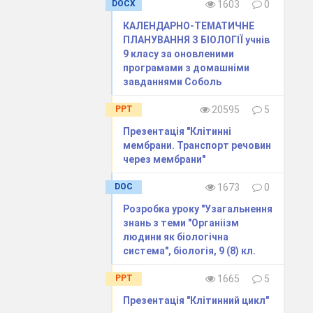
DOCX
1603
0
КАЛЕНДАРНО-ТЕМАТИЧНЕ
ПЛАНУВАННЯ З БІОЛОГІЇ учнів
9 класу за оновленими
дносинами, що
програмами з домашніми
завданнями Соболь
PPT
20595
5
югах живлення
Презентація "Клітинні
:
мембрани. Транспорт речовин
через мембрани"
DOC
1673
0
Розробка уроку "Узагальнення
знань з теми "Органіізм
инних решток,
людини як біологічна
вляться.
система", біологія, 9 (8) кл.
ними запасами
PPT
1665
5
Презентація "Клітинний цикл"