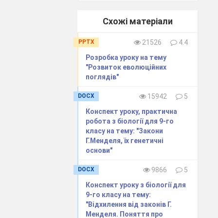
Схожі матеріали
зпечує стйкість
PPTX
21526
4.4
ком, ст. 204,
Розробка уроку на тему
"Розвиток еволюційних
поглядів"
DOCX
15942
5
Конспект уроку, практична
робота з біології для 9-го
класу на тему: "Закони
Г.Менделя, їх генетичні
основи"
DOCX
9866
5
Конспект уроку з біології для
9-го класу на тему:
"Відхилення від законів Г.
Менделя. Поняття про