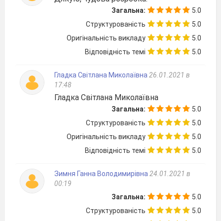
На основі отриманого на минулому
Загальна:
5.0
уроці матеріалу сформулюйте
Структурованість
5.0
запитання до розгаданих слів
кросворду.
Оригінальність викладу
5.0
Відповідність темі
5.0
Гладка Світлана Миколаївна
26.01.2021 в
17:48
Гладка Світлана Миколаївна
Загальна:
5.0
Структурованість
5.0
Оригінальність викладу
5.0
Відповідність темі
5.0
Зимня Ганна Володимирівна
24.01.2021 в
00:19
Загальна:
5.0
Структурованість
5.0
Робота з історичною картою.