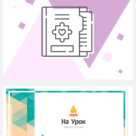
Яку роль в історії Китаю відіграла
династія Чжоу?
Яке значення китайці надавали Небу?
Аналіз ілюстрації.
Розгляньте ілюстрацію.
Поміркуйте, та назвіть, що бачите
одним словом-іменником.
Охарактеризуйте зображене одним
прикметником.
Поміркуйте, для чого було зведено
дану споруду.
Робота в парах.
Ознайомтеся з додатковою
інформацією.
Будівництво Великої Китайської стіни —
історичний підхід
Історики всього світу зійшлися на