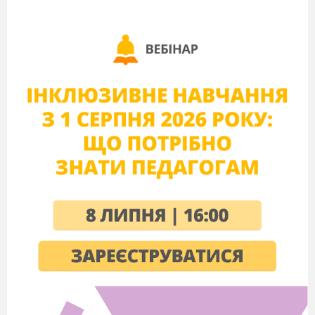
Великий шовковий шлях отримав
свою назву від того, що по всій його
протяжності розташовувалися
фабрики з виробництва шовку.
Китайські імператори мали
дружелюбні стосунки із сусідами.
Вивчення нового матеріалу.
Робота з таблицею (с. 90 підручника).
Розгляньте таблицю.
Назвіть дві перші династії.
Хто та коли об’єднав усі китайські
землі?
Чому, на вашу думку, період отримав
назву «Воюючих царств»?
Кероване читання (с. 90 підручника).
Опрацюйте матеріал підручника.
Чому територія Китайської держави
постійно змінювалася?