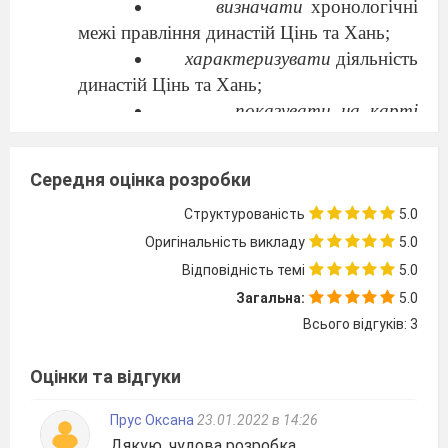
визначати
хронологічні
межі правління династій Цінь та Хань;
характеризувати
діяльність
династій Цінь та Хань;
показувати на карті
територіальні зміни Китайської
цивілізації за правління різних династій.
Середня оцінка розробки
Тип уроку
: комбінований.
Обладнання
: підручник, історична
Структурованість
5.0
карта, атлас, роздатковий матеріал,
Оригінальність викладу
5.0
ілюстративний ряд до теми, мультимедійна
Відповідність темі
5.0
презентація.
Загальна:
5.0
Хід уроку
Всього відгуків: 3
Організаційна частина.
Перевірка домашнього завдання.
Оцінки та відгуки
Актуалізація опорних знань.
Вправа «Кросворд навпаки».
Прус Оксана
23.01.2022 в 14:26
Дякую, чудова розробка.