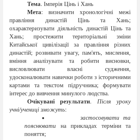
Тема
. Імперія Цінь і Хань
Мета
: визначити хронологічні межі
правління династій Цінь та Хань;
охарактеризувати діяльність династій Цінь та
Хань; простежити територіальні зміни
Китайської цивілізації за правління різних
династій; розвивати увагу, пам'ять, мислення,
вміння аналізувати та робити висновки,
висловлювати власні судження,
удосконалювати навички роботи з історичними
картами та текстом підручника; формувати
інтерес до вивчення минулого людства.
Очікувані результати
.
Після уроку
учні/учениці зможуть
:
застосовувати та
пояснювати
на прикладах терміни та
поняття;