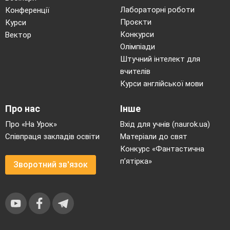
Лабораторні роботи
Конференції
областей;
попередникі
Проєкти
Курси
владу
зменшено
Конкурси
Вектор
розділено на
податки;
Олімпіади
цивільне та
роздано зем
Штучний інтелект для
військову;
знаті
вчителів
запроваджено
селянству;
Курси англійської мови
єдину систему
створено
мір;
кінноту;
Про нас
Інше
затверджено
винайдено
Про «На Урок»
Вхід для учнів (naurok.ua)
перелік
стремена;
Співпраця закладів освіти
Матеріали до свят
ієрогліфів та
прокладено
Конкурс «Фантастична
правила їх
Великий
п’ятірка»
Зворотний зв'язок
написання;
шовковий
розбудовано
шлях.
систему
доріг;
збудовано