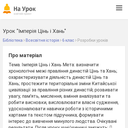
Tog
navi
Урок "Імперія Цінь і Хань"
Бібліотека
Всесвітня історія
6 клас
Розробки уроків
Про матеріал
Тема. Імперія Цінь і Хань Мета: визначити
хронологічні межі правління династій Цінь та Хань;
охарактеризувати діяльність династій Цінь та
Хань; простежити територіальні зміни Китайської
цивілізації за правління різних династій; розвивати
увагу, пам'ять, мислення, вміння аналізувати та
робити висновки, висловлювати власні судження,
удосконалювати навички роботи з історичними
картами та текстом підручника; формувати
інтерес до вивчення минулого людства. Очікувані
результати. Після уроку учні/учениці зможуть: 