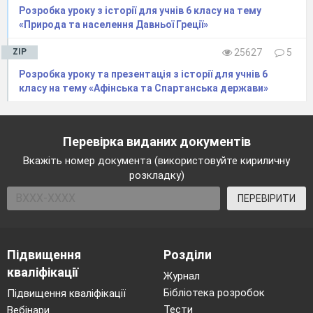
Розробка уроку з історії для учнів 6 класу на тему
Великої китайської стіни?
«Природа та населення Давньої Греції»
Хто її будував?
У яких умовах відбувалося
ZIP
25627
5
будівництво?
Розробка уроку та презентація з історії для учнів 6
Чому стіна отримала свою другу
класу на тему «Афінська та Спартанська держави»
назву – «найбільше кладовище у
світі»?
Перевірка виданих документів
Робота з таблицею.
Вкажіть номер документа (використовуйте кириличну
За допомогою інформації підручника
розкладку)
на с. 90 – 92, заповніть таблицю.
Династія Цінь
Династія Хан
ПЕРЕВІРИТИ
Засновник
Ін Чжен
Лю Бан
Час
221 р. до н.е. –
206 р. до н.е.
Підвищення
Розділи
існування
206 р. до н.е.
220 р. н.е.
кваліфікації
Основні
територію
скасовано
Журнал
досягнення
держави
жорстокі
Бібліотека розробок
Підвищення кваліфікації
поділив на 36
закони
Тести
Вебінари