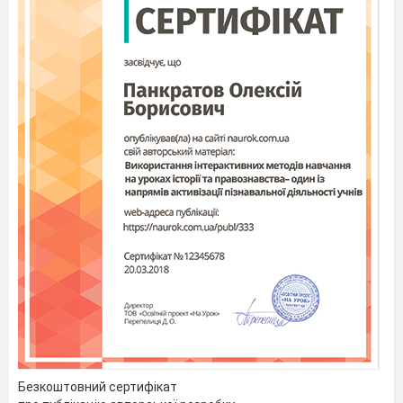
думці, що Велику Китайську стіну почали
будувати приблизно в III столітті до нашої
ери. В силу військових історичних подій,
глобальне будівництво переривалося і
змінювало керівників, архітекторів і підхід
до нього в цілому. На цьому ґрунті досі
ведуться суперечки на тему: хто побудував
Велику Китайську Стіну?
Архіви і дослідження дають привід
вважати, що Велика Китайська стіна
почала створюватися за ініціативою
імператора Цинь Ши-хуанді. До такого
кардинального рішення правителя
підштовхнув період Воюючих царств, коли
в ході тривалих боїв 150 держав
Піднебесної Імперії скоротилися в 10 разів.
Підвищена небезпека кочових варварів і
Безкоштовний сертифікат