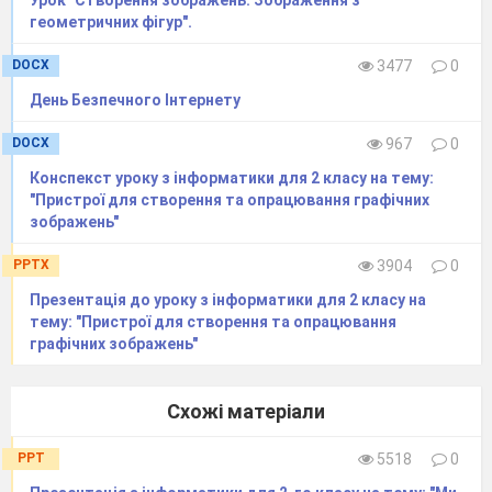
а) зарубки;
геометричних фігур".
б) абак;
DOCX
3477
0
в) паскаліна;
День Безпечного Інтернету
г) машина Беббіджа.
3. Самоперевірка тесту. Встановлення
DOCX
967
0
почесного звання «Ерудит».
Конспекст уроку з інформатики для 2 класу на тему:
І
V
. Рефлексія.
"Пристрої для створення та опрацювання графічних
1. Гра «Впізнай предмет».
зображень"
( Вчитель називає предмет дитині, вона його описує, не
PPTX
3904
0
називаючи. Учні в класі за описом впізнають названий
предмет).
Презентація до уроку з інформатики для 2 класу на
2. Гра «Світлофор» (2 сигнала: червоний та
тему: "Пристрої для створення та опрацювання
графічних зображень"
зелений).
- Чи задоволені ви результатами своєї роботи?
- Чи будуть одержані навички корисним і
Схожі матеріали
потрібними в житті та навчанні?
PPT
5518
0
- Які почуття у вас виникли на уроці