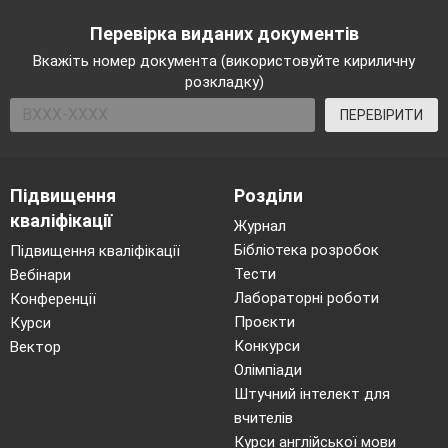
Ривкінд, Ф. М. Рівкінд. Сходинки до
Перевірка виданих документів
інформатики. Робочий зошит. 2 клас. – К.:
Вкажіть номер документа (використовуйте кириличну
Видавничий дім «Основа», 2014.
розкладку)
ПЕРЕВІРИТИ
Підвищення
Розділи
кваліфікації
Журнал
Бібліотека розробок
Підвищення кваліфікації
Тести
Вебінари
Лабораторні роботи
Конференції
Проєкти
Курси
Конкурси
Вектор
Олімпіади
Штучний інтелект для
вчителів
Курси англійської мови