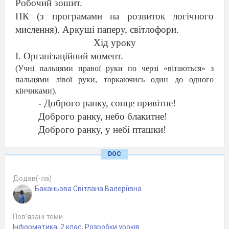
Робочий зошит.
ПК (з програмами на розвиток логічного
мислення). Аркуші паперу, світлофори.
Хід уроку
І. Організаційний момент.
(Учні пальцями правої руки по черзі «вітаються» з
пальцями лівої руки, торкаючись один до одного
кінчиками).
- Доброго ранку, сонце привітне!
Доброго ранку, небо блакитне!
Доброго ранку, у небі пташки!
Доброго ранку, тобі і мені!
DOC
- Ознайомтеся з планом роботи на уроці:
* Перекличка повідомлень.
Додав(-ла)
* БЖ при роботі з комп’ютером.
Баканьова Світлана Валеріївна
* Тести.
* Робота з ПК.
Пов’язані теми
* Цікавинки.
Інформатика
,
2 клас
,
Розробки уроків