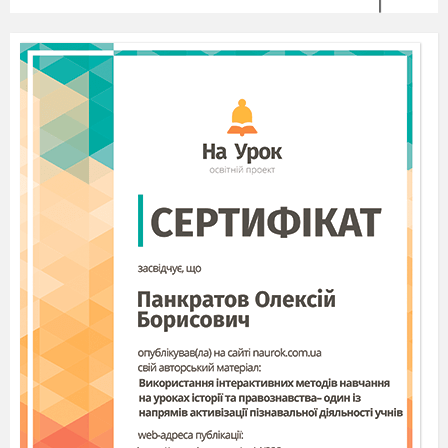
ІІІ. Робота з ПК.
1. Безпека життєдіяльності під час роботи з
комп’ютером.
(Фронтально: повторення правил безпеки
життєдіяльності для учнів під час роботи з
комп’ютером).
2. Розподіл на трійки: 1 – робота з тестами за
партами (5 хв),
2 – робота з
програмами з ПК (5 хв),
3 – консультант.
3. Тести.
- Познач правильну відповідь.
1).Повідомлення можуть бути усними,
письмовими, у вигляді малюнків, умовних
позначень.