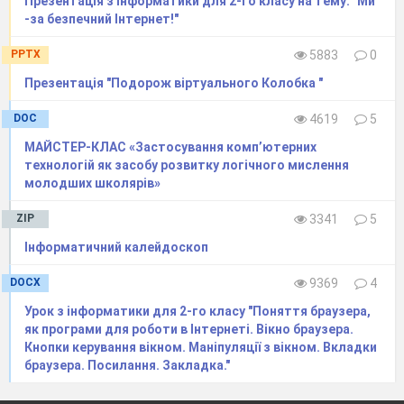
інформатики: позитивні чи негативні?
Презентація з інформатики для 2-го класу на тему: "Ми
-за бeзпeчний Інтeрнeт!"
3. Гра «Вільний мікрофон».
- Яка ще інформація потрібна була на уроці?
PPTX
5883
0
- Що було новим для вас?
Презентація "Подорож віртуального Колобка "
- На що у майбутньому варто звернути
особливу увагу?
DOC
4619
5
МАЙСТЕР-КЛАС «Застосування комп’ютерних
Література:
технологій як засобу розвитку логічного мислення
1. Навчальні програми для загальноосвітніх
молодших школярів»
навчальних закладів із навчанням українською
ZIP
3341
5
мовою. 1 – 4 класи. К.: Видавничий дім
Інформатичний калейдоскоп
«Освіта», 2012, 392 с.
2. Г
. В. Ломаковська, Г. О. Проценко, Й. Я.
DOCX
9369
4
Ривкінд, Ф. М. Рівкінд. Сходинки до
Урок з інформатики для 2-го класу "Поняття браузера,
інформатики. Підручник для 2 класу
як програми для роботи в Інтернеті. Вікно браузера.
загальноосвітніх навчальних закладів. – К.:
Кнопки керування вікном. Маніпуляції з вікном. Вкладки
браузера. Посилання. Закладка."
Видавничий дім «Основа», 2012.
3. Г
. В. Ломаковська, Г. О. Проценко, Й. Я.