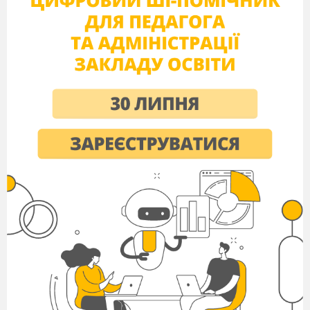
Існує декілька способів задання послідовності.
Як, на вашу думку, можна задати послідовність?
Способи задання послідовностей:
Аналітичний ( формулою ).
Табличний ( таблиця ).
Словесний ( опис ).
Рекурентний ( перші члени відомі, а для знаходжен
наступних є якесь правило: а
= 1, а
= 2, а кожний
1
2
наступний член дорівнює сумі двох попередніх. 1; 2
3; 5; 8; 13 ...
V
Узагальнення і систематизація набутого навчальног
досвіду
Виконати усно: № 666, 667, 669.
Письмове виконання вправ: №
671, 673,
676, 68
Поставте додаткові запитання учням, які
працювали біля дошки на тему: «Квадратична