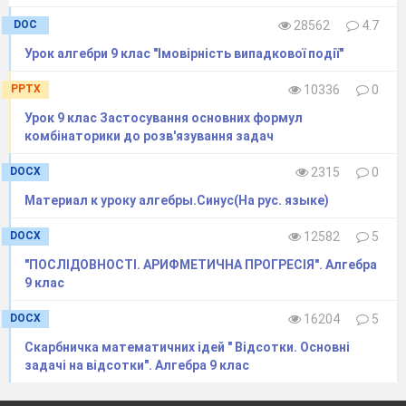
DOC
28562
4.7
Урок алгебри 9 клас "Імовірність випадкової події"
PPTX
10336
0
Урок 9 клас Застосування основних формул
комбінаторики до розв'язування задач
DOCX
2315
0
Материал к уроку алгебры.Синус(На рус. языке)
DOCX
12582
5
"ПОСЛІДОВНОСТІ. АРИФМЕТИЧНА ПРОГРЕСІЯ". Алгебра
9 клас
DOCX
16204
5
Скарбничка математичних ідей " Відсотки. Основні
задачі на відсотки". Алгебра 9 клас