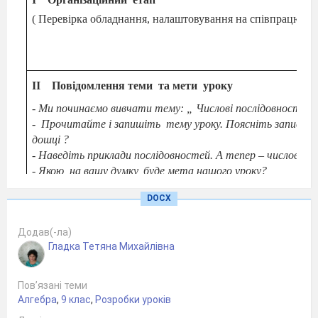
( Перевірка обладнання, налаштовування на співпрацю)
ІІ
Повідомлення теми
та мети
уроку
- Ми починаємо вивчати тему: „ Числові послідовності ”.
-
Прочитайте і запишіть
тему уроку. Поясніть запис на
дошці ?
- Наведіть приклади послідовностей. А тепер – числових.
- Якою, на вашу думку, буде мета нашого уроку?
- Сьогодні на уроці ви ознайомитеся з такими поняттями,
DOCX
як числова послідовність та її
властивості,
будете
вчитися
застосовувати отриманні знання при
Додав(-ла)
розв’язуванні вправ.
Гладка Тетяна Михайлівна
ІІІ
Мотивація вивчення нової теми
Щоб ви зрозуміли, що дану тему вивчали люди дуж
давно, наведу вам декілька прикладів.
Пов’язані теми
Одна із найдавніших задач даної теми, яка зараз
Алгебра
,
9 клас
,
Розробки уроків
відома, була знайдена у єгипетському папірусі Ринда