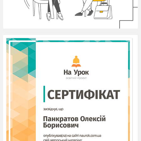
функція».
V
І
Домашнє завдання
-
Опрацювати
п. 15.
- Виконати
письмово:
№ 672, 674, 677, 681.
Виконайте перші три номери або три останні.
V
ІІ
Підсумковий етап
Бесіда за запитаннями:
-
Як ви вважаєте: чи досягли мети уроку? Доведіть свою
думку.
- Що
нового ви дізналися на уроці ?
- Сформулюйте означення числової послідовності.
- Які способи задання послідовності ви знаєте?