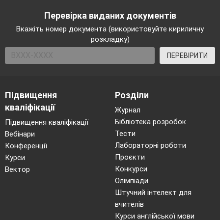
Перевірка виданих документів
Вкажіть номер документа (використовуйте кириличну
розкладку)
ПЕРЕВІРИТИ
Підвищення
Розділи
кваліфікації
Журнал
Бібліотека розробок
Підвищення кваліфікації
Тести
Вебінари
Лабораторні роботи
Конференції
Проєкти
Курси
Конкурси
Вектор
Олімпіади
Штучний інтелект для
вчителів
Курси англійської мови