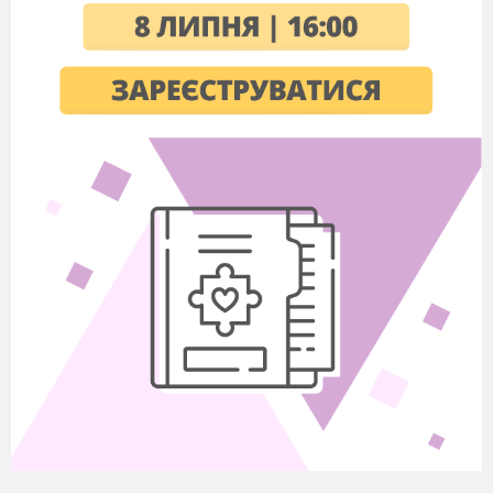
пронизував усе тіло, але Леся терпіла,
змушувала себе писати вірші, грати, «крізь
сльози сміятися».
ІV.
Сприйняття і засвоєння учнями
навчального матеріалу.
1.Словникова робота.
Чувати –
чути.
2.Виразне читання вчителем ст 112 – 113.
— Зверніть увагу на те, кому поетеса
присвячує вірш. Як вона виявляє своє почуття
у творі.
Для Лесі Українки рідний край є
найпрекраснішим і найдорожчим.
Поезія
«Вечірня година» розпочинається із
зображення вечора, який надійшов тихо і
спокійно:
Уже скотилося із неба сонце.