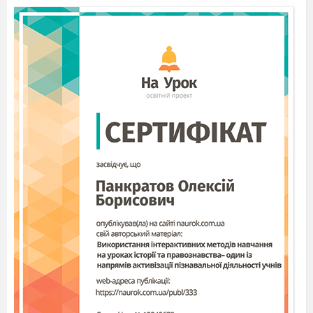
Заглянув місяць в моє віконце.
Вже засвітилися у небі зорі,
Усе заснуло, заснуло й горе.
Яким же є край, де з приходом вечірньої
години засинає людське горе?
Кругом садочки, біленькі хати,
І соловейка в гаю чувати.
... Ніч обгорнула біленькі хати.
Немов маленьких діточок мати,
Вітрець весняний тихенько дише,
немов діточок до сну колише.
Ось таким затишним і щасливим
змальовує авторка рідний край. У кожному
рядочку вірша відчувається любов поетеси до
рідної природи, рідної домівки. Свою поезію
«Вечірня година» Леся Українка присвячує
коханій мамі, що ще раз переконує читача у
глибині почуттів до рідного краю.