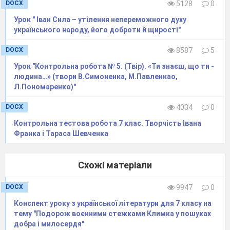
DOCX
5128
0
— Знайдіть порівняння. З якою метою їх
Урок " Іван Сила – утілення непереможного духу
вжито?
українського народу, його доброти й щирості"
— Поміркуйте, чому у вірші вжито так багато
слів у зменшувально-пестливій формі.
DOCX
8587
5
Тема
: зображення краси українського села в
Урок "Контрольна робота № 5. (Твір). «Ти знаєш, що ти -
місячну, зоряну ніч.
людина…» (твори В.Симоненка, М.Павленкао,
Л.Пономаренко)"
Ідея
: уславлення рідного краю – Волині, краса
якого – неповторна.
DOCX
4034
0
Головна думка
– любов до мами, уславлення
Контрольна тестова робота 7 клас. Творчість Івана
рідної оселі
Франка і Тараса Шевченка
Поетичні образи та картини
: у вірші
постають картини українського села з білими
Схожі матеріали
хатками, пишними садками. Дані картини
вимальовуються за допомогою поетичних
DOCX
9947
0
зорових образів сонця, місяця, зір, слухових –
Конспект уроку з української літератури для 7 класу на
соловейка, вітру.
тему "Подорож воєнними стежками Климка у пошуках
“Вечірня година” художні засоби епітети:
добра і милосердя"