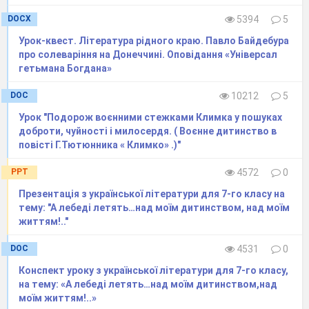
біленькі хатки, рідна Волинь, вітрець весняний;
DOCX
5394
5
Порівняння
: «Ніч обгорнула біленькі хати,
Урок-квест. Література рідного краю. Павло Байдебура
немов маленьких діточок мати»; метафора:
про солеваріння на Донеччині. Оповідання «Універсал
сонце скотилось, заглянув місяць, заснуло горе,
гетьмана Богдана»
вітрець дише.
DOC
10212
5
6.Вирішення проблемного питання.
Урок "Подорож воєнними стежками Климка у пошуках
доброти, чуйності і милосердя. ( Воєнне дитинство в
V
.
. Закріплення набутих знань
повісті Г.Тютюнника « Климко» .)"
V
І.
.
Підсумок уроку
PPT
4572
0
— З творчістю якого поета ознайомилися
сьогодні на уроці?
Презентація з української літератури для 7-го класу на
тему: "А лебеді летять…над моїм дитинством, над моїм
— Що нового дізналися?
життям!.."
V
ІІ.
Домашнє завдання.
DOC
4531
0
Виразне читання вірша ст. 112 – 113.
V
ІІІ
. Оцінювання учнів.
Конспект уроку з української літератури для 7-го класу,
на тему: «А лебеді летять…над моїм дитинством,над
моїм життям!..»