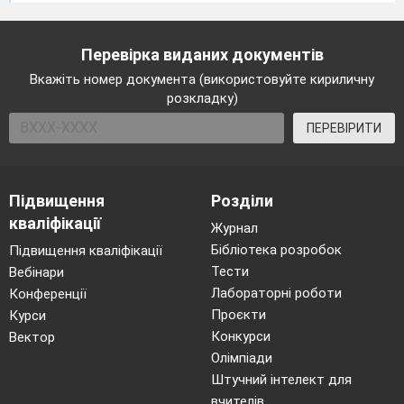
Перевірка виданих документів
Вкажіть номер документа (використовуйте кириличну
розкладку)
ПЕРЕВІРИТИ
Підвищення
Розділи
кваліфікації
Журнал
Бібліотека розробок
Підвищення кваліфікації
Тести
Вебінари
Лабораторні роботи
Конференції
Проєкти
Курси
Конкурси
Вектор
Олімпіади
Штучний інтелект для
вчителів