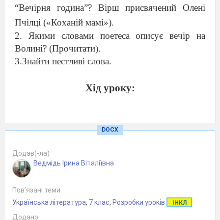
“Вечірня година”? Вірш присвячений Олені
Пчілці («Коханій мамі»).
2. Якими словами поетеса описує вечір на
Волині? (Прочитати).
3.Знайти пестливі слова.
Хід уроку:
І.
Організаційний момент.
Урок читання починаємо,
DOCX
Гарного настрою всім бажаємо.
Додав(-ла)
Те що вивчили — пригадаємо,
Ведмідь Ірина Віталіївна
Поміркуємо, почитаємо.
Вправи для очей, вправи на дихання
Пов’язані теми
— Жодна людина не може гарно читати, якщо
Українська література
,
7 клас
,
Розробки уроків
ІНКЛ
в неї слабкі легені та очі.
Додано