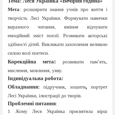
Тема: Леся Українка «Вечірня година»
Мета
:
р
озширити знання учнів про життя і
творчість Лесі Українки. Формувати навички
виразного читання, вміння відчувати
емоційний зміст поезії. Розвивати акторські
здібності дітей. Викликати захоплення великою
силою волі поетеси.
:
Корекційна мета
розвивати пам
’
ять,
мислення, мовлення, уяву.
Індивідуальна робота:
,
Обладнання:
підручник, зошити
портрет
Лесі Українки, ілюстрації до творів.
Проблемні питання
:
1
.Кому Леся Українка присвятила вірш