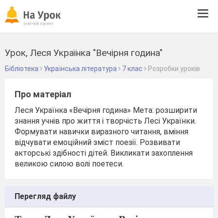
Tog
navi
Урок, Леся Українка "Вечірня година"
Бібліотека
Українська література
7 клас
Розробки уроків
Про матеріал
Леся Українка «Вечірня година» Мета: розширити
знання учнів про життя і творчість Лесі Українки.
Формувати навички виразного читання, вміння
відчувати емоційний зміст поезії. Розвивати
акторські здібності дітей. Викликати захоплення
великою силою волі поетеси.
Перегляд файлу