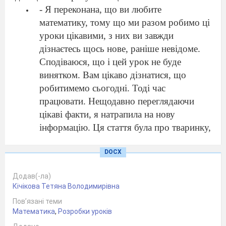
- Я переконана, що ви любите
математику, тому що ми разом робимо ці
уроки цікавими, з них ви завжди
дізнаєтесь щось нове, раніше невідоме.
Сподіваюся, що і цей урок не буде
винятком. Вам цікаво дізнатися, що
робитимемо сьогодні. Тоді час
працювати. Нещодавно переглядаючи
цікаві факти, я натрапила на нову
інформацію. Ця стаття була про тваринку,
а яку саме ви скажете, відгадавши
DOCX
загадку.
Не звір і не птиця,
Всього боїться.
Додав(-ла)
Наловить мух –
Кічікова Тетяна Володимирівна
І в воду – плюх!
Пов’язані теми
Жаби – сімейство безхвостих земноводних.
Математика
,
Розробки уроків
Живуть повсюди, крім пустелі Сахара та