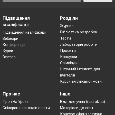
скористалися під час складання 2
прикладу? ( переставною властивістю: від
Підвищення
Розділи
перестановки множників добуток не
кваліфікації
змінюється)
Журнал
Бібліотека розробок
Яку залежність потрібно знати, щоб
Підвищення кваліфікації
Тести
Вебінари
записати 3 та 4 рівність?
(Залежність між
Лабораторні роботи
Конференції
добутком та множниками)
Проєкти
Курси
Виявлення місця та причин ускладнення
Конкурси
Вектор
Яке завдання ми повинні були виконати?
Олімпіади
(Ми повинні були знайти значення
Штучний інтелект для
виразів таблиці множення та ділення на
вчителів
5)
Курси англійської мови
Яким спосіб ви намагалися використати?
(Ми намагалися використати таблицю
Про нас
Інше
множення, та замінити додаванням)
Про «На Урок»
Вхід для учнів (naurok.ua)
У чому ускладнення? (потрібно багато
Співпраця закладів освіти
Матеріали до свят
часу.)
Конкурс «Фантастична