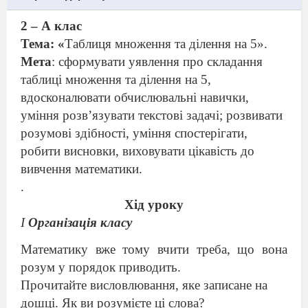
2 – А клас
Тема: «
Таблиця множення та ділення на 5».
Мета
: сформувати уявлення про складання
таблиці множення та ділення на 5,
вдосконалювати обчислювальні навички,
уміння розв’язувати текстові задачі; розвивати
розумові здібності, уміння спостерігати,
робити висновки, виховувати цікавість до
вивчення математики.
.
Хід уроку
І
Організація класу
Математику вже тому вчити треба, що вона
розум у порядок приводить.
Прочитайте висловлювання, яке записане на
дошці. Як ви розумієте ці слова?