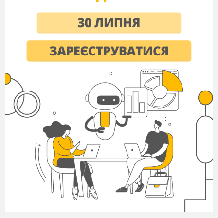
21 : 3 = 7
4 * 4 = 16
32 : 8 = 4
2 * 5 = 10
27 : 9 = 3
20 : 4 = 5
А зараз подивіться на ряд чисел, який ви
отримали. На які групи можна поділити
усі числа? (парні та непарні, одноцифрові
та двоцифрові)
Запишіть у зошити усі відповіді у
порядку збільшення.
Один з учнів виконує завдання біля дошки:
3, 4, 5, 6, 7, 10, 12, 14, 16, 18
Що ви помітили? (Одноцифрові числа
збільшуються на 1, а двоцифрові – на 2.)
У скільки разів потрібно збільшити