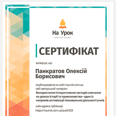
найменше одноцифрове число, щоб
отримати найбільше записане
двоцифрове число? ( у 6 разів).
Знайдіть числа, одне з яких у 2 рази
більше іншого. (6 и 12, 7 и 14.)
На скільки перше двоцифрове число
більше останнього одноцифрового? (На
5.)
Дайте характеристику числа
5.
(
Натуральне, одноцифрове, непарне,
складається з 5 одиниць,сусіди 4 та 6.)
Виконайте наступне завдання і ви
дізнаєтесь скільки пальців на лапках у
жаби.