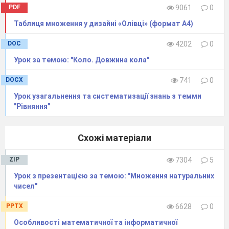
27 : 3 + 6
=
PDF
9061
0
Таблиця множення у дизайні «Олівці» (формат А4)
DOC
4202
0
Урок за темою: "Коло. Довжина кола"
DOCX
741
0
Урок узагальнення та систематизації знань з темми
"Рівняння"
Давайте пригадаємо який ряд чисел ми
отримали. (5, 10, 15)
Схожі матеріали
На скільки наступне число більше
попереднього? (на 5).
ZIP
7304
5
Що ви можете сказати щодо даної
закономірності? (Це рахунок 5, кожне
Урок з презентацією за темою: "Множення натуральних
наступне число збільшується на 5.)
чисел"
Додавайте до 15, доки не отримаємо 50.
PPTX
6628
0
Віднімайте від 45 по 5, поки не
одержимо 15. Це і буде каліграфічною
Особливості математичної та інформатичної
хвилинкою.