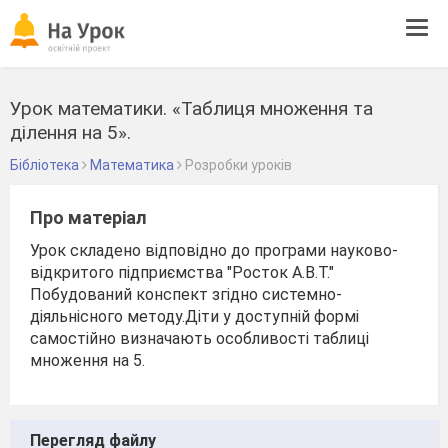
Tog
navi
Урок математики. «Таблиця множення та
ділення на 5».
Бібліотека
Математика
Розробки уроків
Про матеріал
Урок складено відповідно до програми науково-
відкритого підприємства "Росток А.В.Т."
Побудований конспект згідно системно-
діяльнісного методу.Діти у доступній формі
самостійно визначають особливості таблиці
множення на 5.
Перегляд файлу