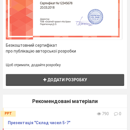
14 : 7 + 3 =
Розвязуємо по одному з місця. (5.) Під час
спекотного сезону в Австралії жаба –
лопатниця впадає в сплячку. Знайдіть значення
виразу і ви дізнаєтесь скільки місяців вона
зможе прожити без їжі та води. (10 місяців)
Безкоштовний сертифікат
про публікацію авторської розробки
Щоб отримати, додайте розробку
ДОДАТИ РОЗРОБКУ
Рекомендовані матеріали
24 : 8 + 7
=
PPT
790
0
Розв’язав наступний приклад, ви дізнаєтесь
Презентація "Склад чисел 5-7"
тривалість життя трав’яної жаби. (15 років)