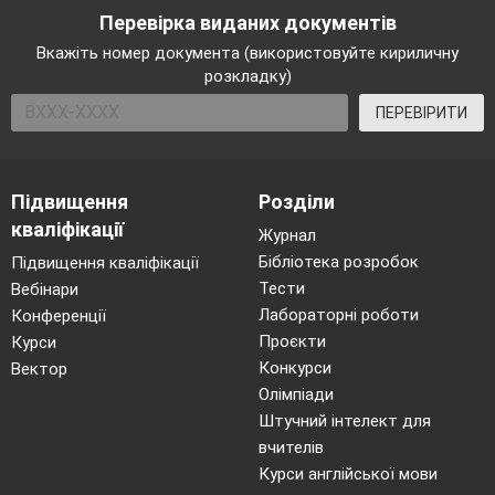
Перевірка виданих документів
тригонометричні функції до опису реальних
процесів,
Вкажіть номер документа (використовуйте кириличну
розкладку)
зокрема гармонічних коливань;
перетворювати
ПЕРЕВІРИТИ
нескладні
тригонометричні вирази;
розв’язувати
найпростіші
Підвищення
Розділи
тригонометричні
кваліфікації
Журнал
рівняння.
Бібліотека розробок
Підвищення кваліфікації
Тести
Вебінари
Лабораторні роботи
Конференції
Порівняємо такі підручники з алгебри та
Проєкти
Курси
початків аналізу для 10 класу за різними рівнями по
Конкурси
Вектор
темі «Тригонометричні функції»:
Олімпіади
Поглиблений рівень:
Штучний інтелект для
вчителів
1.Мерзляк А. Г., Полонський В. Б., Якір М.С.
Курси англійської мови
Алгебра і початки аналізу (поглиблений