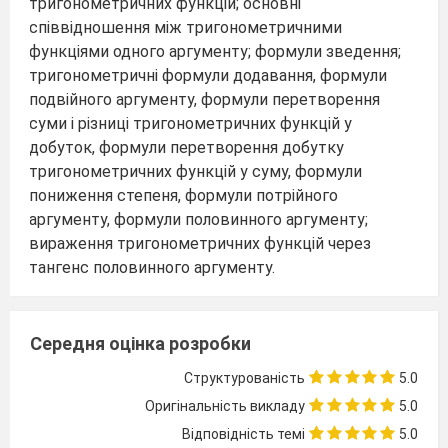
тригонометричних функцій; основні
співвідношення між тригонометричними
функціями одного аргументу; формули зведення;
тригонометричні формули додавання, формули
подвійного аргументу, формули перетворення
суми і різниці тригонометричних функцій у
добуток, формули перетворення добутку
тригонометричних функцій у суму, формули
пониження степеня, формули потрійного
аргументу, формули половинного аргументу;
вираження тригонометричних функцій через
тангенс половинного аргументу.
При вивченні даної теми учні повинні:
виконувати
перехід від радіанної міри кута
Середня оцінка розробки
до градусної і навпаки;
встановлювати
Структурованість
5.0
відповідність між дійсними числами і
Оригінальність викладу
5.0
точками на
тригонометричному колі;
обчислювати
Відповідність темі
5.0