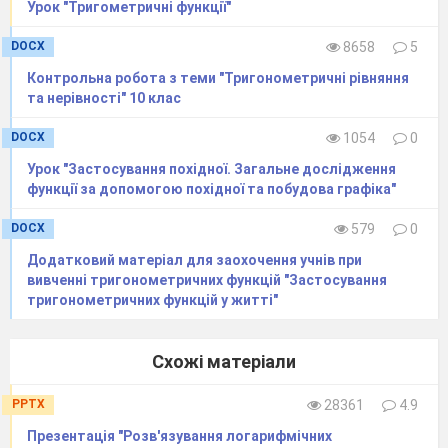
Урок "Тригометричні функції"
функцій при заданих значеннях аргументу і
значення аргументу, за яких функція набуває
DOCX
8658
5
даного значення;
встановлювати
за графіком
Контрольна робота з теми "Тригонометричні рівняння
функції її основні властивості; виконувати
та нерівності" 10 клас
і пояснювати перетворення графіків функцій;
DOCX
1054
0
досліджувати
функції, задані аналітично,
використовувати одержані
Урок "Застосування похідної. Загальне дослідження
функції за допомогою похідної та побудова графіка"
результати для побудови графіків функцій.
DOCX
579
0
Додатковий матеріал для заохочення учнів при
РІВЕНЬ СТАНДАРТ
вивченні тригонометричних функцій "Застосування
тригонометричних функцій у житті"
Тема
«Тригонометричні функції»
налічує 26
Схожі матеріали
годин навчального матеріалу.
При вивченні цієї теми розглядаються такі
PPTX
28361
4.9
питання: синус, косинус, тангенс, котангенс кута;
Презентація "Розв'язування логарифмічних
радіанне вимірювання кутів; тригонометричні