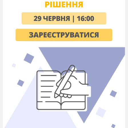
потрійного аргументу, формули половинного
аргументу. Вираження тригонометричних функцій
через тангенс половинного аргументу.Що нічим не
відрізняється від поглибленого рівня, лише тільки
трішки стисліше.
При вивченні даної теми учні повинні:
користуватися:
різними способами задання
функцій;
формулювати:
означення числової функції,
зростання і спадання,
парності і непарності функції;
знаходити:
область
визначення функціональних залежностей,
значення функцій при заданих значеннях
аргументу і значення аргументу, за яких функція
набуває даного значення;
встановлювати:
за
графіком функції її властивості;
виконувати і
пояснювати:
перетворення графіків функцій;
досліджувати:
властивості функцій і