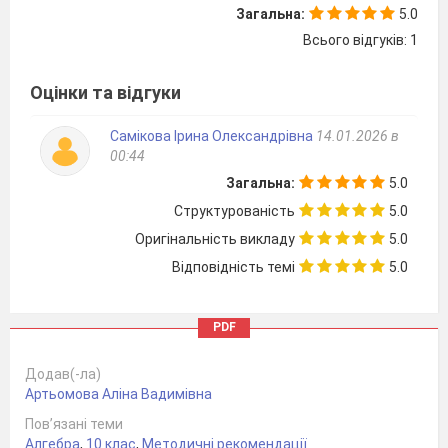
значення тригонометричних виразів
Загальна:
5.0
задопомогою
Всього відгуків: 1
тотожних перетворень;
формулювати
означення
синуса, косинуса, тангенса і котангенса
Оцінки та відгуки
кута
Самікова Ірина Олександрівна
14.01.2026 в
числового аргументу; властивості
00:44
тригонометричних функцій; властивості
Загальна:
5.0
періодичних функцій;
будувати
графіки
Структурованість
5.0
періодичних функцій і на них ілюструє
Оригінальність викладу
5.0
властивості
Відповідність темі
5.0
функцій;
перетворювати
тригонометричні
PDF
вирази.
Додав(-ла)
Артьомова Аліна Вадимівна
Пов’язані теми
Алгебра
,
10 клас
,
Методичні рекомендації