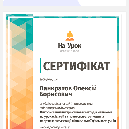
використовувати
одержані результати при
побудові графіків функцій;
застосовувати:
властивості функцій та многочленів до
розв’язування
рівнянь і нерівностей;
описувати:
зміст понять
“рівняння-наслідок” і “рівносильні перетворення
рівнянь та нерівностей”;
використовувати
їх при
розв’язуванні рівнянь та нерівностей;
розв’язувати:
нерівності за допомогою методу
інтервалів; рівняння і нерівності, які містять знак
модуля і параметри;
будувати:
нескладні графіки
рівнянь та нерівностей з двома змінними;
користуватися:
методом математичної індукції
для доведення
тверджень.