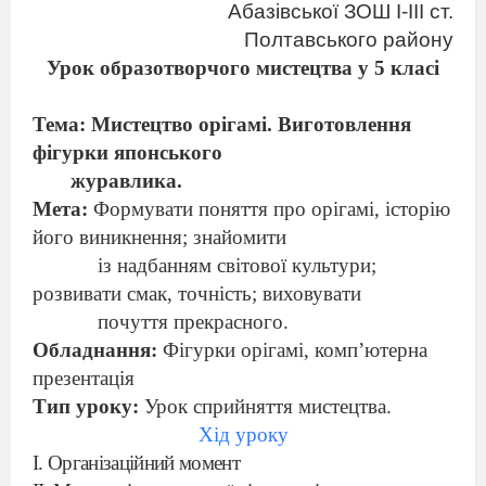
Абазівської ЗОШ І-ІІІ ст.
Полтавського району
Урок образотворчого мистецтва у 5 класі
Тема:
Мистецтво орігамі. Виготовлення
фігурки японського
журавлика.
Мета:
Формувати поняття про орігамі, історію
його виникнення; знайоми
ти
із надбанням світової культури;
розвивати смак, точність; виховувати
почуття прекрасного.
Обладнання:
Фігурки орігамі, комп’
ю
терна
презентація
Тип уроку:
Урок сприйняття мистецтва.
Хід уроку
І. Організаційний момент