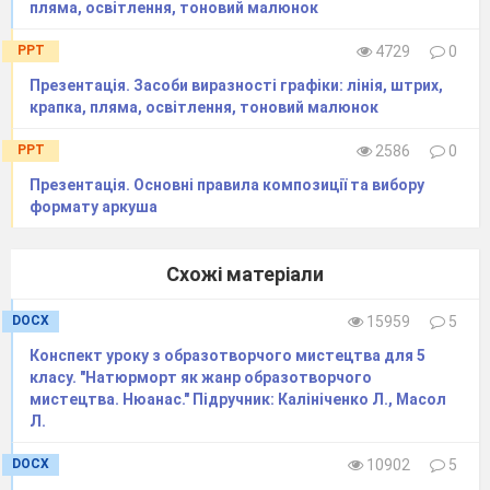
пляма, освітлення, тоновий малюнок
Садако Сасакі
.
Таких журавликів зробимо сьогодні і ми.
PPT
4729
0
V
. Практична робота учнів
Презентація. Засоби виразності графіки: лінія, штрих,
Показ послідовності виконання фігурки.
крапка, пляма, освітлення, тоновий малюнок
Звучить музика, учні разом з учителем складають
PPT
2586
0
фігурки
Презентація. Основні правила композиції та вибору
Вирішення проблемного питання.
формату аркуша
Символом чого може бути ось такий журавлик
-
в житті людини?
Схожі матеріали
V
І. Підсумок уроку
DOCX
15959
5
Виставка журавликів
Конспект уроку з образотворчого мистецтва для 5
класу. "Натюрморт як жанр образотворчого
мистецтва. Нюанас." Підручник: Калініченко Л., Масол
Л.
DOCX
10902
5