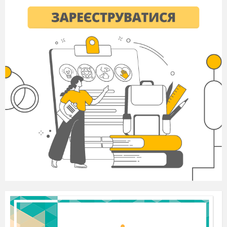
фігурки. Наприклад: записки складалися у формі
метеликів, квітів, журавликів.
Поступово це мистецтво переноситься в
Європу. Це мистецтво у Франції з'явилось на
естраді як фокус.
Багато видатних людей захоплювались
орігамі:
Леонардо да
Вінчі, автор «Аліси в країні
чудес» Льюіс Керол, Лев
Толстой
та інші.
Азбуку орігамі створив Акіра Йошизава
після Другої світової війни. Теорія винахідливості
стверджує, що ідеальним є той конструктор, який
складається з однієї деталі. Ми складаємо фігурки з
одного листка паперу.
Демонстрація зразків орігамі.
І
V
. Підготовка учнів до засвоєння нового
матеріалу