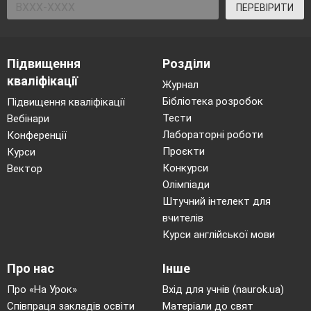
ПЕРЕВІРИТИ
Підвищення
Розділи
кваліфікації
Журнал
Бібліотека розробок
Підвищення кваліфікації
Тести
Вебінари
Лабораторні роботи
Конференції
Проєкти
Курси
Конкурси
Вектор
Олімпіади
Штучний інтелект для
вчителів
Курси англійської мови
Про нас
Інше
Про «На Урок»
Вхід для учнів (naurok.ua)
Співпраця закладів освіти
Матеріали до свят