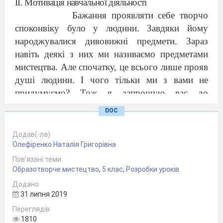
ІІ. Мотивація навчальної діяльності
Бажання проявляти себе творчо
споконвіку було у людини. Завдяки йому
народжувалися дивовижні предмети. Зараз
навіть деякі з них ми називаємо предметами
мистецтва. Але спочатку, це всього лише прояв
душі людини. І чого тільки ми з вами не
придумуємо?
Тож я запрошую вас до
творчості у дивовижну країну Орігамі.
DOC
Орігамі - захоплююче заняття не тільки
для дітей, але і для дорослих. Ні з чим
Додав(-ла)
незрівняно почуття задоволення від зробленої
Олефіренко Наталія Григорівна
своїми руками іграшки
Пов’язані теми
Образотворче мистецтво
ІІІ. Сприймання мистецтва
,
5 клас
,
Розробки уроків
Ознайомлення з термінологією
.
Додано
31 липня 2019
Орігамі
—
мистецтво складання фігурок з
паперу.
Переглядів
1810
Історична довідка: