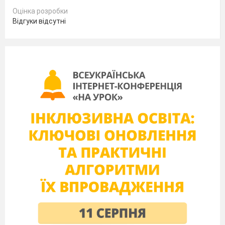
Оцінка розробки
Історія виникнення орігамі нерозривно
Відгуки відсутні
пов'язана з історією виникнення паперу. Археологи
стверджують, що китайці винайшли папір за багато
років до н.е. Офіційною датою вважається
105
рік
н.е. Технологія виготовлення паперу трималася в
секреті. І тільки в
610
році буддійський монах Дан-
Хо, добирається до Японії і передає секрет.
Японці швидко вивчилися виробляти
папір. Саме ця країна стає батьківщиною мистецтва
складання.
Народження орігамі пов'язане із
релігійними ритуалами, коли вироби з паперу
(«оріки»), а це були коробочки,
використовувались
для жертвоприношень, в них клали рибу, овочі.
Пізніше орігамі виходить за межі храму і
поселяється в імператорському палаці. Для
придворних було обов'язковим уміння складати