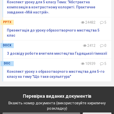
Конспект уроку для 5 класу Тема: "Абстрактна
композиція в контрастному колориті. Практичне
завдання «Мій настрій».
PPTX
24482
5
Презентація до уроку образотворчого мистецтва 5
клас
DOCX
2412
0
З досвіду роботи вчителя мистецтва Гадяцької гімназії
DOC
10939
5
Конспект уроку з образотворчого мистецтва для 5-го
класу на тему "Що таке скульптура"
Перевірка виданих документів
Вкажіть номер документа (використовуйте кириличну
розкладку)