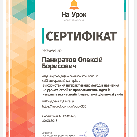
Повідомлення теми уроку
Орігамісти – народ веселий і винахідливий.
Хіба стане людина похмура витрачати свій час на
таку дрібничку, як складання папірців?! Як говорив
відомий японський майстер, орігамі дозволяє
людині хоча б ненадовго відірватися від
повсякденних проблем
і полетіти разом з
квадратиком паперу в руках у чудову країну
Творчості. Сьогодні ми будемо створювати
японських журавликів.
Показ фігурки японського журавлика
(японський «цуру»
-
символ довголіття, щастя).
Постановка проблемного питання.
Мистецтво -
дуже символічне: лелека –
символ сімейного щастя, голуб -
символ миру,
троянда - кохання
Проблемне питання
: Символом чого може бути