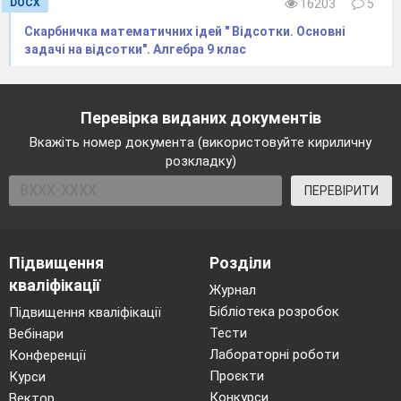
DOCX
16203
5
План вивчення нового матеріалу
Означення квадратичної функції.
Скарбничка математичних ідей " Відсотки. Основні
Графік квадратичної функції.
задачі на відсотки". Алгебра 9 клас
Алгоритм побудови графіка функції
y
=
ax
+
bx
+
c
.
2
Перевірка виданих документів
Опорний конспект
Вкажіть номер документа (використовуйте кириличну
розкладку)
Функція виду у
=
ax
+
bx
+
c
, де а
0, наз
2
ПЕРЕВІРИТИ
Наприклад:
— квадратичні 
Підвищення
Розділи
кваліфікації
Журнал
Графік квадратичної функції — парабола, 
Бібліотека розробок
Підвищення кваліфікації
якщо
а
> 0, і вниз — якщо
а
< 0 .
Тести
Вебінари
Координати вершини (
х
;
у
)
параболи 
Лабораторні роботи
Конференції
0
0
обчислюються за формулами:
Проєкти
Курси
Конкурси
Вектор