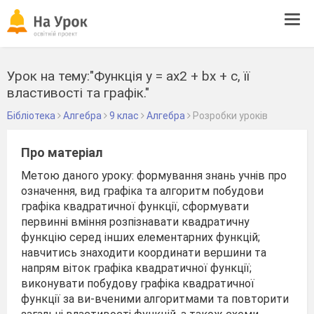
Tog
navi
Урок на тему:"Функція у = ax2 + bx + c, її
властивості та графік."
Бібліотека
Алгебра
9 клас
Алгебра
Розробки уроків
Про матеріал
Метою даного уроку: формування знань учнів про
означення, вид графіка та алгоритм побудови
графіка квадратичної функції, сформувати
первинні вміння розпізнавати квадратичну
функцію серед інших елементарних функцій;
навчитись знаходити координати вершини та
напрям віток графіка квадратичної функції;
виконувати побудову графіка квадратичної
функції за ви-вченими алгоритмами та повторити