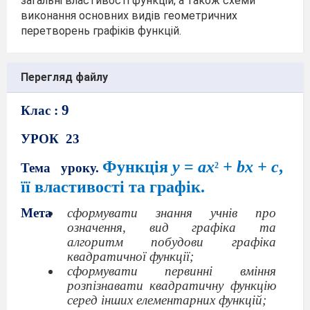
загальні властивості функцій, а також схеми
виконання основних видів геометричних
перетворень графіків функцій.
Перегляд файлу
9
Клас :
УРОК
23
Функція
у
=
ax
+
bx
+
c
,
Тема
уроку.
2
її влас
тивості та графік.
Мета
сформувати знання учнів про
означення, вид графіка та
алгоритм побудови графіка
квадратичної функції;
сформу
вати первинні вміння
розпізнавати квадратичну функцію
серед інших елементарних функцій;