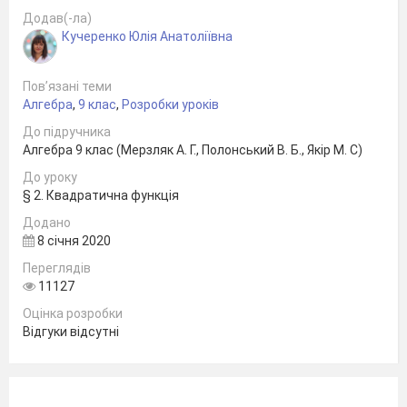
Додав(-ла)
Кучеренко Юлія Анатоліївна
Тип уроку:
формування знань, вироблення
первинних умінь
.
Пов’язані теми
Наочність та обладнання:
опорний конспект,
Алгебра
,
9 клас
,
Розробки уроків
роздавальний матеріал,
До підручника
презентація
.
Алгебра 9 клас (Мерзляк А. Г., Полонський В. Б., Якір М. С)
До уроку
§ 2. Квадратична функція
Хід уроку
Додано
8 січня 2020
І. Організаційний етап
Переглядів
11127
Учитель перевіряє готовність учнів до
уроку, налаштовує їх на роботу.
Оцінка розробки
Відгуки відсутні
II
.
Перевірка домашнього завдання .