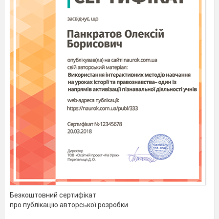
3) -
х
– 2;
2
4)
-х
;
5)
х
.
2
2
4. Розв'яжіть рівняння:
1)
х
+ х =
0;
2)
х
+
2
x
+
1
= 0;
2
2
3)
x
–
3
x
+ 2 = 0;
4) 2
х
– 5
х
+ 2 = 0.
2
2
Відповідь:
1) -1;0.
2) -1.
3)1; 2.
4)
; 2.
III
. Формулювання мети і завдань
уроку.
Мотивація навчальної діяльності
учнів
Учень 1:
Між планетами, між породами,
Між рослинами, між народами
Випадково чи з необхідності –
Безкоштовний сертифікат
Скрізь простежуються відповідності.
про публікацію авторської розробки
Поміж зграями і кошарами,