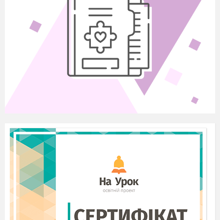
1. у=х
+3
2
2. у= -х
+3
2
3.
у=
В
4. у=(х-2)
-4
2
5. у= -
– 2
6. у=х-5.
Ґ
Відповідь: 1-А.
2-
Ґ
.
3-Д.
4-Г.
5-В.
6-Б.
3
.
Назвіть коефіцієнти квадратного тричлена:
1) 3
х
– 5
х
+ 2;
2)
х
–
5
х
;
2
2