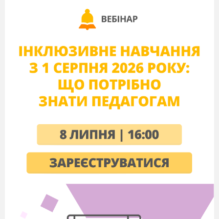
Актуалізація опорних знань
1. Опишіть перетворення, за допомогою якого
з графіка
y
=
f
(
x
)
можна побудувати графік
функції
g
(
x
)
,
якщо:
1)
g(x) = -f(x)
;
2)
g(x) =
2
f(x)
;
3)
g(x) = f(x
-
2
)
;
4)
g
(
x
) =
f
(
x
) –
2.
2. Установіть відповідність між функцією та її
графіком.
А