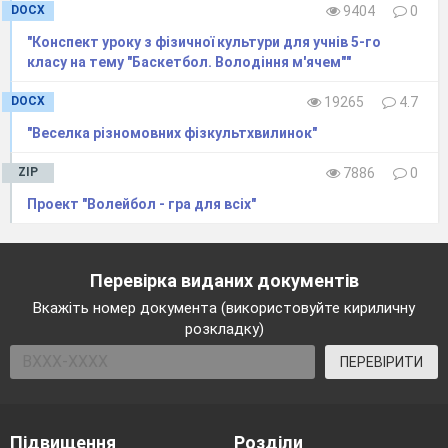
DOCX
9404
0
"Конспект уроку з фізичної культури для учнів 5-го
Х і д
у р о к у
класу на тему "Баскетбол. Володіння м'ячем""
DOCX
19265
4.7
№
Частина
Зміст
основного навчального 
"Веселка різномовних фізкультхвилинок"
п/
уроку
п
ZIP
7886
0
1
2
3
Проект "Волейбол - гра для всіх"
І
Підготовча
1
Організація учнів до 
2
Шикування дітей в одну шере
Перевірка виданих документів
фізорга, привітання, перевір
Вкажіть номер документа (використовуйте кириличну
та наявності спортивно
розкладку)
ПЕРЕВІРИТИ
3
Оголошення мети ур
Вимірювання ЧС
Підвищення
Розділи