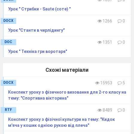
вправа для
Урок " Стрибки - Saute (соте) "
постави
«Бурулька».
DOCX
1266
0
Гра
Урок "Станти в чирлідингу"
«Комплімент
DOC
1351
0
товаришу».
Футбольна
Урок " Техніка гри воротаря"
вікторина
«Гол».
Схожі матеріали
Підведення
підсумків і
DOCX
15953
5
узагальнення
Конспект уроку з фізичного виховання для 2-го класу на
уроку.
тему: "Спортивна вікторина"
Домашнє
RTF
8489
0
завдання.
Конспект уроку з фізічної культури на тему: "Кидок
м'яча у кошик однiєю рукою вiд плеча"