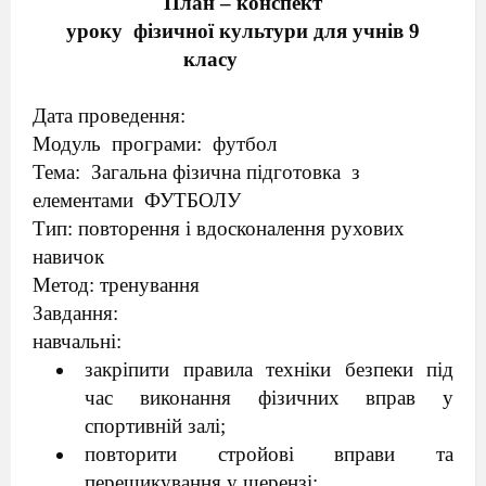
План – конспект
уроку
фізичної культури для учнів 9
класу
Дата проведення
:
Модуль
програми:
футбол
Тема:
Загальна фізична підготовка
з
елементами
ФУТБОЛУ
Тип: повторення і вдосконалення рухових
навичок
Метод: тренування
Завдання:
навчальні:
закріпити правила техніки безпеки під
час виконання фізичних вправ у
спортивній залі;
повторити стройові вправи та
перешикування у шерензі;