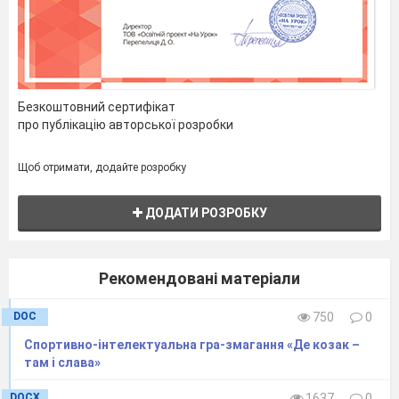
загальної
фізичної
підготовленості
підлітків.
Безкоштовний сертифікат
Оволодіння
про публікацію авторської розробки
технікою гри у
футбол.
Щоб отримати, додайте розробку
гра на дві команди.
ДОДАТИ РОЗРОБКУ
ІІІ. Заключна частина – 3 хв.
Шикування
учнів.
Рекомендовані матеріали
Повільна
DOC
750
0
ходьба.
Вправи на
Спортивно-інтелектуальна гра-змагання «Де козак –
там і слава»
відновлення
дихання,
DOCX
1637
0