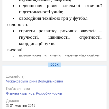
підвищення рівня загальної фізичної
підготовленості учнів;
оволодіння технікою гри у футбол.
оздоровчі:
сприяти розвитку рухових якостей –
гнучкості, швидкості, спритності,
координації рухів.
виховні:
виховувати в учнів дисциплінованість,
товариськість, наполегливість, рішучість,
DOCX
вміння самостійно працювати;
поширення футболу серед учнів середньої
Додав(-ла)
школи.
Чижаковська Ірина Володимирівна
Пов’язані теми
Фізична культура
Міжпредметні
,
Розробки уроків
зв’язки: народознавство
Час: 45 хв.
Додано
31 жовтня 2019
Місце
проведення: спортивна зала