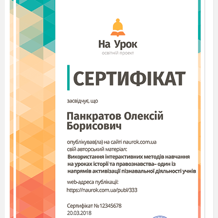
Повторення організуючих вправ
на місці та у русі.
Повільний біг 400 м.
Рухлива гра «Молекула».
ЗРВ на місці з прапорцями.
українська народна гра
"Люлька".
ІІ. Основна частина – 26 хв.
Шикування учнів,
розподіл їх на
команди
Презентація
завдань на кожній
станції.
Підготовка місць
занять.
Підвищення рівня