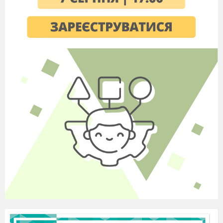
П л а н
у р о к у
І. Підготовча
частина – 16 хв.
Організація учнів до уроку.
Шикування учнів, рапорт
чергового учня(фізорга),
привітання, перевірка присутніх
та наявності спортивної форми.
Оголошення мети уроку.
спостереження за станом
здоров’я учнів (підрахунок
ЧСС).