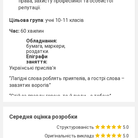
права, захисту професійної та особистої
репутації.
Цільова група
: учні 10-11 класів
Час:
60 хвилин
Обладнання:
бумага, маркери,
роздатки.
Епіграфи
заняття:
Українські прислів’я
“Лагідні слова роблять приятелів, а гострі слова –
завзятих ворогів”
“Стій за правду горою, то й люди - з тобою”
“Посієш вітер, пожнеш бурю”
Середня оцінка розробки
ХІД ЗАНЯТТЯ
Вступ ( 2 хв.)
Структурованість
5.0
Спочатку було Слово. Але й від самого
Оригінальність викладу
5.0