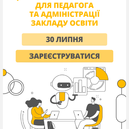
У житті нам дуже часто доводиться
робити вибір. Вранці, коли ми одягаємося, ми
думаємо про те, що нам надіти. Коли ви прийшли
на гру ви вибрали бейдж певного кольору,
стілець на який сіли теж ваш вибір. Однією з
ознак демократії є право на провадження
певного вибору. Спробуємо реалізувати це право
в нашій аудиторії. У центрі зала 4 стільця, на яких
закріплені висловлювання:
1.
Людина сама творить свою долю.
2.
Життя людини залежить від
випадкового збігу обставин. 3.
Життя людини визначається тим,
що на роду написано.
4. ?
Ваше завдання прочитати висловлювання,
вибрати той, який ви вважаєте правильним і
зайняти місце поруч з ним. Таким чином
формується 3-4 групи, учасники яких повинні
підготувати аргументи на користь своєї позиції і