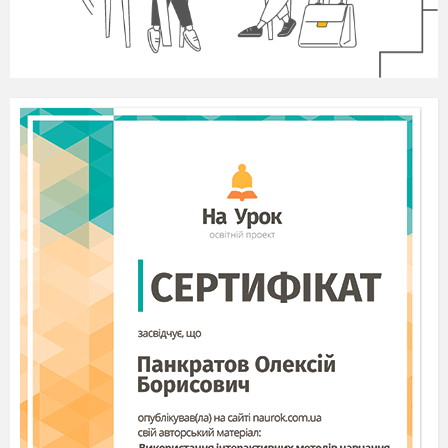
вибрати виступаючого.
Після того як висловляться всі, учасникам
пропонується ще раз подумати і вирішити
питання про незмінність своєї позиції.
Підводиться підсумок дискусії. Все що ви
говорили - це ваша думка, і вона має право на
існування, її ви спробували аргументувати.
Хочеться лише додати, що нарівні з цим не менш
важливим є те, в якій державі живе людина, які є
у нього можливості для реалізації своїх прав.
Міні-лекція
«Історія та особливості
виникнення та еволюції права на свободу
думки і слова, на вільне вираження своїх
поглядів і переконань»
(8 хв.), див. додаток 1.
Вправа «Права
людини в
новинах» ( 10 хв.)
Методика проведення
:
Прочитайте
учасникам уголос наступний текст:«Більш ніж
будь-коли раніше сучасний світ має доступ до
великих обсягів інформації. Здебільшого ця