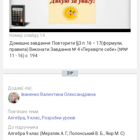
Номер слайду 14
Домашнє завдання. Повторити §3 п. 16 – 17(формули,
правила) Виконати Завдання № 4 «Перевірте себе» (№№
11 - 16) с. 194.
ZIP
Додав(-ла)
Іваненко Валентина Олександрівна
Пов’язані теми
Алгебра
,
9 клас
,
Розробки уроків
До підручника
Алгебра 9 клас (Мерзляк А. Г., Полонський В. Б., Якір М. С)