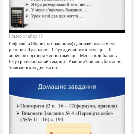
Номер слайду 13
Рефлексія Обери (за бажанням) і допиши незакінчене
речення. Я дізнався …Я був здивований тим, що …. Я
знайшов підтвердження тому, що …Мені сподобалось …..
Я був розчарований тим, що …У мене з’явилось бажання …
Урок мені дав для життя…