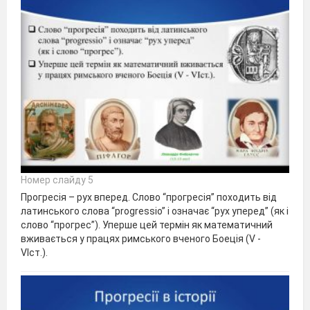
Номер слайду 5
Прогресія – рух вперед. Слово “прогресія” походить від
латинського слова “progressio” і означає “рух уперед” (як і
слово “прогрес”). Уперше цей термін як математичний
вживається у працях римського вченого Боеція (V -
VIст.).