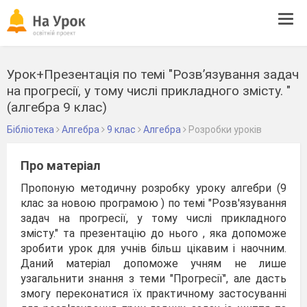
Tog
navi
Урок+Презентація по темі "Розв’язування задач
на прогресії, у тому числі прикладного змісту. "
(алгебра 9 клас)
Бібліотека
Алгебра
9 клас
Алгебра
Розробки уроків
Про матеріал
Пропоную методичну розробку уроку алгебри (9
клас за новою програмою ) по темі "Розв'язування
задач на прогресії, у тому числі прикладного
змісту." та презентацію до нього , яка допоможе
зробити урок для учнів більш цікавим і наочним.
Даний матеріал допоможе учням не лише
узагальнити знання з теми "Прогресії", але дасть
змогу переконатися їх практичному застосуванні