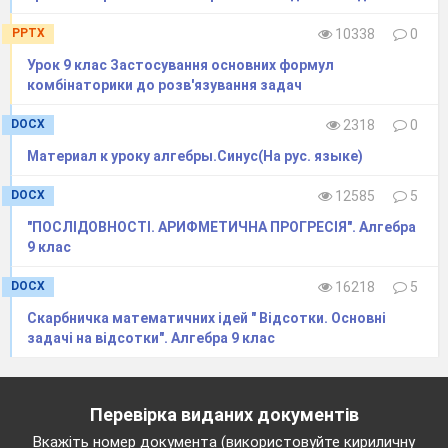
PPTX
10338
0
Урок 9 клас Застосування основних формул
комбінаторики до розв'язування задач
DOCX
2318
0
Материал к уроку алгебры.Синус(На рус. языке)
DOCX
12585
5
"ПОСЛІДОВНОСТІ. АРИФМЕТИЧНА ПРОГРЕСІЯ". Алгебра
9 клас
DOCX
16218
5
Скарбничка математичних ідей " Відсотки. Основні
задачі на відсотки". Алгебра 9 клас
Перевірка виданих документів
Вкажіть номер документа (використовуйте кириличну