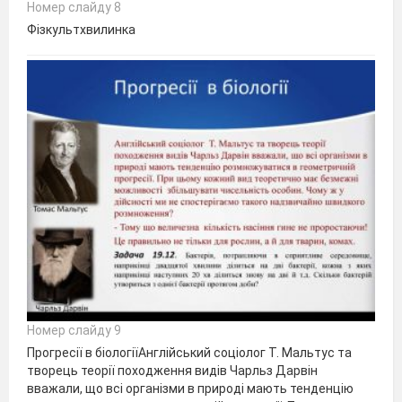
Номер слайду 8
Фізкультхвилинка
Номер слайду 9
Прогресії в біологіїАнглійський соціолог Т. Мальтус та
творець теорії походження видів Чарльз Дарвін
вважали, що всі організми в природі мають тенденцію