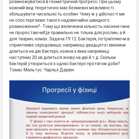
розмножуватися в геометричній прогресії. При цьому
кожний вид теоретично має безмежні можливості
збільшувати чисельність особин. Чому ж у дійсності ми
не спостерігаємо такого надзвичайно швидкого
розмноження?- Тому що величезна кількість насіння гине
не проростаючи!Це правильно не тільки для рослин, а й
для тварин, комах. Задача 19.12. Бактерія, потрапляючи в
сприятливе середовище, наприкінці двадцятої хвилини
ділиться на дві бактерії, кожна з яких наприкінці
наступних 20 хв ділиться знову на дві й т.д. Скільки
бактерій утвориться з однієї бактерії протягом доби?
Томас Мальтус. Чарльз Дарвін