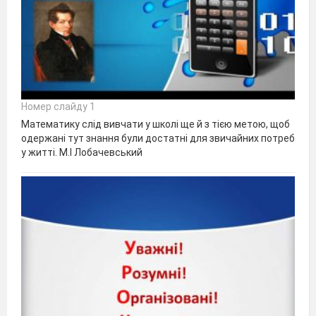
Номер слайду 1
Математику слід вивчати у школі ще й з тією метою, щоб
одержані тут знання були достатні для звичайних потреб
у житті. М.І Лобачевський