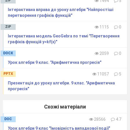
ZIP
1494
5
Інтерактивна вправа до уроку алгебри "Найпростіші
перетворення графіків функцій"
ZIP
1115
0
Інтерактивна модель GeoGebra по темі "Перетворення
графіків функцій y=kf(x)"
DOCX
2059
0
Урок алгебри 9 клас. "Арифметична прогресія"
PPTX
11057
5
Презентація до уроку алгебри. 9 клас. "Арифметична
прогресія"
Схожі матеріали
DOC
28566
4.7
Урок алгебри 9 клас "Імовірність випадкової події"