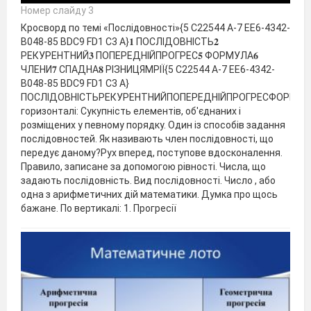
Номер слайду 3
Кросворд по темі «Послідовності»{5 C22544 A-7 EE6-4342-
B048-85 BDC9 FD1 C3 A}𝟏 ПОСЛІДОВНІСТЬ𝟐
РЕКУРЕНТНИЙ𝟑 ПОПЕРЕДНІЙПРОГРЕС𝟓 ФОРМУЛА𝟔
ЧЛЕНИ𝟕 СПАДНА𝟖 РІЗНИЦЯМРІЇ{5 C22544 A-7 EE6-4342-
B048-85 BDC9 FD1 C3 A}
ПОСЛІДОВНІСТЬРЕКУРЕНТНИЙПОПЕРЕДНІЙПРОГРЕСФОРМУЛАЧ
горизонталі: Сукупність елементів, об'єднаних і
розміщених у певному порядку. Один із способів задання
послідовностей. Як називають член послідовності, що
передує даному?Рух вперед, поступове вдосконалення.
Правило, записане за допомогою рівності. Числа, що
задають послідовність. Вид послідовності. Число , або
одна з арифметичних дій математики. Думка про щось
бажане. По вертикалі: 1. Прогресії