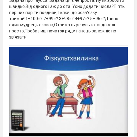
Задача про Гаусса. Задача ця є непроста: Ну як зробити
швидко,Від одного і аж до ста. Усно додати числа?П'ять
перших пар ти поєднай, І ключ до розв'язку
тримай!1+100=? 2+99=? 3+98=? 4+97=? 5+96=?Давно
один мудрець сказав,Отримать результати, доволі
просто,Треба лиш початок ряду і кінець залежністю
зв'язати!