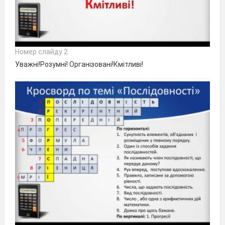
Номер слайду 2
Уважні!Розумні! Організовані!Кмітливі!