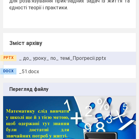
для розв'язування прик-ладних задач із життя та
єдності теорії і практики.
Зміст архіву
_ до_ уроку_ по_ темі_Прогресії.pptx
PPTX
_51.docx
DOCX
Перегляд файлу