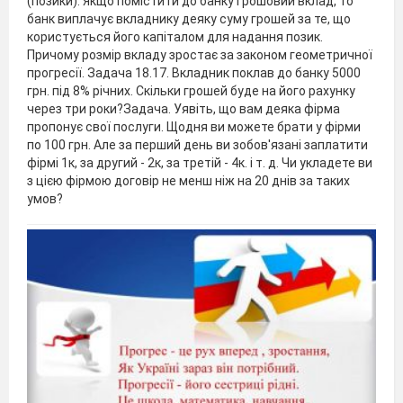
(позики). Якщо помістити до банку грошовий вклад, то
банк виплачує вкладнику деяку суму грошей за те, що
користується його капіталом для надання позик.
Причому розмір вкладу зростає за законом геометричної
прогресії. Задача 18.17. Вкладник поклав до банку 5000
грн. під 8% річних. Скільки грошей буде на його рахунку
через три роки?Задача. Уявіть, що вам деяка фірма
пропонує свої послуги. Щодня ви можете брати у фірми
по 100 грн. Але за перший день ви зобов'язані заплатити
фірмі 1к, за другий - 2к, за третій - 4к. і т. д. Чи укладете ви
з цією фірмою договір не менш ніж на 20 днів за таких
умов?