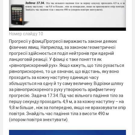
Номер слайду 10
Прогресії у фізиціПрогресії виражають закони деяких
фізичних явищ. Наприклад, за законом геометричної
прогресії здійснюється поділ нейтронів при ядерній
ланцюговій реакції. У фізиці є таке поняття як
«рівноприскорений рух». Якщо кажуть, що тіло рухається
рівноприскорено, то це означає, що відстань, яку воно
проходить за кожну наступну одиницю часу
збільшується на одну й ту саму величину. Відрізки шляху
за рівноприскореного руху утворюють арифметичну
прогресію. Задача 17.34. Під час вільного падіння тіло за
першу секунду проходить 4,9 м, а за кожну наступну – на
9,8 м більше , ніж за попередню, якщо не враховувати опір
повітря. Знайдіть час падіння тіла з висоти 490 м
(опором повітря знехтувати).