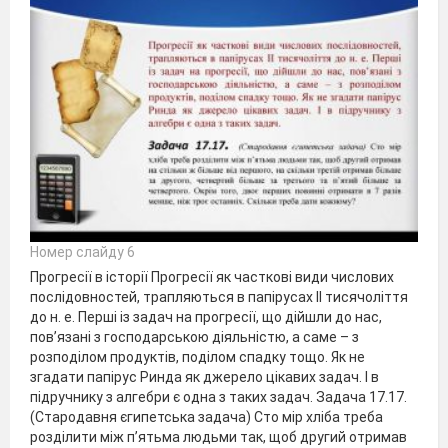
Номер слайду 6
Прогресії в історії Прогресії як часткові види числових
послідовностей, трапляються в папірусах ІІ тисячоліття
до н. е. Перші із задач на прогресії, що дійшли до нас,
пов’язані з господарською діяльністю, а саме – з
розподілом продуктів, поділом спадку тощо. Як не
згадати папірус Ринда як джерело цікавих задач. І в
підручнику з алгебри є одна з таких задач. Задача 17.17.
(Стародавня єгипетська задача) Сто мір хліба треба
розділити між п’ятьма людьми так, щоб другий отримав