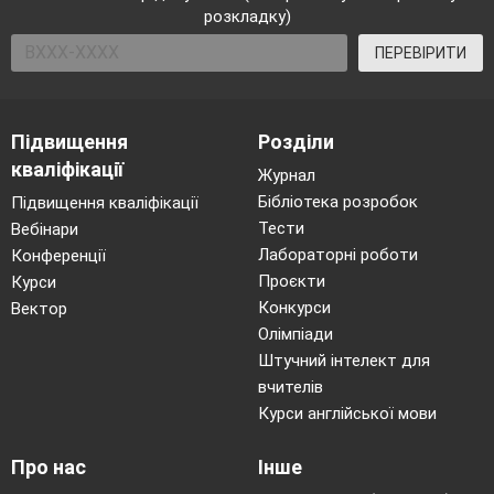
розкладку)
ПЕРЕВІРИТИ
Підвищення
Розділи
кваліфікації
Журнал
Бібліотека розробок
Підвищення кваліфікації
Тести
Вебінари
Лабораторні роботи
Конференції
Проєкти
Курси
Конкурси
Вектор
Олімпіади
Штучний інтелект для
вчителів
Курси англійської мови
Про нас
Інше