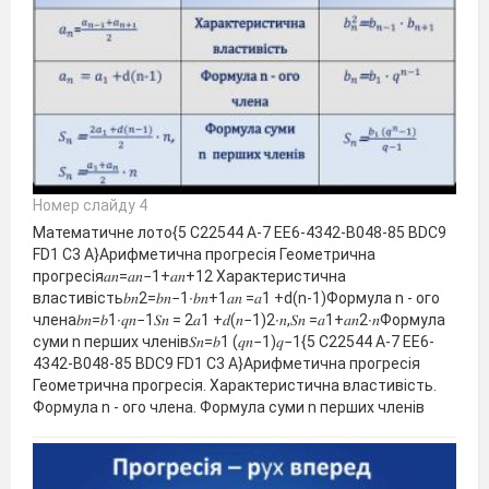
Номер слайду 4
Математичне лото{5 C22544 A-7 EE6-4342-B048-85 BDC9
FD1 C3 A}Арифметична прогресія Геометрична
прогресія𝑎𝑛=𝑎𝑛−1+𝑎𝑛+12 Характеристична
властивість𝑏𝑛2=𝑏𝑛−1∙𝑏𝑛+1𝑎𝑛 =𝑎1 +d(n-1)Формула n - ого
члена𝑏𝑛=𝑏1∙𝑞𝑛−1𝑆𝑛 = 2𝑎1 +𝑑(𝑛−1)2∙𝑛,𝑆𝑛 =𝑎1+𝑎𝑛2∙𝑛Формула
суми n перших членів𝑆𝑛=𝑏1 (𝑞𝑛−1)𝑞−1{5 C22544 A-7 EE6-
4342-B048-85 BDC9 FD1 C3 A}Арифметична прогресія
Геометрична прогресія. Характеристична властивість.
Формула n - ого члена. Формула суми n перших членів