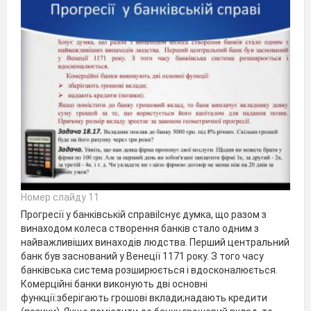
Номер слайду 11
Прогресії у банківській справіІснує думка, що разом з
винаходом колеса створення банків стало одним з
найважливіших винаходів людства. Перший центральний
банк був заснований у Венеції 1171 року. З того часу
банківська система розширюється і вдосконалюється.
Комерційні банки виконують дві основні
функції:зберігають грошові вклади;надають кредити