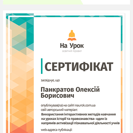
речення. Зробити звуковий розбір слова «
осінній»
V
ІІІ. Гра «побудуй так само»
: вчитель будує із
цеглинок різні комбінації, показує дітям три
секунди, діти відтворюють по пам’яті
побачене.
ІХ. Рефлексія. Вправа «мікрофон
»: який вид
роботи на уроці сподобався найбільше? Який у
вас зараз настрій ? – покажіть цеглинку.
Підготувала Шаповалова О.О.