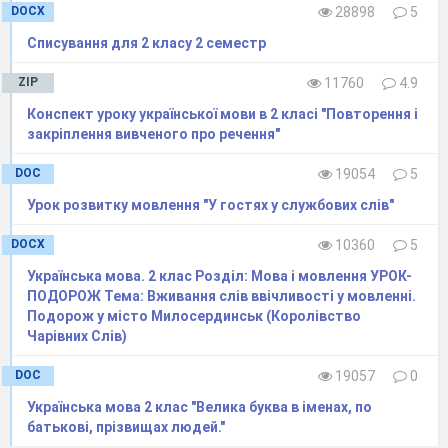
DOCX
28898
5
Списування для 2 класу 2 семестр
ZIP
11760
4.9
Конспект уроку української мови в 2 класі "Повторення і
закріплення вивченого про речення"
DOC
19054
5
Урок розвитку мовлення "У гостях у службових слів"
DOCX
10360
5
Українська мова. 2 клас Розділ: Мова і мовлення УРОК-
ПОДОРОЖ Тема: Вживання слів ввічливості у мовленні.
Подорож у місто Милосердинськ (Королівство
Чарівних Слів)
DOC
19057
0
Українська мова 2 клас "Велика буква в іменах, по
батькові, прізвищах людей."