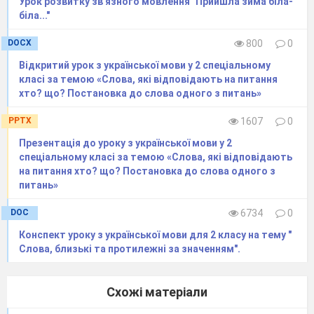
Урок розвитку зв'язного мовлення "Прийшла зима біла-
біла..."
DOCX
800
0
Відкритий урок з української мови у 2 спеціальному
класі за темою «Слова, які відповідають на питання
хто? що? Постановка до слова одного з питань»
PPTX
1607
0
Презентація до уроку з української мови у 2
спеціальному класі за темою «Слова, які відповідають
на питання хто? що? Постановка до слова одного з
питань»
DOC
6734
0
Конспект уроку з української мови для 2 класу на тему "
Слова, близькі та протилежні за значенням".
Схожі матеріали