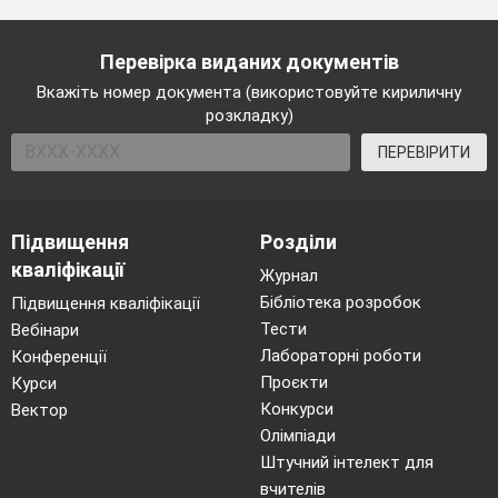
Перевірка виданих документів
Вкажіть номер документа (використовуйте кириличну
розкладку)
ПЕРЕВІРИТИ
Підвищення
Розділи
кваліфікації
Журнал
Бібліотека розробок
Підвищення кваліфікації
Тести
Вебінари
Лабораторні роботи
Конференції
Проєкти
Курси
Конкурси
Вектор
Олімпіади
Штучний інтелект для
вчителів