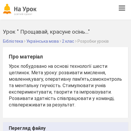
Tog
navi
Урок " Прощавай, красуне осінь..."
Бібліотека
Українська мова
2 клас
Розробки уроків
Про матеріал
Урок побудовано на основі технології шести
цеглинок. Мета уроку: розвивати мислення,
мовлення,увагу, оперативну пам'ять,самоконтроль
та ментальну гнучкість. Стимулювати учнів
експериментувати, творити та імпровізувати.
Розвивати здатність співпрацювати у команді,
співпереживати за результат.
Перегляд файлу