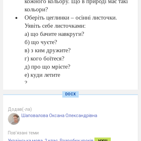
кожного кольору. Що в природі має такі
кольори?
Оберіть цеглинки – осінні листочки.
Уявіть себе листочками:
а) що бачите навкруги?
б) що чуєте?
в) з ким дружите?
г) кого боїтеся?
д) про що мрієте?
е) куди летите
?
ІІІ. Вправа « схованка»
: заховайте мою
DOCX
розповідь в цеглинки. Вчитель читає текст, а
діти викладають цеглинки одна на одну
Додав(-ла)
відповідно до тексту.
Шаповалова Оксана Олександрівна
Вже стало холодним
небо
. Проте
Пов’язані теми
яскраво світить
сонечко.
Пухнасті
ялинки
Українська мова
,
2 клас
,
Розробки уроків
НУШ