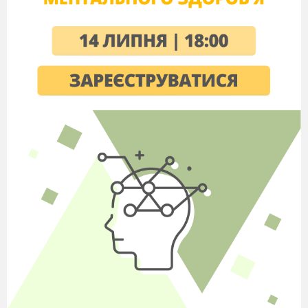
V
. Робота в парах
:
- придумайте свою історію про осінь, заховайте
її в цеглинки, розкажіть (пари презентують свої
розповіді)
- складіть із цеглинок пташку, придумайте про
неї осінню історію, розкажіть (пари
презентують свої розповіді)
V
І. Інтерактивна гра « сенкан».
Вчитель
записує на дошці.
Що? – осінь
Яка? – золота, щедра, гарна
Що робить? –
дує, обриває, дарує
Речення – Щедра осінь дарує подарунки.
Висновок – Осінь – дуже гарна пора
року.
V
ІІ. Робота в зошитах
: записати складене