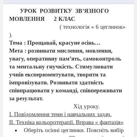
УРОК
РОЗВИТКУ
ЗВ’ЯЗНОГО
МОВЛЕННЯ
2 КЛАС
( технологія « 6 цеглинок»
).
Тема : Прощавай, красуне осінь…
Мета : розвивати мислення, мовлення,
увагу, оперативну пам’ять, самоконтроль
та ментальну гнучкість. Стимулювати
учнів експериментувати, творити та
імпровізувати. Розвивати здатність
співпрацювати у команді, співпереживати
за результат.
Хід уроку.
І. Повідомлення теми і навчальних задач.
ІІ. Техніка кольоротерапії. Вправа « фантазія»
Оберіть осінні цеглинки. Поясніть вибір