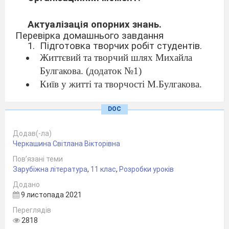
Актуалізація опорних знань.
Перевірка домашнього завдання
1.
Підготовка творчих робіт студентів.
Життєвий та творчий шлях Михайла
Булгакова. (додаток №1)
Київ у житті та творчості М.Булгакова.
(додаток №2)
Історія створення та джерела роману
DOC
М.Булгакова «Майстер і Маргарита».
Додав(-ла)
(додаток №3)
Черкашина Світлана Вікторівна
Пов’язані теми
Створення психологічного портрету
Зарубіжна література
,
11 клас
,
Розробки уроків
письменника.
Додано
Завдання № 1
9 листопада 2021
За допомогою чистого листа аркушу та
Переглядів
кольорових фломастерів ви маєте
2818