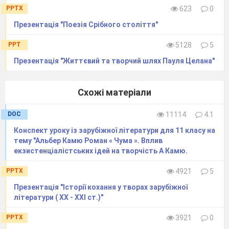
PPTX
623
0
…тож хто ти, нарешті?
Презентація "Поезія Срібного століття"
— Я — частина тієї сили, що вічно хоче
зла і вічно творить благо.
PPT
5128
5
Й. Ґете
Презентація "Життєвий та творчий шлях Пауля Целана"
Формулювання теми та мети уроку
Схожі матеріали
Тема заняття
«Майстер і Маргарита»
Булгакова, як роман-міф, його джерела,
DOC
11114
4.1
мотиви, поєднання реальності та
Конспект уроку із зарубіжної літератури для 11 класу на
фантастики в романі.
тему "Альбер Камю Роман « Чума ». Вплив
ПЛАН:
екзистенціалістських ідей на творчість А Камю.
1..Жанр та тематика роману «Майстер і
PPTX
4921
5
Маргарита».
Презентація "Історії кохання у творах зарубіжної
2. Проблематика роману «Майстер і
літератури ( ХХ - ХХІ ст.)"
Маргарита».
3.Композиційна своєрідність роману
PPTX
3921
0
«Майстер і Маргарита». 4. Система образів