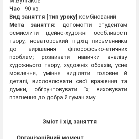
М.Булгаков
Час
90 хв.
Вид заняття [тип уроку]
комбінований
Мета заняття:
допомогти студентам
осмислити ідейно-художні осо
бливості
твору, новаторський підхід письменника
до вирішення філософсько-етичних
проблем; розвивати навички аналізу
художнього твору, художніх образів, усне
мовлення, уміння виділяти головне й
деталі, ви
словлювати свої враження та
думки, обґрунтовувати їх; виховувати
прагнення до добра й гуманізму.
Зміст і хід заняття
Організаційний момент.