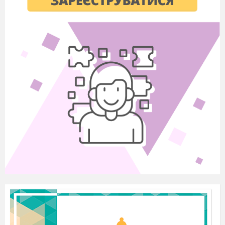
визначте, чим для Булгакова було м. Київ
у житті та творчості.
Київ у житті М.Булгакова
Київ у житті
М.Булгакова