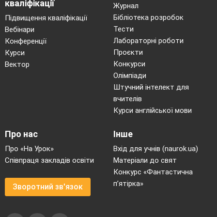
кваліфікації
Булгакова «Майстер і Маргарита»
Журнал
визначити доволі складно. Це сатиричний
Бібліотека розробок
Підвищення кваліфікації
Тести
та соціально-філософський роман-міф.
Вебінари
Лабораторні роботи
Конференції
З одного боку в романі використані
Проєкти
Курси
біблійські сюжети і мотиви: мотиви кінця
Конкурси
Вектор
світу, страшного суду, розплати за діла
Олімпіади
свої, які невіруючими людьми
Штучний інтелект для
прирівнюються до міфу. З іншого боку
вчителів
роман зображується в сатиричному ключі ,
Курси англійської мови
а саме соціальні та моральні пороки
сучасного Булгакову суспільства. Також
Про нас
Інше
письменник піднімає філософсько-етичну
Про «На Урок»
Вхід для учнів (naurok.ua)
проблему добра і зла, як дві складові
Співпраця закладів освіти
Матеріали до свят
одного цілого.
Конкурс «Фантастична
Тематика роману «Майстер і маргарита»
п’ятірка»
Зворотний зв'язок
В романі розкриваються наступні теми:
Добра;