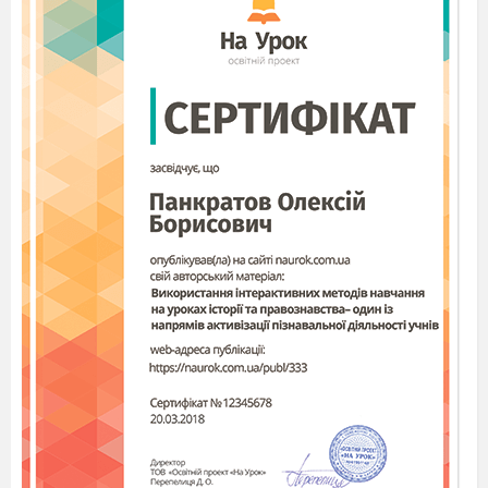
Мотивація навчальної діяльності учнів
Роман «Майстер і Маргарита» - є
вершиною творчості М.Булгакова. Це твір,
глибину якого не можна вичерпати.
Роман
не має аналогів у європейській літературі.
Він викликав справжній ажіотаж. Його не
просто читали, за ним жили.
Анна Ахматова назвала автора роману