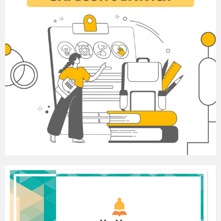
словами.
Мета.
Навчати дітей складати казку за
опорними словами;
удосконалювати навички грамотного
письма;
розширювати уявлення про лексичне
значення слова;
збагачувати словниковий запас учнів;
розвивати вміння вправно декламувати
вірші напам’ять, розуміти живопис та музику;
створювати у дітей піднесений настрій
від захоплення красою осінньої погоди;
плекати любов до рідного слова.
Обладнання.
Репродукції картин С.