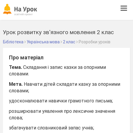
Tog
navi
Урок розвитку зв'язного мовлення 2 клас
Бібліотека
Українська мова
2 клас
Розробки уроків
Про матеріал
Тема.
Складання і запис казки за опорними
словами.
Мета.
Навчати дітей складати казку за опорними
словами;
удосконалювати навички грамотного письма;
розширювати уявлення про лексичне значення
слова;
збагачувати словниковий запас учнів;