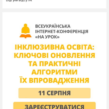
Відгуки відсутні
вчитель
Чистякова Г.О.
Тема.
Складання і запис казки за опорними