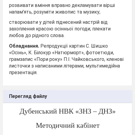
розвивати вміння вправно декламувати вірші
напам'ять, розуміти живопис та музику;
створювати у дітей піднесений настрій від
захоплення красою осінньої погоди; плекати
любов до рідного слова.
Обладнання.
Репродукції картин С. Шишко
«Осінь», К. Білокур «Натюрморт», фотоетюди,
грамзапис «Пори року» П.І. Чайковського, кленові
листочки з написаними літерами, мультимедійна
презентація.
Перегляд файлу
Дубенський НВК «ЗНЗ – ДНЗ»
Методичний кабінет