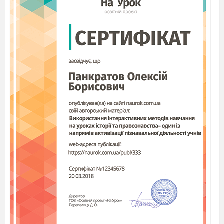
Шишко «Осінь», К. Білокур «Натюрморт»,
фотоетюди, грамзапис «Пори року» П.І.
Чайковського, кленові листочки з написаними
літерами, мультимедійна презентація.
Зміст уроку
(Урок проводиться після екскурсії до
шкільного саду в погожу днину жовтня. Слід
звернути увагу учнів на сумну урочистість
осіннього вбрання дерев, яскравість осінніх
квітів, вчити дітей відчувати звуки і запахи
осені.)
І. Організація класу
(Слайд 1)