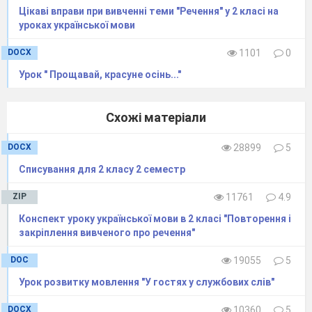
Лист зриває.
Цікаві вправи при вивченні теми "Речення" у 2 класі на
уроках української мови
Холодком повіває,
Все сумним навкруг стає.
DOCX
1101
0
Про кого розповідається?
–
Урок " Прощавай, красуне осінь..."
Чому думаєте, що це осінь?
–
А які дарунки роздає?
–
Схожі матеріали
Як розумієте вислів «Жовту фарбу
–
DOCX
28899
5
розливає …»?
Списування для 2 класу 2 семестр
ІІІ. Оголошення теми і мети уроку
Сьогодні на уроці будемо говорити про
–
ZIP
11761
4.9
осінь. Тема уроку «На павутинці приліта осінь
Конспект уроку української мови в 2 класі "Повторення і
люба, золота». Ми будемо навчатись складати
закріплення вивченого про речення"
казку про осінь.
DOC
19055
5
І
V
. Створення мовленнєвої ситуації
Урок розвитку мовлення "У гостях у службових слів"
(Робота над матеріалом теми)
Отже, нам треба підібрати такі слова,
–
DOCX
10360
5