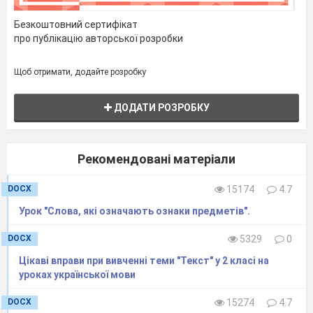
Пролунав дзвінок.
Безкоштовний сертифікат
Починаємо урок.
про публікацію авторської розробки
Працюватимем старанно,
Щоб почути у кінці,
Щоб отримати, додайте розробку
Що у нашім
другім класі
Діти просто молодці.
ДОДАТИ РОЗРОБКУ
ІІ. Актуалізація опорних знань
(Формування задуму висловлювань)
Рекомендовані матеріали
Послухайте вірш.
–
DOCX
15174
4.7
Урок "Слова, які означають ознаки предметів".
(Слайд 2)
DOCX
5329
0
Лісом, садом і городом походжає
Цікаві вправи при вивченні теми "Текст" у 2 класі на
Подарунки роздає.
уроках української мови
Жовту фарбу розливає на дерева
і кущі,
DOCX
15274
4.7