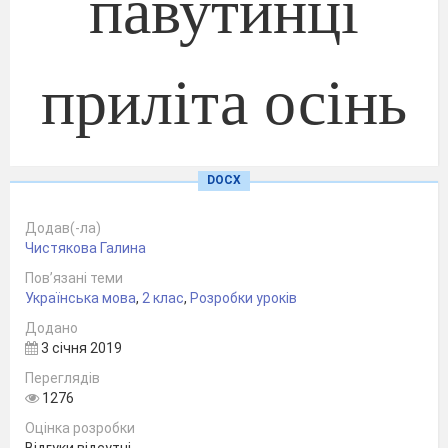
павутинці
приліта осінь
люба, золота»
DOCX
Додав(-ла)
Чистякова Галина
(складання казки за
Пов’язані теми
опорними словами)
Українська мова
,
2 клас
,
Розробки уроків
Додано
3 січня 2019
Переглядів
1276
Підготувала
Оцінка розробки