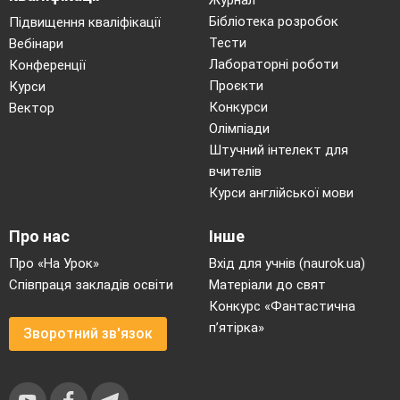
Журнал
осені художники. Погляньте на полотно. Чи
Бібліотека розробок
Підвищення кваліфікації
таку осінь бачили ви, гуляючи у парку?
Тести
Вебінари
Який колір переважає?
–
Лабораторні роботи
Конференції
Яке небо?
–
Проєкти
Курси
Як ви гадаєте, як назвав свою картину
Конкурси
Вектор
–
Олімпіади
художник?
Штучний інтелект для
Чи сподобались вам осінні кольори?
–
вчителів
Чим?
Курси англійської мови
Пригадайте, як шурхотіло листя у вас під
–
Про нас
Інше
ногами, коли ви ходили у парку.
V
. Складання осіннього вінка із слів
Про «На Урок»
Вхід для учнів (naurok.ua)
Співпраця закладів освіти
Матеріали до свят
(Робота над словом)
Конкурс «Фантастична
У вас на парті лежать листочки. А в мене
–
п’ятірка»
Зворотний зв'язок
чудовий вінок з калини. Давайте на кожному
листочку напишемо дії, які виконує осінь.
(Дарує, милує, чарує, фарбує, одягає, сіє,