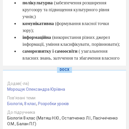
полікультурна
(забезпечення розширення
кругозору та підвищення культурного рівня
учнів;)
комунікативна
(формування власної точки
зору);
інформаційна
(використання різних джерел
інформації, уміння класифікувати, порівнювати);
саморозвитку і самоосвіти
( узагальнення
власних знань, залучення та збагачення власного
досвіду).
DOCX
Очікувальні результати:
- діяльність
:
розпізнає органи травлення описує дію
Додав(-ла)
ферментів на їжу;
Морощук Олександра Юріївна
- знання:
оперує термінами, називає органи травної
Пов’язані теми
системи, характеризує процеси травлення, наводить
Біологія
,
8 клас
,
Розробки уроків
приклади ферментів, пояснює роль травних ферментів,
До підручника
печінки і підшлункової залози в травленні;
Біологія 8 клас (Матяш Н.Ю., Остапченко Л.І., Пасічніченко
- ставлення:
висловлює судження та усвідомлює
О.М., Балан П.Г.)
значення травної системи.