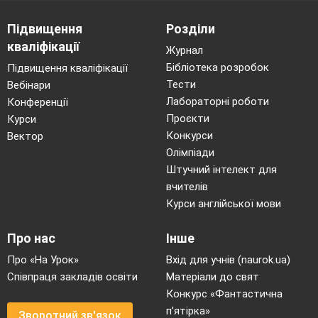
Підвищення
Розділи
кваліфікації
Журнал
Бібліотека розробок
Підвищення кваліфікації
Тести
Вебінари
Лабораторні роботи
Конференції
Проєкти
Курси
Конкурси
Вектор
Олімпіади
Штучний інтелект для
вчителів
Курси англійської мови
Загальний огляд травної системи людини.
(
Робота з підручником, таблицею «Травна система»,
Про нас
Інше
складання опорної схеми)
Про «На Урок»
Вхід для учнів (naurok.ua)
Співпраця закладів освіти
Матеріали до свят
Конкурс «Фантастична
п’ятірка»
Зворотний зв'язок