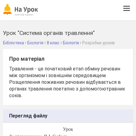
Tog
navi
Урок "Система органів травлення"
Бібліотека
Біологія
8 клас
Біологія
Розробки уроків
Про матеріал
Травлення - це початковий етап обміну речовин
між організмом і зовнішнім середовищем.
Розщеплення поживних речовин відбувається в
органах травлення поетапно з допомогоютравних
соків.
Перегляд файлу
Урок