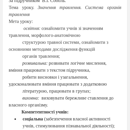
За підручником
В.І. Соболь.
Тема уроку.
Значення травлення. Система органів
травлення
Мета уроку:
освітня:
ознайомити учнів зі значенням
травлення, морфолого-анатомічною
структурою травної системи, ознайомити з
основними методами дослідження функцій
органів травлення;
розвивальна:
розвивати логічне мислення,
вміння працювати з текстом підручника,
робити висновки і узагальнення,
удосконалювати вміння працювати з додатковою
літературою, працювати в групах;
виховна:
виховувати бережливе ставлення до
власного організму.
Компетентності учнів:
соціальна
(забезпечення власної активності
учнів, стимулювання пізнавальної діяльності);