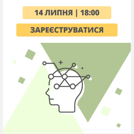
Основні поживні речовини — ...
(білки,
жири, вуглеводи).
Тип живлення людини — ...
(гетеротрофний).
Травлення здійснюється за рахунок...
{травних соків).
Сукупність усіх хімічних перетворень
речовин в організмі з моменту надходження до моменту
виведення продуктів розпаду називається ...
(обмін
речовин).
Багато вітаміну С міститься в
…( чорній
смородині, лимоні, шипшині).
Білки розщеплюються до...
(амінокислот).
Жири розщеплюються до...
(жирних
кислот і глі­церину).
Складні вуглеводи розщеплюються до...
(глюкози).
Розщеплення (розкладання) поживних
речовин на простіші сполуки це …
(дисиміляція)