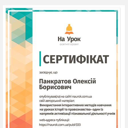
Потреба людини в поживних речовинах
визначається …
(масою, віком,
руховою активністю).
За відсутності вітамінів виникає
захворювання… (
авітаміноз)
.
За нестачі вітамінів виникає захворювання
…( гіповітаміноз)
.
ІІІ.
Мотивація навчальної діяльності
Прийом «Дивуй»
Людина з’їдає за рік в середньому 500 кг їжі.
Загальна довжина травної системи дорослої
людини становить близько 9 метрів.
Потрібно близько 72 годин, щоб перетравити
святкову вечерю. Першими перетравлюються вуглеводи
(хліб, пироги, печиво, кекси), потім перетравлюються
білки (наприклад, смажена курка), і найдовше
перетравлюються жири, включаючи соуси та вершки з
тістечок.
IV. Повідомлення теми, мети, завдань уроку
- Які системи органів зображені на малюнках?