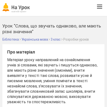
Tog
navi
Урок "Слова, що звучать однаково, але мають
різні значення"
Бібліотека
Українська мова
3 клас
Розробки уроків
Про матеріал
Матеріал уроку направлений на ознайомлення
учнів зі словами, які звучать і пишуться однаково,
але мають різне значення (омоніми), вчити
виявляти у тексті такі слова; розвивати усне й
писемне мовлення, уміння помічати в тексті
незнайомі слова, з’ясовувати їх значення,
збагачувати словниковий запас школярів, вчити
спілкуватися державною мовою; виховувати
уважність та спостережливість.