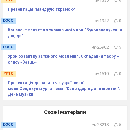
PPTX
1335
0
слів, які використовуються в мові як засіб
влучної передачі думки? (фрезеологізми).
Презентація "Мандрую Україною"
Наведіть приклади – ані пари з вуст – мовчати,
DOCX
1947
0
водити за носа – обманювати.
Конспект заняття з української мови. "Буквосполучення
дж, дз".
3. Каліграфічна
хвилинка+словникова робота
DOCX
26902
5
-
Відгадайте, яке слово зашифроване.
Урок розвитку зв'язного мовлення. Складання твору –
опису «Заєць»
рКияцни
PPTX
1510
0
Презентація до заняття з української
мови.Соціокультурна тема: "Календарні дати жовтня".
2
1
3
7
6
4 5
День музики
Що за слово зашифроване? (Криниця)
Схожі матеріали
Що означає це слово?
DOCX
23213
5
Криниця
- глибоко викопана й