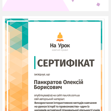
Яке це переносне значення слова?
Оцінювання учнів.
Ви виконали
завдання на карточці. На додаткові запитання
відповіли, молодці.
Асоціативний кущ «Слово»
Яке значення мають слова? (пряме
і переносне). Наведіть приклади – золота
каблучка, золота мла
Як називаються слова, протилежні
за значенням? (антоніми). Наведіть приклади –
чорний-білий, високий-низький.
Як називаються слова, близькі за
значенням? (Синоніми). Наведіть приклади –
говорити-казати, мовити. Екзамен-іспит,
випробування