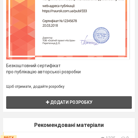
Як називаються слова, які мають
багато значень? (багатозначні)
Безкоштовний сертифікат
про публікацію авторської розробки
Щоб отримати, додайте розробку
ДОДАТИ РОЗРОБКУ
Наведіть приклади –замок – будівля,
замок – що відкривають двері.
Рекомендовані матеріали
Як називають стійкі сполучення