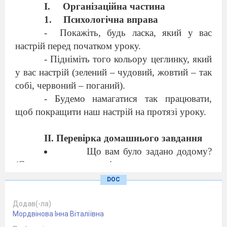
Організаційна частина
Психологічна вправа
-
Покажіть, будь ласка, який у вас
настрій перед початком уроку.
- Підніміть того кольору цеглинку, який
у вас настрій (зелений – чудовий, жовтий – так
собі, червоний – поганий).
- Будемо намагатися так працювати,
щоб покращити наш настрій на протязі уроку.
II. Перевірка домашнього завдання
Що вам було задано додому?
(Скласти речення зі словом земля, яке
вживається в таких значеннях – планета, берег,
DOC
город)
Мої речення
Додав(-ла)
Мордвінова Інна Віталіївна
Земля – третя по порядку від