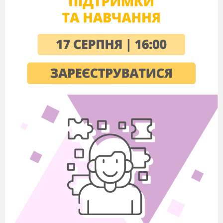
Актуалізація опорних знань
Робота на картках
Картка 1
Підкреслити головні і другорядні
члени речення.
Вузенька стежка підбігла до кручі.
Картка 2
Підкреслити словосполучення, які
вжито в переносному значенні.
Веселі бджоли, золота каблучка, золоті
руки, тепла осінь, замовкло поле.
Перевірка
Чи правильно визначили головні і
другорядні члени речення?
Що виражає речення?
Які є речення за метою
висловлювання?