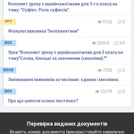
захищена цямринами від обвалів яма
Конспект уроку з української мови для 3-го класу на
тему: "Суфікс. Роль суфіксів".
для добування води з водоносних
шарів землі; колодязь.
PPT
9122
5
Криниця
–джерело.
Фізкультхвилинка "Інопланетяни"
Криниця
- скарбниця чого-небудь.
Отже ,сьогодні ми повторимо
DOC
28364
4.9
написання літери ка.
Урок "Конспект уроку з української мови для 3 класу на
Велика буква
"К"
складається з
тему"Слова, близькі за значенням (синоніми).""
трьох елементів. Починається, як і буква "І",
DOCX
7200
0
продовжується прямою похилою, яка біля
Змінювання іменників за числами: однина і множина.
нижньої рядкової лінії заокруглюється вліво,
як у великих буквах/, /,
Т, Н.
Другий елемент
DOC
10379
0
почина
ється трохи нижче міжрядкової, біля неї
Про що шепоче осіннє листячко?
заокруглюється вліво і ведеться похило вниз, а
не доходячи верхньої рядкової лінії, повертає
вліво до пер
шого елемента. Звідти починається
Перевірка виданих документів
третій елемент, який пишеться по дру
гому до
Вкажіть номер документа (використовуйте кириличну