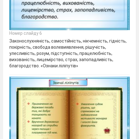
Номер слайду 6
Законослухняність, самостійність, нікчемність, гідність,
покірність, свобода волевиявлення, рішучість,
улесливість, розум, підступність, працелюбність,
вихованість, лицемірство, страх, запопадливість,
благородство. «Ознаки ліліпутів»