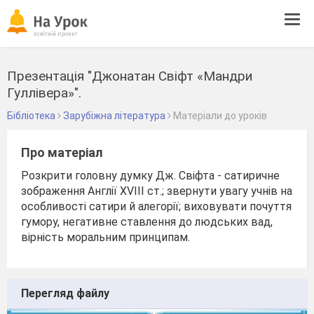
Tog
navi
Презентація "Джонатан Свіфт «Мандри
Гуллівера»".
Бібліотека
Зарубіжна література
Матеріали до уроків
Про матеріал
Розкрити головну думку Дж. Свіфта - сатиричне
зображення Англії XVIII ст.; звернути увагу учнів на
особливості сатири й алегорії; виховувати почуття
гумору, негативне ставлення до людських вад,
вірність моральним принципам.
Перегляд файлу