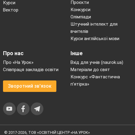
Проєкти
Курси
Конкурси
Вектор
Олімпіади
Штучний інтелект для
вчителів
Курси англійської мови
Про нас
Інше
Про «На Урок»
Вхід для учнів (naurok.ua)
Співпраця закладів освіти
Матеріали до свят
Конкурс «Фантастична
п’ятірка»
Зворотний зв'язок
© 2017-2026, ТОВ «ОСВІТНІЙ ЦЕНТР «НА УРОК»