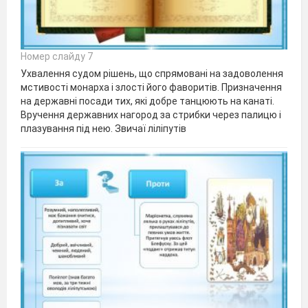
Номер слайду 7
Ухвалення судом рішень, що спрямовані на задоволення
мстивості монарха і злості його фаворитів. Призначення
на державні посади тих, які добре танцюють на канаті.
Вручення державних нагород за стрибки через палицю і
плазування під нею. Звичаї ліліпутів