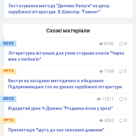
Застосування методу "Дилема Хельги" на уроці
зарубіжної літератури. В.Шекспір. "Гамлет"
Схожі матеріали
DOCX
6945
0
Літературна вітальня для учнів старших класів "Через
віки з любов'ю"
PPTX
7168
5
Виступ на засіданні методичного обєднання
Підприємницьке тло на уроках зарубіжної літератури
DOCX
17211
5
Відкритий урок Ч.Діккенс "Різдвяна пісня у прозі"
PPTX
4382
0
Презентація "Ідуть до нас сказання давнини"