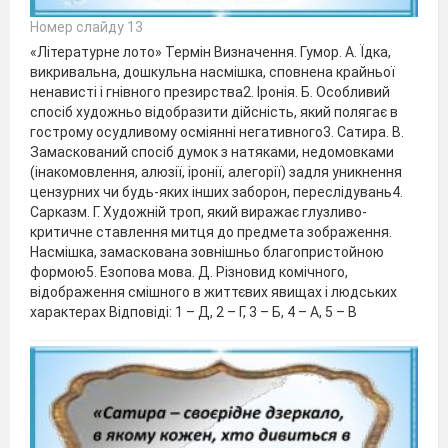
Номер слайду 13
«Літературне лото» Термін Визначення. Гумор. А. Їдка,
викривальна, дошкульна насмішка, сповнена крайньої
ненависті і гнівного презирства2. Іронія. Б. Особливий
спосіб художньо відобразити дійсність, який полягає в
гострому осудливому осміянні негативного3. Сатира. В.
Замаскований спосіб думок з натяками, недомовками
(інакомовлення, алюзії, іронії, алегорії) задля уникнення
цензурних чи будь-яких інших заборон, переслідувань4.
Сарказм. Г. Художній троп, який виражає глузливо-
критичне ставлення митця до предмета зображення.
Насмішка, замаскована зовнішньо благопристойною
формою5. Езопова мова. Д. Різновид комічного,
відображення смішного в життєвих явищах і людських
характерах Відповіді: 1 – Д, 2 – Г, 3 – Б, 4 – А, 5 – В