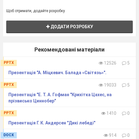
Щоб отримати, додайте розробку
ДОДАТИ РОЗРОБКУ
Рекомендовані матеріали
PPTX
12526
5
Презентація "А. Міцкевич. Балада «Світязь»".
PPTX
19033
5
Презентація "Е. Т. А. Гофман "Крихітка Цахес, на
прізвисько Циннобер"
PPTX
1410
0
Презентація Г. К. Андерсен "Дикі лебеді"
DOCX
914
0