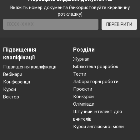
Вкажіть номер документа (використовуйте кириличну
розкладку)
ПЕРЕВІРИТИ
Підвищення
Розділи
кваліфікації
Журнал
Бібліотека розробок
Підвищення кваліфікації
Тести
Вебінари
Лабораторні роботи
Конференції
Проєкти
Курси
Конкурси
Вектор
Олімпіади
Штучний інтелект для
вчителів
Курси англійської мови