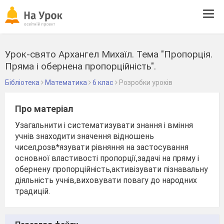
Tog
navi
Урок-свято Архангел Михаїл. Тема "Пропорція.
Пряма і обернена пропорційність".
Бібліотека
Математика
6 клас
Розробки уроків
Про матеріал
Узагальнити і систематизувати знання і вміння
учнів знаходити значення відношень
чисел,розв*язувати рівняння на застосування
основної властивості пропорції,задачі на пряму і
обернену пропорційність,активізувати пізнавальну
діяльність учнів,виховувати повагу до народних
традицій.