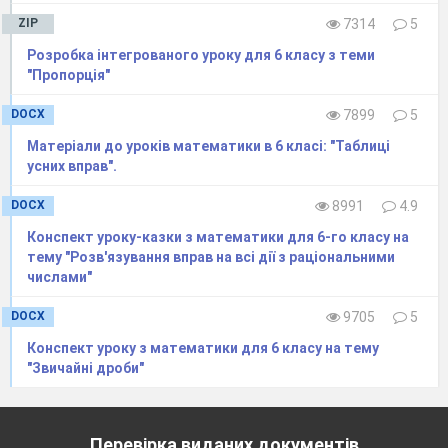
ZIP
7314
5
Розробка інтегрованого уроку для 6 класу з теми
"Пропорція"
DOCX
7899
5
Матеріали до уроків математики в 6 класі: "Таблиці
усних вправ".
DOCX
8991
4.9
Конспект уроку-казки з математики для 6-го класу на
тему "Розв'язування вправ на всі дії з раціональними
числами"
DOCX
9705
5
Конспект уроку з математики для 6 класу на тему
"Звичайні дроби"
Перевірка виданих документів