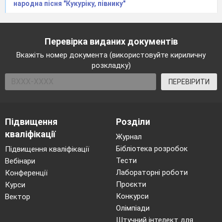
народна пісня "Кукуріку, півнику"
Перевірка виданих документів
Вкажіть номер документа (використовуйте кириличну
розкладку)
ПЕРЕВІРИТИ
Підвищення
Розділи
кваліфікації
Журнал
Бібліотека розробок
Підвищення кваліфікації
Тести
Вебінари
Лабораторні роботи
Конференції
Проєкти
Курси
Конкурси
Вектор
Олімпіади
Штучний інтелект для