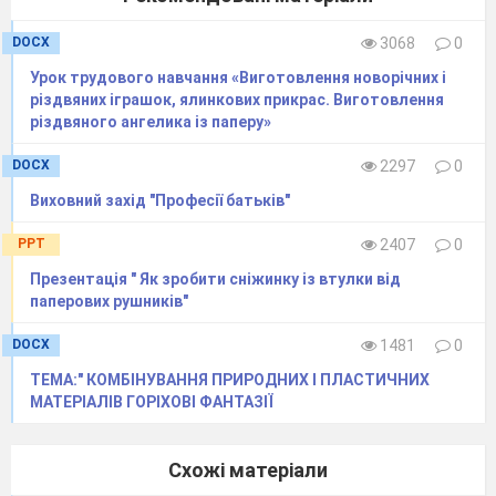
DOCX
3068
0
Урок трудового навчання «Виготовлення новорічних і
різдвяних іграшок, ялинкових прикрас. Виготовлення
різдвяного ангелика із паперу»
DOCX
2297
0
Виховний захід "Професії батьків"
PPT
2407
0
Презентація " Як зробити сніжинку із втулки від
паперових рушників"
DOCX
1481
0
ТЕМА:" КОМБІНУВАННЯ ПРИРОДНИХ І ПЛАСТИЧНИХ
МАТЕРІАЛІВ ГОРІХОВІ ФАНТАЗІЇ
Схожі матеріали