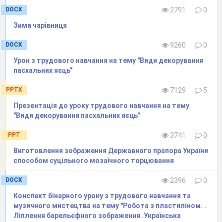
DOCX
2791
0
Зима чарівниця
DOCX
9260
0
Урок з трудового навчання на тему "Види декорування
пасхальних яєць"
PPTX
7129
5
Презентація до уроку трудового навчання на тему
"Види декорування пасхальних яєць"
PPT
3741
0
Виготовлення зображення Державного прапора України
способом суцільного мозаїчного торцювання
DOCX
2396
0
Конспект бінарного уроку з трудового навчання та
музичного мистецтва на тему "Робота з пластиліном. .
Ліплення барельєфного зображення .Українська