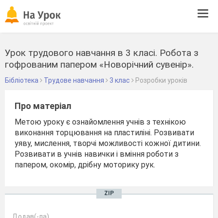
Tog
navi
Урок трудового навчання в 3 класі. Робота з
гофрованим папером «Новорічний сувенір».
Бібліотека
Трудове навчання
3 клас
Розробки уроків
Про матеріал
Метою уроку є ознайомлення учнів з технікою
виконання торцювання на пластиліні. Розвивати
уяву, мислення, творчі можливості кожної дитини.
Розвивати в учнів навички і вміння роботи з
папером, окомір, дрібну моторику рук.
ZIP
Додав(-ла)