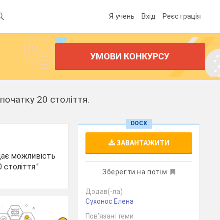
Я учень
Вхід
Реєстрація
УМОВИ КОНКУРСУ
 початку 20 століття.
DOCX
ЗАВАНТАЖИТИ
;дає можливість
 століття."
Зберегти на потім
Додав(-ла)
Сухонос Елена
Пов’язані теми