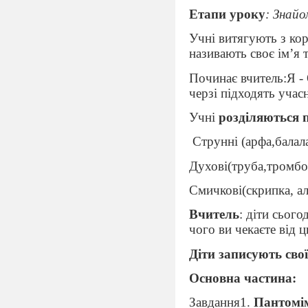
Етапи уроку
: Знай
Учні витягують з ко
називають своє ім’я 
Починає вчитель:Я -
черзі підходять учас
Учні
розділяються 
Струнні (арфа,балала
Духові(труба,тромбон
Смичкові(скрипка, ал
Вчитель
: діти сьог
чого ви чекаєте від 
Діти записують сво
Основна частина:
Завдання1.
Пантомі