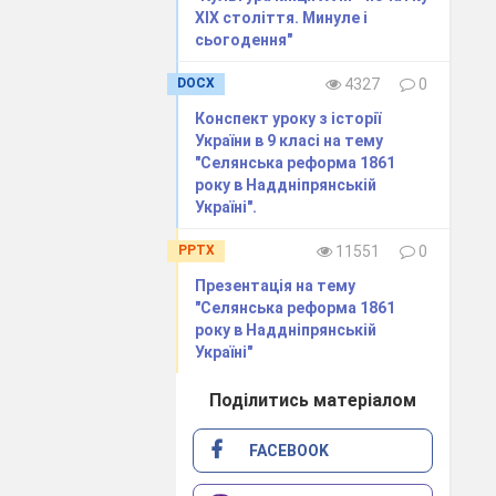
ХІХ століття. Минуле і
сьогодення"
DOCX
4327
0
Конспект уроку з історії
України в 9 класі на тему
"Селянська реформа 1861
року в Наддніпрянській
у
беруть
а
од
них
,
Україні".
ні
ви
без
мила
,—
PPTX
11551
0
Презентація на тему
м
тут
зайтись
—
"Селянська реформа 1861
року в Наддніпрянській
зять
Мусатов
і
,—
Україні"
Поділитись матеріалом
ак
пойду
то
так
,
FACEBOOK