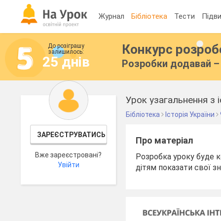
Журнал
Бібліотека
Тести
Підви
Конкурс розро
До розіграшу
залишилось:
25 днів
Розробки додавай – 
Урок узагальнення з і
Бібліотека
Історія України
ЗАРЕЄСТРУВАТИСЬ
Про матеріал
Вже зареєстровані?
Розробка уроку буде к
Увійти
дітям показати свої зн