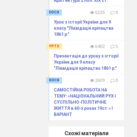
Архітектура 2 пол. ХІХ ст."
DOCX
5235
0
Урок з історії України для 9
класу "Ліквідація кріпацтва
1861 р."
PPTX
6402
5
Презентація до уроку з історії
України для 9 класу
"Ліквідація кріпацтва 1861 р."
DOCX
2609
0
САМОСТІЙНА РОБОТА НА
ТЕМУ: «НАЦІОНАЛЬНИЙ РУХ І
СУСПІЛЬНО-ПОЛІТИЧНЕ
ЖИТТЯ в 60-х роках 19ст.» І
ВАРІАНТ
Схожі матеріали