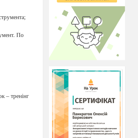
струмента;
умент. По
ок – тренінг