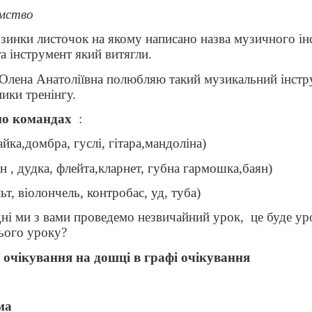
омство
рзинки листочок на якому написано назва музичного ін
та інструмент який витягли.
 Олена Анатоліївна полюбляю такий музикальний інстр
ники тренінгу.
по командах
:
йка,домбра, гуслі, гітара,мандоліна)
 , дудка, флейта,кларнет, губна гармошка,баян)
ьт, віолончель, контробас, уд, туба)
одні ми з вами проведемо незвичайний урок,
це буде ур
цього уроку?
ї очікування на дошці в графі очікування
ма