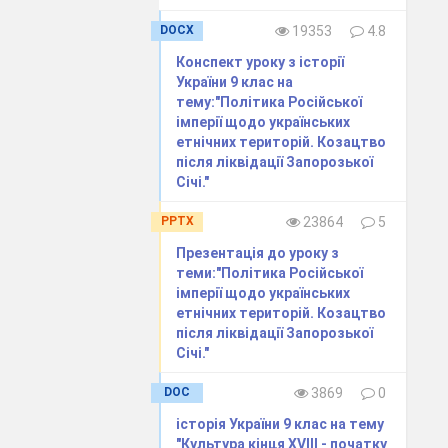
DOCX
19353
4.8
Конспект уроку з історії
України 9 клас на
тему:"Політика Російської
імперії щодо українських
етнічних територій. Козацтво
після ліквідації Запорозької
Січі."
PPTX
23864
5
Презентація до уроку з
теми:"Політика Російської
імперії щодо українських
етнічних територій. Козацтво
після ліквідації Запорозької
Січі."
DOC
3869
0
ібно угадати
історія України 9 клас на тему
"Культура кінця ХVІІІ - початку